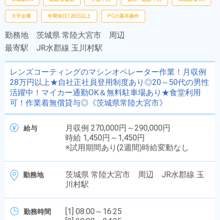
大手企業
年間休日120日以上
PCの基本操作
勤務地
茨城県 常陸大宮市 周辺
最寄駅
JR水郡線 玉川村駅
レンズコーティングのマシンオペレーター作業！月収例
28万円以上★自社正社員登用制度あり◎20～50代の男性
活躍中！マイカー通勤OK＆無料駐車場あり★食堂利用
可！作業着無償貸与◎《茨城県常陸大宮市》
月収例 270,000円～290,000円
給与
時給 1,450円～1,450円
※試用期間あり(2週間)時給変動なし
茨城県 常陸大宮市 周辺 JR水郡線 玉
勤務地
川村駅
[1] 08:00～16:25
勤務時間