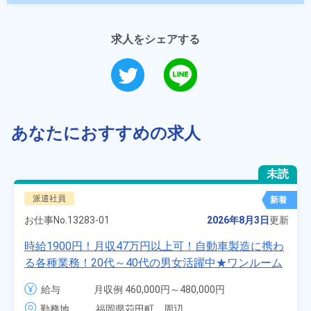
求人をシェアする
あなたにおすすめの求人
未読
派遣社員
新着
お仕事No.
13283-01
2026年8月3日
更新
時給1900円！月収47万円以上可！自動車製造に携わ
る各種業務！20代～40代の男女活躍中★ワンルーム
寮無料！マイカー通勤OK！無料駐車場あり！赴任旅
給与
月収例 460,000円～480,000円

費会社負担！社員食堂あり！日払いあり！土日休
時給 1,900円～1,900円
勤務地
福岡県苅田町　周辺