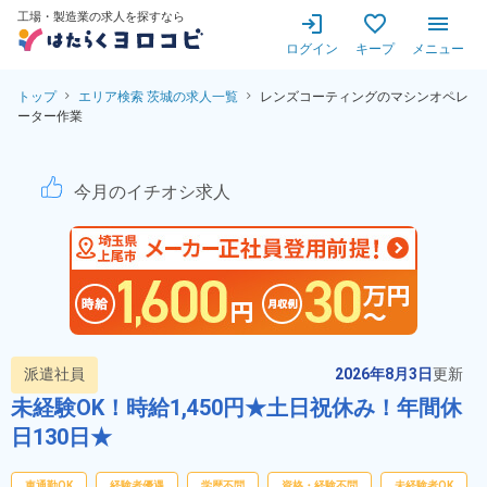
工場・製造業の求人を探すなら
ログイン
キープ
メニュー
トップ
エリア検索 茨城の求人一覧
レンズコーティングのマシンオペレ
ーター作業
レンズコーティングのマシンオ
今月のイチオシ求人
派遣社員
2026年8月3日
更新
未経験OK！時給1,450円★土日祝休み！年間休
日130日★
車通勤OK
経験者優遇
学歴不問
資格・経験不問
未経験者OK