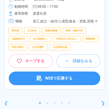
み！特別賞与90万円支給！《福岡県京都郡苅田町》
勤務時間
[1] 08:00～17:00

[2] 20:00～05:00

雇用形態
派遣社員
[3] 06:30～15:00

職種
[4] 14:30～23:00

加工,組立・組付け,成型,板金・塗装,溶接,マ
[5] 22:30～07:00
シンオペレーター,部品供給・充填・運搬,検
査,物流・配送
寮完備
土日休み
経験者優遇
資格・経験不問
未経験者OK
赴任旅費あり
年間休日120日以上
寮費無料
男性活躍中
女性活躍中
社会保険完備
キープする
詳細をみる
WEBで応募する
❮
❯