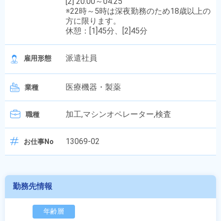
[2] 20:00～04:25
※22時～5時は深夜勤務のため18歳以上の
方に限ります。
休憩：[1]45分、[2]45分
派遣社員
雇用形態
医療機器・製薬
業種
加工,マシンオペレーター,検査
職種
13069-02
お仕事No
勤務先情報
年齢層