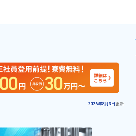
ら
等を製造作業！月収例23万以上
未読
派遣社員
おすすめ
お仕事No.
11881-
2026年8月3日
更
02
新
製品の運搬・検査業務！年間休日
2026年8月3日
更新
123日★未経験歓迎！寮費無料！
日払いOK◎工場内に無料駐車場完
給与
月収例 200,000円～
備でマイカー通勤可能！クリーン
220,000円

勤務地
秋田県秋田市　周辺
ルーム内でのオシゴト♪《秋田県秋
時給 1,250円～1,250円