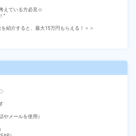
考えている方必見☆

"

友達を紹介すると、最大15万円もらえる！＞＞





話やメールを使用）



AP）
