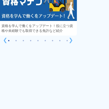
資格を学んで働くをアップデート！役に立つ資
知っておきたい「
格や未経験でも取得できる免許など紹介
する疑問や不安を
❮
❯