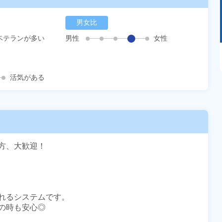
男女比
ベテランが多い
男性
女性
あるモノに魅了され続け気がつけばマニア
に！？ディープな世界にあなたもきっとハマる
はず！
活気がある
、大歓迎！



れるシステムです。

時も安心◎
