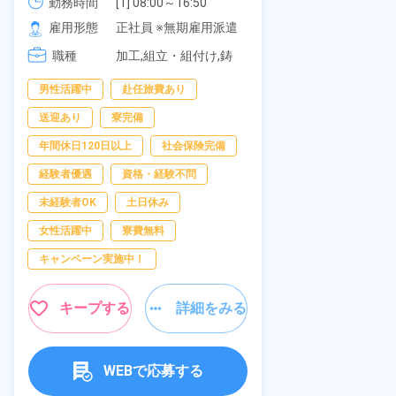
《愛知県大府市》
勤務時間
[1] 08:00～16:50

277,000円
社員食堂あり
勤務時間
[2] 06:25～15:10

雇用形態
正社員 ※無期雇用派遣
休み！特別賞
雇用形態
[3] 17:05～01:50
岡県京都郡苅
職種
加工,組立・組付け,鋳
職種
造・鍛造
男性活躍中
赴任旅費あり
寮完備
土
送迎あり
寮完備
資格・経験不問
年間休日120日以上
社会保険完備
赴任旅費あり
経験者優遇
資格・経験不問
寮費無料
未経験者OK
土日休み
女性活躍中
女性活躍中
寮費無料
キープ
キャンペーン実施中！
キープする
詳細をみる
WEBで応募する