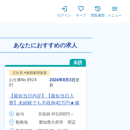
ログイン
キープ
閲覧履歴
メニュー
★時給1,280円！日勤専属＆
あなたにおすすめの求人
未読
正社員 ※無期雇用派遣
派遣社員
お仕事No.
8924-
2026年8月3日
更
お仕事No.
1328
01
新
01
【最短当日内定】【最短当日入
時給1900円
寮】未経験でも月収例42万円★備
自動車製造に
品付き寮完備＆赴任旅費会社負担
代～40代の
給与
月収例 410,000円～
給与
◎昇給・業績賞与あり！組立や塗
ム寮無料！マ
430,000円

勤務地
愛知県大府市　周辺
装など自動車製造の各種作業！
勤務地
駐車場あり！
月給 277,000円～