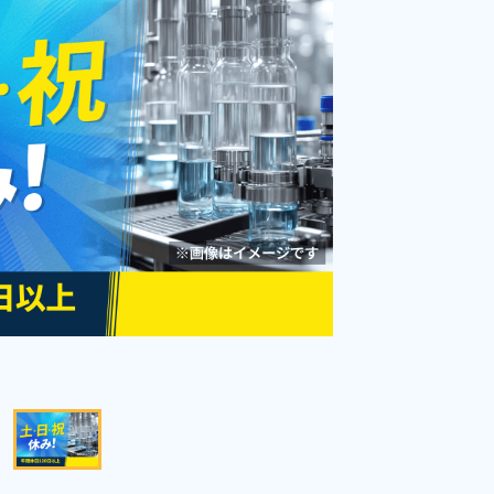
田市》
勤務時間
[1] 05:35～13:20

[2] 13:15～22:00
雇用形態
派遣社員
職種
組立・組付け,マシンオ
ペレーター,部品供給・
男性活躍中
年間休日120日以上
充填・運搬,検査
社会保険完備
経験者優遇
資格・経験不問
未経験者OK
女性活躍中
寮完備
寮費無料
キープする
詳細をみる
WEBで応募する