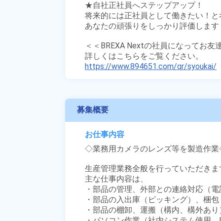
★自社正社員へステップアップ！

将来的には正社員として働きたい！と
あなたの頑張りをしっかり評価します！
＜＜BREXA Nextの社員になってお
https://www.894651.com/qr/syoukai/
募集概要
お仕事内容
◇業務用カメラのレンズ等を製造作業◇
生産管理業務全般を行っていただきます
主な仕事内容は、

・部品の管理、外部との連絡対応（電
・部品の入出庫（ピッキング）、梱包

・部品の棚卸、運搬（構内、構外あり）
・パソコン作業（社内システム使用、IS