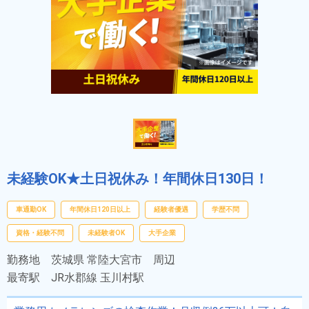
未経験OK★土日祝休み！年間休日130日！
車通勤OK
年間休日120日以上
経験者優遇
学歴不問
資格・経験不問
未経験者OK
大手企業
勤務地
茨城県 常陸大宮市 周辺
最寄駅
JR水郡線 玉川村駅