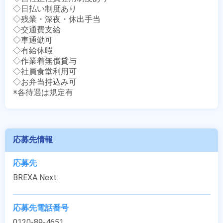
◇日払い制度あり

◇残業・深夜・休出手当

◇交通費支給

◇車通勤可

◇有給休暇

◇作業着無償貸与

◇社員食堂利用可

◇お弁当持込み可

※各待遇は規定有
応募先情報
応募先
BREXA Next
応募先電話番号
0120-89-4651