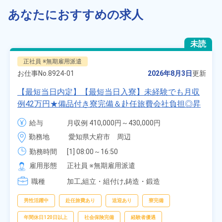
あなたにおすすめの求人
未読
正社員 ※無期雇用派遣
お仕事No.
8924-01
2026年8月3日
更新
【最短当日内定】【最短当日入寮】未経験でも月収
例42万円★備品付き寮完備＆赴任旅費会社負担◎昇
給・業績賞与あり！組立や塗装など自動車製造の各
給与
月収例 410,000円～430,000円

種作業！《愛知県大府市》
月給 277,000円～277,000円
勤務地
愛知県大府市　周辺
勤務時間
[1] 08:00～16:50

[2] 06:25～15:10

雇用形態
正社員 ※無期雇用派遣
[3] 17:05～01:50
職種
加工,組立・組付け,鋳造・鍛造
男性活躍中
赴任旅費あり
送迎あり
寮完備
年間休日120日以上
社会保険完備
経験者優遇