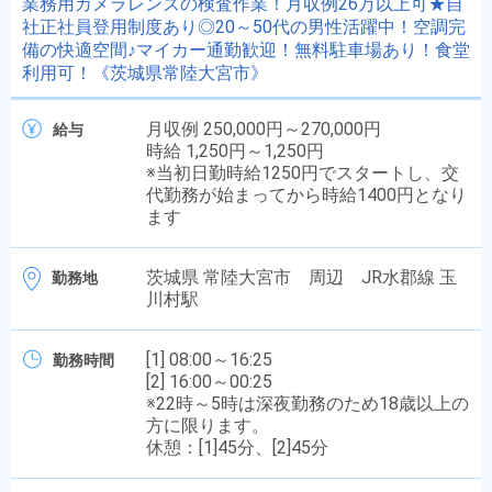
業務用カメラレンズの検査作業！月収例26万以上可★自
社正社員登用制度あり◎20～50代の男性活躍中！空調完
備の快適空間♪マイカー通勤歓迎！無料駐車場あり！食堂
利用可！《茨城県常陸大宮市》
月収例 250,000円～270,000円
給与
時給 1,250円～1,250円
※当初日勤時給1250円でスタートし、交
代勤務が始まってから時給1400円となり
ます
茨城県 常陸大宮市 周辺 JR水郡線 玉
勤務地
川村駅
[1] 08:00～16:25
勤務時間
[2] 16:00～00:25
※22時～5時は深夜勤務のため18歳以上の
方に限ります。
休憩：[1]45分、[2]45分