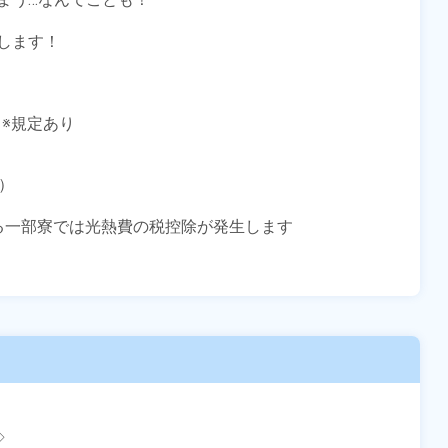
ます！

※規定あり



る一部寮では光熱費の税控除が発生します


