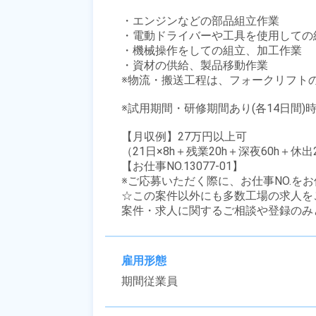
・エンジンなどの部品組立作業

・電動ドライバーや工具を使用しての組
・機械操作をしての組立、加工作業

・資材の供給、製品移動作業

※物流・搬送工程は、フォークリフトの
※試用期間・研修期間あり(各14日間)時
【月収例】27万円以上可

（21日×8h＋残業20h＋深夜60h＋休出
【お仕事NO.13077-01】

※ご応募いただく際に、お仕事NO.をお
☆この案件以外にも多数工場の求人を
案件・求人に関するご相談や登録のみ
雇用形態
期間従業員