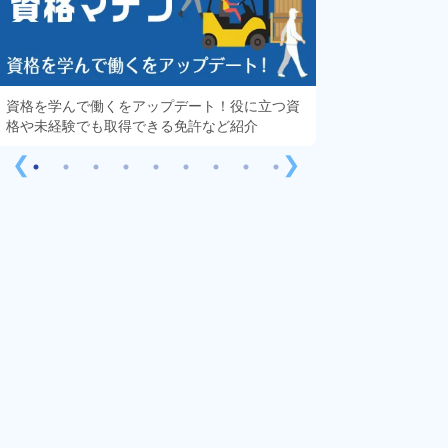
資格を学んで働くをアップデート！役に立つ資
知っておきたい「
格や未経験でも取得できる免許など紹介
する疑問や不安を
❮
❯