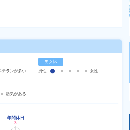
男女比
ベテランが多い
男性
女性
活気がある