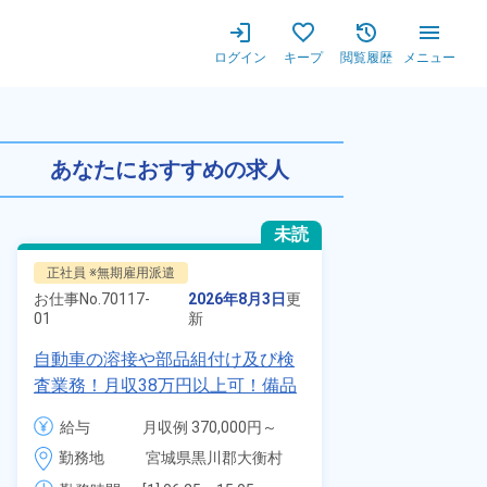
ログイン
キープ
閲覧履歴
メニュー
ーから入社祝い金50万円＆満了
あなたにおすすめの求人
未読
正社員 ※無期雇用派遣
正社員 ※無期
お仕事No.
70117-
2026年8月3日
更
お仕事No.
8924
01
新
01
自動車の溶接や部品組付け及び検
【最短当日内
査業務！月収38万円以上可！備品
寮】未経験で
付きワンルーム寮完備！赴任旅費
品付き寮完備
給与
月収例 370,000円～
給与
会社負担★人気の土日休み！昇給
◎昇給・業績
390,000円

勤務地
宮城県黒川郡大衡村　
勤務地
＆業績賞与あり！車・バイク通勤
装など自動車
時給 1,700円～1,700円
周辺