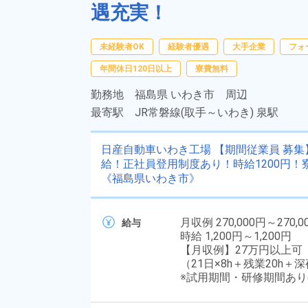
遇充実！
未経験者OK
経験者優遇
大手企業
フォ
年間休日120日以上
寮費無料
勤務地
福島県 いわき市 周辺
最寄駅
JR常磐線(取手～いわき) 泉駅
日産自動車いわき工場 【期間従業員 募集
給！正社員登用制度あり！時給1200円
《福島県いわき市》
月収例 270,000円～270,0
給与
時給 1,200円～1,200円
【月収例】27万円以上可
（21日×8h＋残業20h＋
※試用期間・研修期間あり(