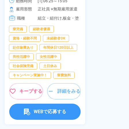
可！無料駐車場あり！カップルで
《愛知県大府
勤務時間
[1] 06:25～15:05

勤務時間
[2] 16:00～00:40

の応募OK★《宮城県大衡村》
雇用形態
正社員 ※無期雇用派遣
雇用形態
[3] 16:30～01:10

職種
[4] 08:00～16:40

組立・組付け,板金・塗
職種
[5] 20:00～04:40
装,溶接,検査
寮完備
経験者優遇
男性活躍中
資格・経験不問
未経験者OK
送迎あり
赴任旅費あり
年間休日120日以上
年間休日120日
男性活躍中
女性活躍中
経験者優遇
社会保険完備
土日休み
未経験者OK
キャンペーン実施中！
寮費無料
女性活躍中
キャンペーン実
キープする
詳細をみる
キープ
WEBで応募する