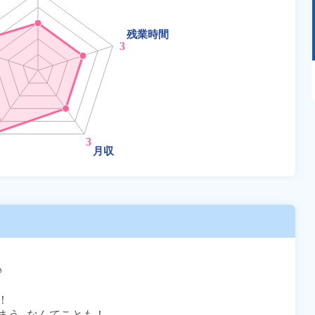
あるモノに魅了され続け気がつけばマニア
に！？ディープな世界にあなたもきっとハマる
はず！




う…なんてことも！
