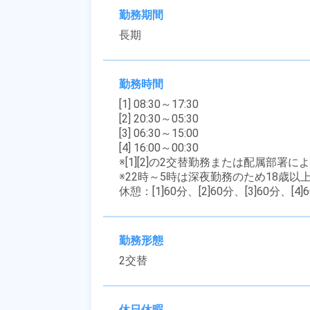
勤務期間
長期
勤務時間
[1] 08:30～17:30

[2] 20:30～05:30

[3] 06:30～15:00

[4] 16:00～00:30

※[1][2]の2交替勤務または配属部署によ
※22時～5時は深夜勤務のため18歳以
休憩：[1]60分、[2]60分、[3]60分、[4]
勤務形態
2交替
休日休暇