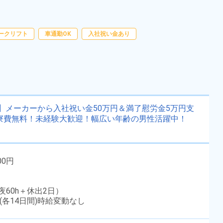
用無！赴任旅費会社負担◎社会保
勤務時間
[1] 08:10～17:05

[2] 17:05～02:00

険完備！《新潟県長岡市》
雇用形態
派遣社員
[3] 07:20～15:40

ークリフト
車通勤OK
入社祝い金あり
職種
[4] 15:20～23:40

加工,組立・組付け,マシ
[5] 23:30～07:30
ンオペレーター,部品供
未経験者OK
経験者優遇
給・充填・運搬,清掃
男性活躍中
赴任旅費あり
寮完備
年間休日120日以上
寮費無料
社会保険完備
】メーカーから入社祝い金50万円＆満了慰労金5万円支
！寮費無料！未経験大歓迎！幅広い年齢の男性活躍中！
資格・経験不問
女性活躍中
キープする
詳細をみる
00円
WEBで応募する
深夜60h＋休出2日）
各14日間)時給変動なし