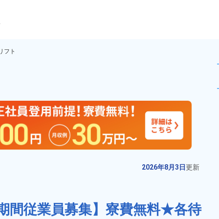
ら
リフト
 【期間従業員 募集】メーカ
未読
派遣社員
新着
お仕事No.
10582-
2026年8月3日
更
02
新
ヘッドアップディスプレイの組立
2026年8月3日
更新
や検査作業！長岡市内で通勤ラク
ラクのお仕事★製造未経験の方大
給与
月収例 230,000円～
歓迎！重量物の取り扱い無し！マ
期間従業員募集】寮費無料★各待
250,000円

勤務地
新潟県長岡市　周辺
イカー通勤OK！寮費無料で初期費
時給 1,450円～1,450円