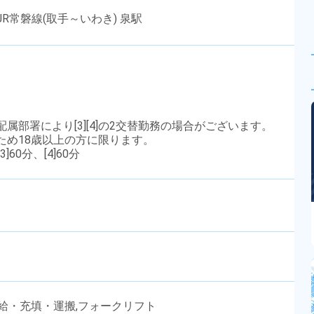
R常磐線(取手～いわき) 泉駅
たは配属部署により[3][4]の2交替勤務の場合がございます。
のため18歳以上の方に限ります。
3]60分、[4]60分
供給・充填・運搬,フォークリフト