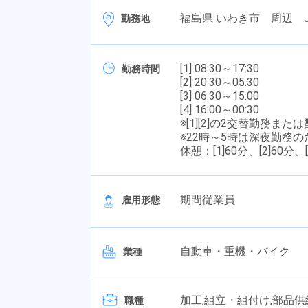
福島県 いわき市 周辺 J
勤務地
[1] 08:30～17:30
勤務時間
[2] 20:30～05:30
[3] 06:30～15:00
[4] 16:00～00:30
※[1][2]の2交替勤務ま
※22時～5時は深夜勤務
休憩：[1]60分、[2]60分、[
期間従業員
雇用形態
自動車・重機・バイク
業種
加工,組立・組付け,部品
職種