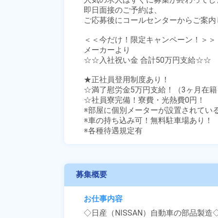
即日面接のご予約は、

ご応募後にコールセンターからご案内し
＜＜今だけ！限定キャンペーン！＞＞

メーカーより

☆☆入社祝い金 合計50万円支給☆☆　
★正社員登用制度あり！

☆満了慰労金5万円支給！（3ヶ月在籍）
☆社員寮完備！寮費・光熱費0円！

※部屋に個別メーターが設置されてい
※車の持ち込み可！無料駐車場あり！

※各種待遇規定有
募集概要
お仕事内容
◇日産（NISSAN）自動車の部品製造◇