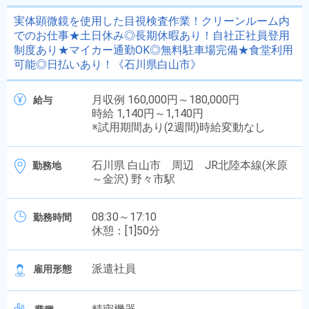
実体顕微鏡を使用した目視検査作業！クリーンルーム内
でのお仕事★土日休み◎長期休暇あり！自社正社員登用
制度あり★マイカー通勤OK◎無料駐車場完備★食堂利用
可能◎日払いあり！《石川県白山市》
月収例 160,000円～180,000円
給与
時給 1,140円～1,140円
※試用期間あり(2週間)時給変動なし
石川県 白山市 周辺 JR北陸本線(米原
勤務地
～金沢) 野々市駅
08:30～17:10
勤務時間
休憩：[1]50分
派遣社員
雇用形態