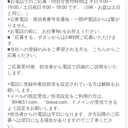
■お電話でのご応募・問合せ受付時間は 平日 9:00～
19:00／土日祝日 9:00～18:00 です。（GW・お盆は土日
と同じ。）

※公衆電話・発信者番号非通知・一部IP電話からは繋が
りません。

※お電話の前に、お仕事No.をお控えください。

■「応募する」ボタンからは24時間ご応募いただけま
す。

■当社への登録のみをご希望される方も、こちらからご
応募ください。

ご応募受付後、担当者から電話で詳細のご説明をいた
します。

※電話に登録外着信拒否を設定されている方は解除をお
願いします。

※メールの指定受信／拒否設定をご利用の方は、
「894651.com」「brexa.com」ドメインが受信できる
よう設定をお願いします。

※担当者からの電話は平日になります。夕方以降のご応
募へは翌日になる場合がありますのでご了承くださ