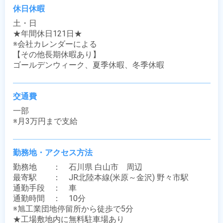
休日休暇
土・日

★年間休日121日★

※会社カレンダーによる

【その他長期休暇あり】

ゴールデンウィーク、夏季休暇、冬季休暇
交通費
一部

※月3万円まで支給
勤務地・アクセス方法
勤務地　　：　石川県 白山市　周辺

最寄駅　　：　JR北陸本線(米原～金沢) 野々市駅

通勤手段　：　車

通勤時間　：　10分

※旭工業団地停留所から徒歩で5分

★工場敷地内に無料駐車場あり
