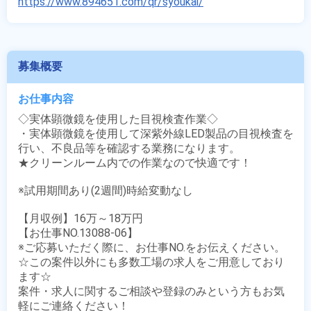
https://www.894651.com/qr/syoukai/
募集概要
お仕事内容
◇実体顕微鏡を使用した目視検査作業◇

・実体顕微鏡を使用して深紫外線LED製品の目視検査を
行い、不良品等を確認する業務になります。

★クリーンルーム内での作業なので快適です！

※試用期間あり(2週間)時給変動なし

【月収例】16万～18万円

【お仕事NO.13088-06】

※ご応募いただく際に、お仕事NO.をお伝えください。

☆この案件以外にも多数工場の求人をご用意しており
ます☆

案件・求人に関するご相談や登録のみという方もお気
軽にご連絡ください！