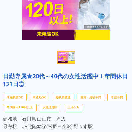
日勤専属★20代～40代の女性活躍中！年間休日
121日◎
未経験者OK
車通勤OK
経験者優遇
資格・経験不問
学歴不問
年間休日120日以上
女性活躍中
土日休み
勤務地
石川県 白山市 周辺
最寄駅
JR北陸本線(米原～金沢) 野々市駅