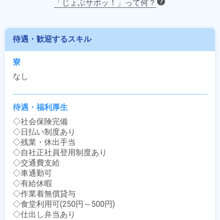
「じょぶサポッ！」って何？
待遇・歓迎するスキル
寮
なし
待遇・福利厚生
◇社会保険完備

◇日払い制度あり

◇残業・休出手当

◇自社正社員登用制度あり

◇交通費支給

◇車通勤可

◇有給休暇

◇作業着無償貸与

◇食堂利用可(250円～500円)

◇仕出し弁当あり
