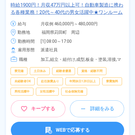
時給1900円！月収47万円以上可！自動車製造に携わ
る各種業務！20代～40代の男女活躍中★ワンルーム
寮無料！マイカー通勤OK！無料駐車場あり！赴任旅
給与
月収例 460,000円～480,000円

費会社負担！社員食堂あり！日払いあり！土日休
時給 1,900円～1,900円
勤務地
福岡県苅田町　周辺
み！特別賞与90万円支給！《福岡県京都郡苅田町》
勤務時間
[1] 08:00～17:00

[2] 20:00～05:00

雇用形態
派遣社員
[3] 06:30～15:00

職種
[4] 14:30～23:00

加工,組立・組付け,成型,板金・塗装,溶接,マ
[5] 22:30～07:00
シンオペレーター,部品供給・充填・運搬,検
査,物流・配送
寮完備
土日休み
経験者優遇
資格・経験不問
未経験者OK
赴任旅費あり
年間休日120日以上
寮費無料
男性活躍中
女性活躍中
社会保険完備
キープする
詳細をみる
WEBで応募する