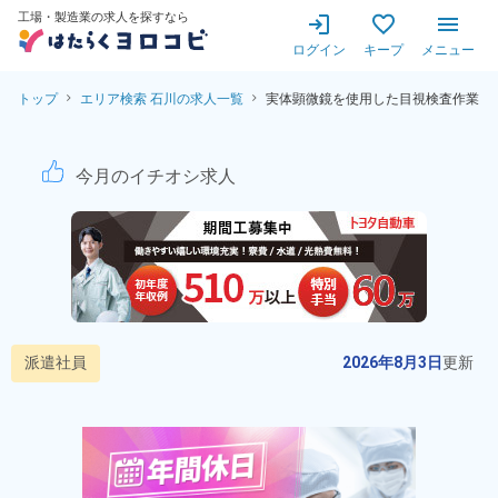
工場・製造業の求人を探すなら
ログイン
キープ
メニュー
トップ
エリア検索 石川の求人一覧
実体顕微鏡を使用した目視検査作業
実体顕微鏡を使用した目視検
今月のイチオシ求人
派遣社員
2026年8月3日
更新