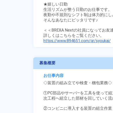
★嬉しい日勤

生活リズムが整う日勤のお仕事です。

夜勤や不規則なシフト制は体力的にしん
そんなあなたにピッタリです♪

＜＜BREXA Nextの社員になってお
https://www.894651.com/qr/syoukai/
募集概要
お仕事内容
◇装置の組み立てや検査・梱包業務◇

①PC部品やサーバ―を工具を使って組立
次工程へ組立した部材を回していく流れ
②コンビニに導入する装置の組立作業
