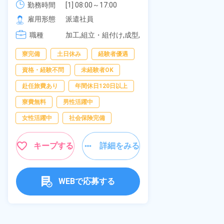
《愛知県大府
勤務時間
社員食堂あり！日払いあり！土日
勤務時間
[1] 08:00～17:00

[2] 20:00～05:00

雇用形態
休み！特別賞与90万円支給！《福
雇用形態
派遣社員
[3] 06:30～15:00

岡県京都郡苅田町》
職種
職種
[4] 14:30～23:00

加工,組立・組付け,成型,
[5] 22:30～07:00
板金・塗装,溶接,マシン
男性活躍中
寮完備
土日休み
経験者優遇
オペレーター,部品供
給・充填・運搬,検査,物
送迎あり
資格・経験不問
未経験者OK
流・配送
年間休日120日
赴任旅費あり
年間休日120日以上
経験者優遇
寮費無料
男性活躍中
未経験者OK
女性活躍中
社会保険完備
女性活躍中
キープする
詳細をみる
キャンペーン実
キープ
WEBで応募する