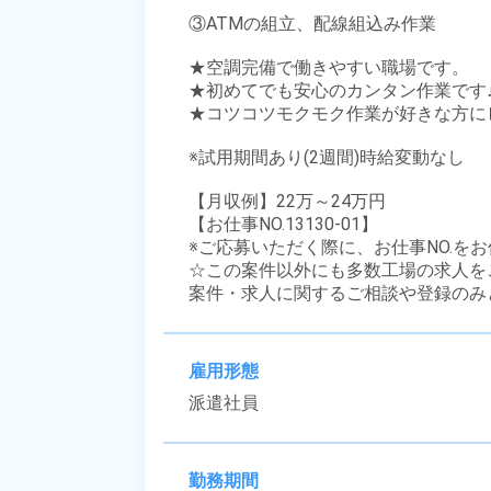
③ATMの組立、配線組込み作業

★空調完備で働きやすい職場です。

★初めてでも安心のカンタン作業です♪
★コツコツモクモク作業が好きな方にピ
※試用期間あり(2週間)時給変動なし

【月収例】22万～24万円

【お仕事NO.13130-01】

※ご応募いただく際に、お仕事NO.をお
☆この案件以外にも多数工場の求人を
案件・求人に関するご相談や登録のみ
雇用形態
派遣社員
勤務期間