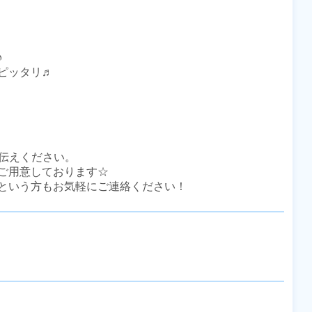


ッタリ♬

伝えください。

ご用意しております☆

という方もお気軽にご連絡ください！