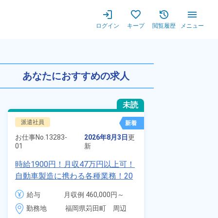
ログイン
キープ
閲覧履歴
メニュー
不問！20代～50代までの男女
あなたにおすすめの求人
未読
派遣社員
正社員 ※無期
新着
お仕事No.
8924
お仕事No.
13283-
2026年8月3日
更
01
01
新
【最短当日内
時給1900円！月収47万円以上可！
寮】未経験で
自動車製造に携わる各種業務！20
品付き寮完備
代～40代の男女活躍中★ワンルー
給与
給与
月収例 460,000円～
◎昇給・業績
ム寮無料！マイカー通勤OK！無料
480,000円

勤務地
装など自動車
勤務地
福岡県苅田町　周辺
駐車場あり！赴任旅費会社負担！
時給 1,900円～1,900円