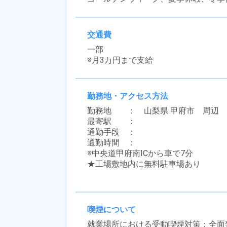
交通費
一部

※月3万円まで支給
勤務地・アクセス方法
勤務地　　：　山梨県 甲府市　周辺

最寄駅　　：　 

通勤手段　：　

通勤時間　：　

※中央道甲府南ICから車で7分

★工場敷地内に無料駐車場あり

喫煙について
就業場所における受動喫煙対策：全面