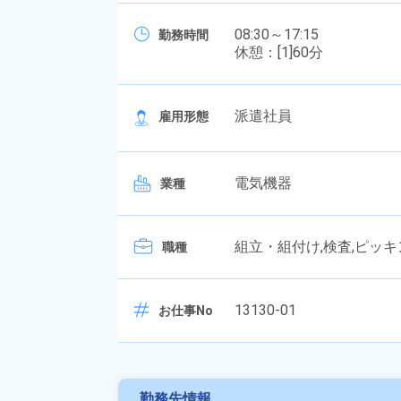
08:30～17:15
勤務時間
休憩：[1]60分
派遣社員
雇用形態
電気機器
業種
組立・組付け,検査,ピッキ
職種
13130-01
お仕事No
勤務先情報