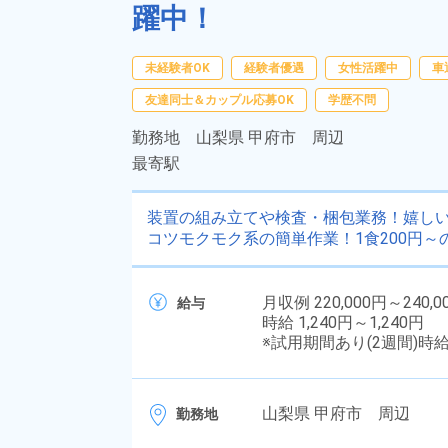
躍中！
未経験者OK
経験者優遇
女性活躍中
車
友達同士＆カップル応募OK
学歴不問
勤務地
山梨県 甲府市 周辺
最寄駅
装置の組み立てや検査・梱包業務！嬉しい
コツモクモク系の簡単作業！1食200円
月収例 220,000円～240,0
給与
時給 1,240円～1,240円
※試用期間あり(2週間)時
山梨県 甲府市 周辺
勤務地