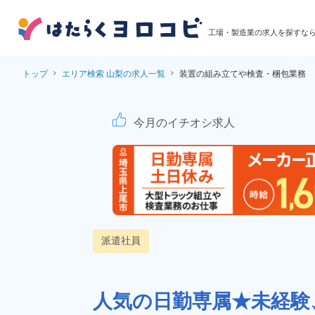
工場・製造業の求人を探すな
トップ
エリア検索 山梨の求人一覧
装置の組み立てや検査・梱包業務
装置の組み立てや検査
今月のイチオシ求人
派遣社員
人気の日勤専属★未経験、