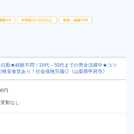
《熊本県菊池郡大津町》
勤務時間
08:30～17:30
雇用形態
派遣社員
職種
組立・組付け,部品供
通勤OK
年間休日120日以上
資格・経験不問
給・充填・運搬,検査,ピ
寮完備
経験者優遇
ッキング,梱包
資格・経験不問
未経験者OK
赴任旅費あり
男性活躍中
社会保険完備
土日祝休み
日勤★経験不問！20代～50代までの男女活躍中★コツ
女性活躍中
～の格安食堂あり！社会保険完備◎《山梨県甲府市》
キープする
詳細をみる
00円
給変動なし
WEBで応募する