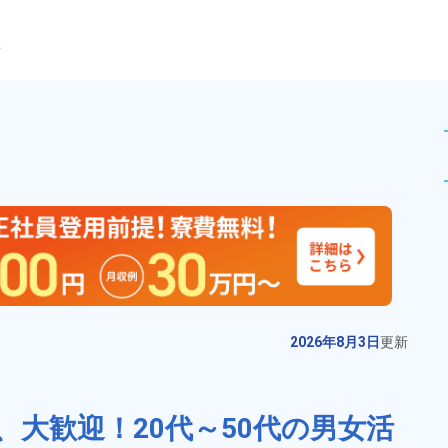
ら
・梱包業務！嬉しい日勤★経験
未読
派遣社員
お仕事No.
13159-
2026年8月3日
更
01
新
半導体製造装置の組立や検査！未
2026年8月3日
更新
経験歓迎★20代～30代の男女活躍
中★ワンルーム寮完備！赴任旅費
給与
月収例 260,000円～
会社負担！マイカー通勤OK！無料
280,000円

大歓迎！20代～50代の男女活
勤務地
熊本県大津町　周辺
駐車場あり！正社員登用あり！
時給 1,400円～1,400円