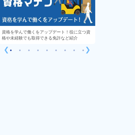
資格を学んで働くをアップデート！役に立つ資
知っておきたい「
格や未経験でも取得できる免許など紹介
する疑問や不安を
❮
❯