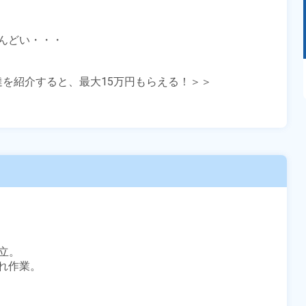
どい・・・

あるモノに魅了され続け気がつけばマニア
友達を紹介すると、最大15万円もらえる！＞＞

に！？ディープな世界にあなたもきっとハマる
はず！
。

作業。
