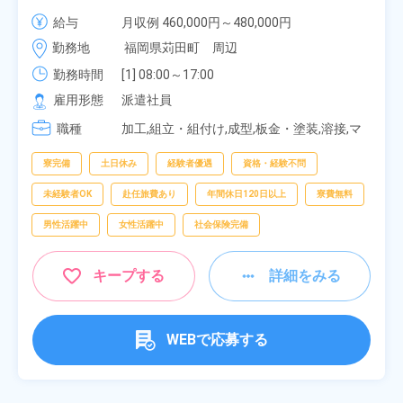
寮無料！マイカー通勤OK！無料駐車場あり！赴任旅
給与
月収例 460,000円～480,000円

費会社負担！社員食堂あり！日払いあり！土日休
時給 1,900円～1,900円
勤務地
福岡県苅田町　周辺
み！特別賞与90万円支給！《福岡県京都郡苅田町》
勤務時間
[1] 08:00～17:00

[2] 20:00～05:00

雇用形態
派遣社員
[3] 06:30～15:00

職種
[4] 14:30～23:00

加工,組立・組付け,成型,板金・塗装,溶接,マ
[5] 22:30～07:00
シンオペレーター,部品供給・充填・運搬,検
査,物流・配送
寮完備
土日休み
経験者優遇
資格・経験不問
未経験者OK
赴任旅費あり
年間休日120日以上
寮費無料
男性活躍中
女性活躍中
社会保険完備
キープする
詳細をみる
WEBで応募する