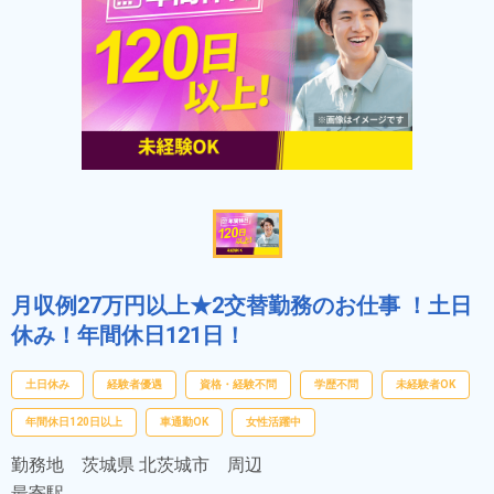
月収例27万円以上★2交替勤務のお仕事 ！土日
休み！年間休日121日！
土日休み
経験者優遇
資格・経験不問
学歴不問
未経験者OK
年間休日120日以上
車通勤OK
女性活躍中
勤務地
茨城県 北茨城市 周辺
最寄駅