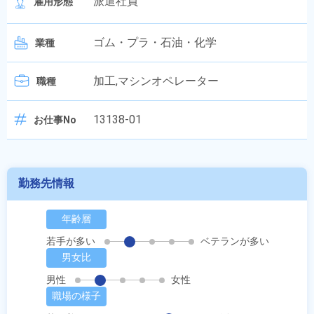
派遣社員
雇用形態
ゴム・プラ・石油・化学
業種
加工,マシンオペレーター
職種
13138-01
お仕事No
勤務先情報
年齢層
若手が多い
ベテランが多い
男女比
男性
女性
職場の様子