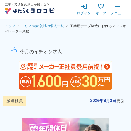
工場・製造業の求人を探すなら
ログイン
キープ
メニュー
トップ
エリア検索 茨城の求人一覧
工業用テープ製造におけるマシンオ
ペレーター業務
工業用テープ製造におけるマシ
今月のイチオシ求人
派遣社員
2026年8月3日
更新