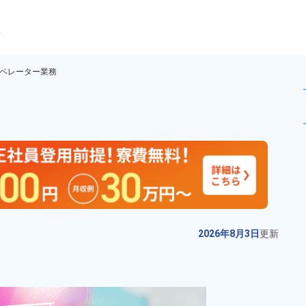
ら
ペレーター業務
けるマシンオペレーター業務！時
未読
派遣社員
お仕事No.
10196-
2026年8月3日
更
03
新
半導体工場で使用される機器の組
2026年8月3日
更新
立や検査作業！経験者歓迎★備品
付きワンルーム寮完備！正社員登
給与
月収例 270,000円～
用制度あり♪空調完備で働きやすい
290,000円

勤務地
愛知県春日井市　周辺
★マイカー通勤OK！日払い制度あ
時給 1,400円～1,400円