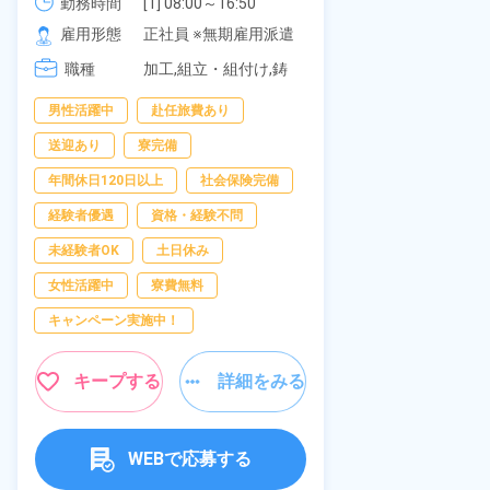
《愛知県大府市》
勤務時間
[1] 08:00～16:50

277,000円
社員食堂あり
勤務時間
[2] 06:25～15:10

雇用形態
正社員 ※無期雇用派遣
休み！特別賞
雇用形態
[3] 17:05～01:50
岡県京都郡苅
職種
加工,組立・組付け,鋳
職種
造・鍛造
男性活躍中
赴任旅費あり
寮完備
土
送迎あり
寮完備
資格・経験不問
年間休日120日以上
社会保険完備
赴任旅費あり
経験者優遇
資格・経験不問
寮費無料
未経験者OK
土日休み
女性活躍中
女性活躍中
寮費無料
キープ
キャンペーン実施中！
キープする
詳細をみる
WEBで応募する