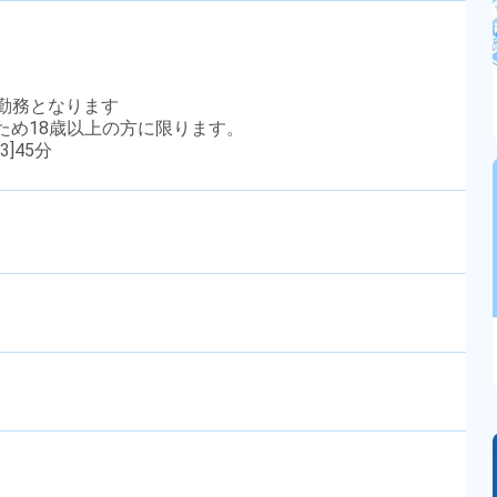
3交替勤務となります
のため18歳以上の方に限ります。
3]45分