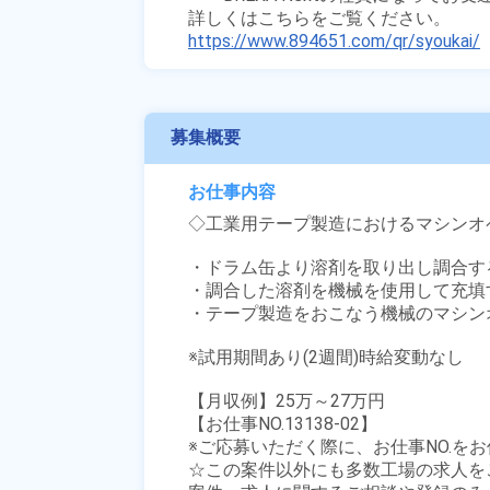
https://www.894651.com/qr/syoukai/
募集概要
お仕事内容
◇工業用テープ製造におけるマシンオ
・ドラム缶より溶剤を取り出し調合する
・調合した溶剤を機械を使用して充填す
・テープ製造をおこなう機械のマシン
※試用期間あり(2週間)時給変動なし

【月収例】25万～27万円

【お仕事NO.13138-02】

※ご応募いただく際に、お仕事NO.をお
☆この案件以外にも多数工場の求人を