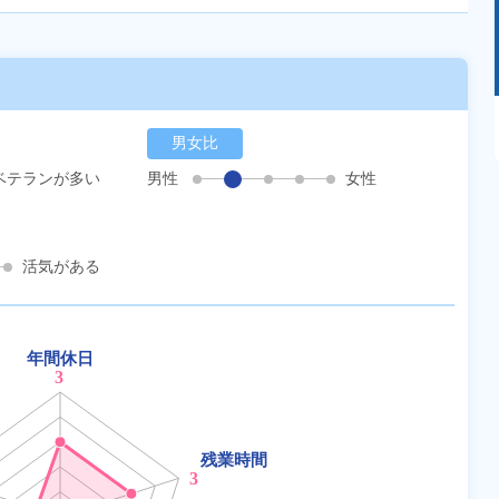
あるモノに魅了され続け気がつけばマニア
に！？ディープな世界にあなたもきっとハマる
男女比
はず！
ベテランが多い
男性
女性
活気がある