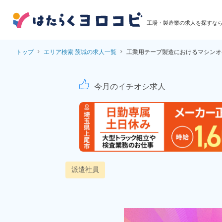
工場・製造業の求人を探すな
トップ
エリア検索 茨城の求人一覧
工業用テープ製造におけるマシンオ
工業用テープ製造にお
今月のイチオシ求人
派遣社員