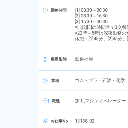
[1] 00:30～08:30
勤務時間
[2] 08:30～16:30
[3] 16:30～00:30
※[1][2][3]の時間帯で
※22時～5時は深夜勤務
休憩：[1]45分、[2]45分、[
派遣社員
雇用形態
ゴム・プラ・石油・化学
業種
加工,マシンオペレーター
職種
13138-02
お仕事No