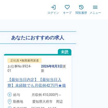
ログイン
キープ
閲覧履歴
メニュー
給1,500円★20代～30代
あなたにおすすめの求人
未読
正社員 ※無期雇用派遣
派遣社員
お仕事No.
8924-
2026年8月3日
更
お仕事No.
1328
01
新
01
【最短当日内定】【最短当日入
時給1900円
寮】未経験でも月収例42万円★備
自動車製造に
品付き寮完備＆赴任旅費会社負担
代～40代の
給与
月収例 410,000円～
給与
◎昇給・業績賞与あり！組立や塗
ム寮無料！マ
430,000円

勤務地
愛知県大府市　周辺
装など自動車製造の各種作業！
勤務地
駐車場あり！
月給 277,000円～