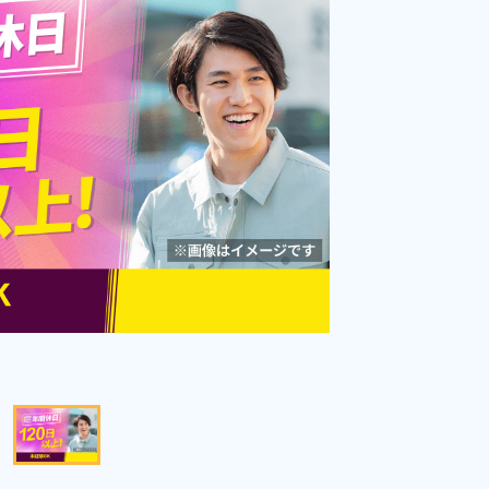
り！《愛知県春日井市》
勤務時間
[1] 08:30～17:15

[2] 07:00～15:45

雇用形態
派遣社員
[3] 15:15～00:00

職種
[4] 23:30～08:15
加工,組立・組付け,マシ
ンオペレーター,検査
男性活躍中
女性活躍中
寮完備
年間休日120日以上
社会保険完備
経験者優遇
入社祝い金あり
土日休み
キープする
詳細をみる
WEBで応募する