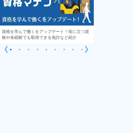
資格を学んで働くをアップデート！役に立つ資
知っておきたい「
格や未経験でも取得できる免許など紹介
する疑問や不安を
❮
❯