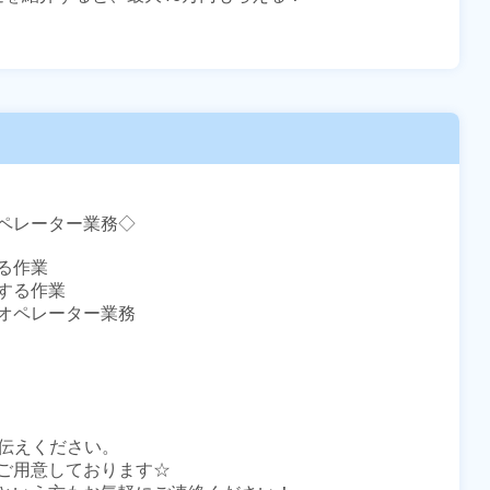
ペレーター業務◇

作業

る作業

オペレーター業務

伝えください。

ご用意しております☆
