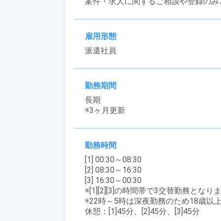
案件・求人に関するご相談や登録のみ
雇用形態
派遣社員
勤務期間
長期

※3ヶ月更新
勤務時間
[1] 00:30～08:30

[2] 08:30～16:30

[3] 16:30～00:30

※[1][2][3]の時間帯で3交替勤務となりま
※22時～5時は深夜勤務のため18歳以
休憩：[1]45分、[2]45分、[3]45分