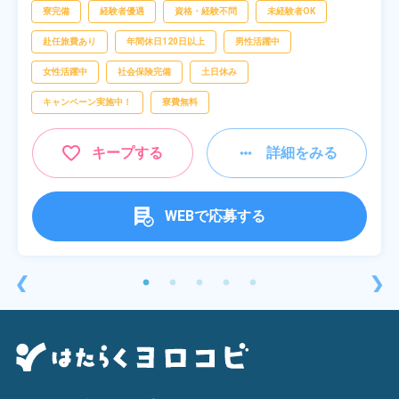
寮完備
経験者優遇
資格・経験不問
未経験者OK
赴任旅費あり
年間休日120日以上
男性活躍中
女性活躍中
社会保険完備
土日休み
キャンペーン実施中！
寮費無料
キープする
詳細をみる
WEBで応募する
❮
❯