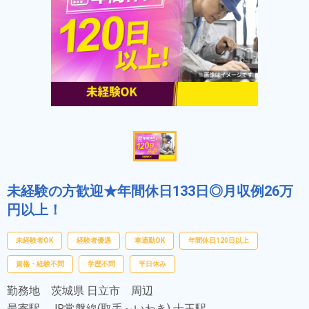
未経験の方歓迎★年間休日133日◎月収例26万
円以上！
未経験者OK
経験者優遇
車通勤OK
年間休日120日以上
資格・経験不問
学歴不問
平日休み
勤務地
茨城県 日立市 周辺
最寄駅
JR常磐線(取手～いわき) 十王駅