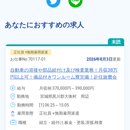
あなたにおすすめの求人
未読
正社員 ※無期雇用派遣
お仕事No.
70117-01
2026年8月3日
更新
自動車の溶接や部品組付け及び検査業務！月収38万
円以上可！備品付きワンルーム寮完備！赴任旅費会
社負担★人気の土日休み！昇給＆業績賞与あり！
給与
月収例 370,000円～390,000円

車・バイク通勤可！無料駐車場あり！カップルでの
時給 1,700円～1,700円
勤務地
宮城県黒川郡大衡村　周辺
応募OK★《宮城県大衡村》
勤務時間
[1] 06:25～15:05

[2] 16:00～00:40

雇用形態
正社員 ※無期雇用派遣
[3] 16:30～01:10

職種
[4] 08:00～16:40

組立・組付け,板金・塗装,溶接,検査
[5] 20:00～04:40