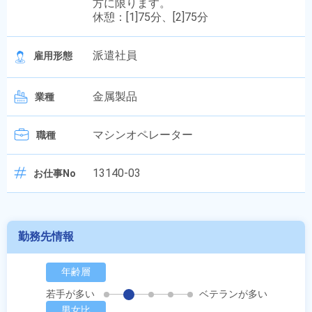
方に限ります。
休憩：[1]75分、[2]75分
派遣社員
雇用形態
金属製品
業種
マシンオペレーター
職種
13140-03
お仕事No
勤務先情報
年齢層
若手が多い
ベテランが多い
男女比