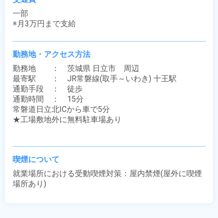
一部

※月3万円まで支給
勤務地・アクセス方法
勤務地　　：　茨城県 日立市　周辺

最寄駅　　：　JR常磐線(取手～いわき) 十王駅

通勤手段　：　徒歩

通勤時間　：　15分

常磐道日立北ICから車で5分

★工場敷地外に無料駐車場あり

喫煙について
就業場所における受動喫煙対策：屋内禁煙(屋外に喫煙
場所あり)