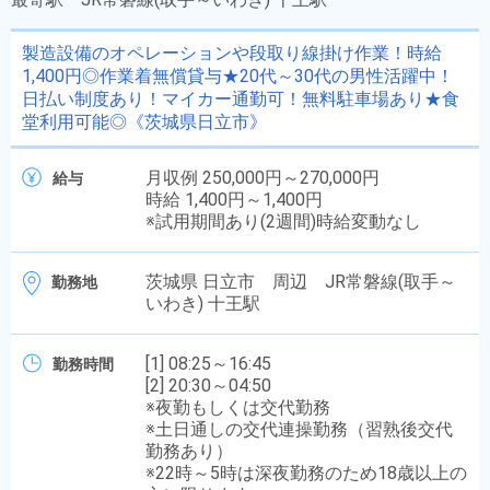
製造設備のオペレーションや段取り線掛け作業！時給
1,400円◎作業着無償貸与★20代～30代の男性活躍中！
日払い制度あり！マイカー通勤可！無料駐車場あり★食
堂利用可能◎《茨城県日立市》
月収例 250,000円～270,000円
給与
時給 1,400円～1,400円
※試用期間あり(2週間)時給変動なし
茨城県 日立市 周辺 JR常磐線(取手～
勤務地
いわき) 十王駅
[1] 08:25～16:45
勤務時間
[2] 20:30～04:50
※夜勤もしくは交代勤務
※土日通しの交代連操勤務（習熟後交代
勤務あり）
※22時～5時は深夜勤務のため18歳以上の