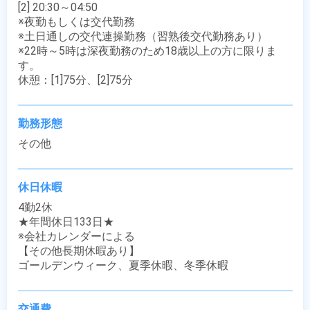
[2] 20:30～04:50

※夜勤もしくは交代勤務 

※土日通しの交代連操勤務（習熟後交代勤務あり）

※22時～5時は深夜勤務のため18歳以上の方に限りま
す。

休憩：[1]75分、[2]75分
勤務形態
その他
休日休暇
4勤2休

★年間休日133日★

※会社カレンダーによる

【その他長期休暇あり】

ゴールデンウィーク、夏季休暇、冬季休暇
交通費