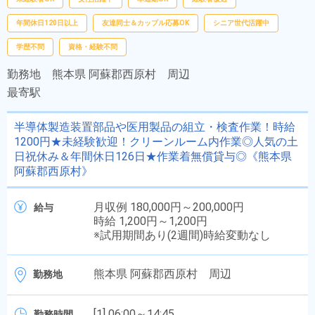
年間休日120日以上
友達同士＆カップル応募OK
シニア世代活躍中
学歴不問
資格・経験不問
勤務地
熊本県 阿蘇郡西原村 周辺
最寄駅
半導体製造装置部品や医用製品の組立・検査作業！時給
1200円★未経験歓迎！クリーンルーム内作業◎人気の土
日祝休み＆年間休日126日★作業着無償貸与◎《熊本県
阿蘇郡西原村》
月収例 180,000円～200,000円
給与
時給 1,200円～1,200円
※試用期間あり(2週間)時給変動なし
熊本県 阿蘇郡西原村 周辺
勤務地
[1] 06:00～14:45
勤務時間