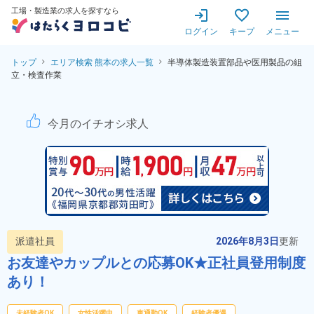
工場・製造業の求人を探すなら
ログイン
キープ
メニュー
トップ
エリア検索 熊本の求人一覧
半導体製造装置部品や医用製品の組
立・検査作業
半導体製造装置部品や医用製品
今月のイチオシ求人
派遣社員
2026年8月3日
更新
お友達やカップルとの応募OK★正社員登用制度
あり！
未経験者OK
女性活躍中
車通勤OK
経験者優遇