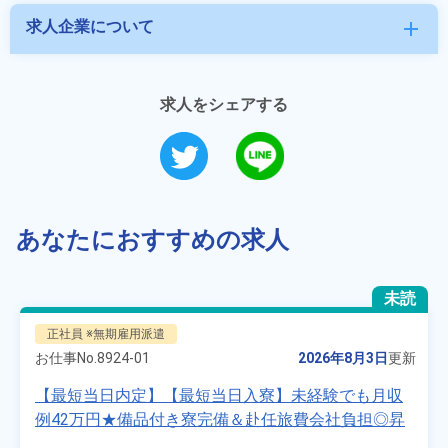
求人企業について
add
求人をシェアする
あなたにおすすめの求人
未読
正社員 ※無期雇用派遣
お仕事No.
8924-01
2026年8月3日
更新
【最短当日内定】【最短当日入寮】未経験でも月収
例42万円★備品付き寮完備＆赴任旅費会社負担◎昇
給・業績賞与あり！組立や塗装など自動車製造の各