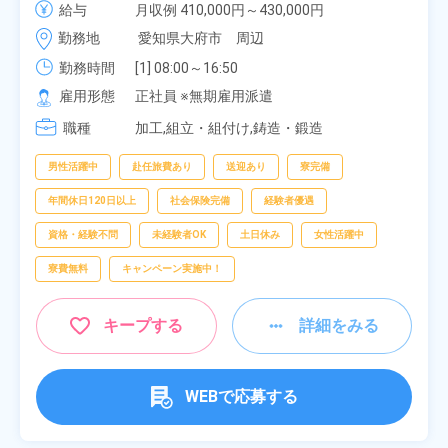
給与
月収例 410,000円～430,000円

種作業！《愛知県大府市》
月給 277,000円～277,000円
勤務地
愛知県大府市　周辺
勤務時間
[1] 08:00～16:50

[2] 06:25～15:10

雇用形態
正社員 ※無期雇用派遣
[3] 17:05～01:50
職種
加工,組立・組付け,鋳造・鍛造
男性活躍中
赴任旅費あり
送迎あり
寮完備
年間休日120日以上
社会保険完備
経験者優遇
資格・経験不問
未経験者OK
土日休み
女性活躍中
寮費無料
キャンペーン実施中！
キープする
詳細をみる
WEBで応募する