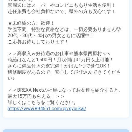
寮周辺にはスーパーやコンビニもあり生活も便利！

赴任旅費も会社負担なので、県外の方も安心です！

★未経験の方、歓迎！

学歴不問、特別な資格などは、一切必要ありません◎

20代・30代・40代の男女ともに活躍中！

ご応募お待ちしております！

＞＞高収入＆好待遇のお仕事＠熊本県西原村＜＜

時給はなんと1,500円！月収例は31万円以上可能！

さらに備品付きの寮完備！かばん1つで赴任OK！

研修制度があるので、安心して飛び込んできてくださ
い♪

＜＜BREXA Nextの社員になってお友達を紹介すると、
最大15万円もらえる！＞＞

https://www.894651.com/qr/syoukai/