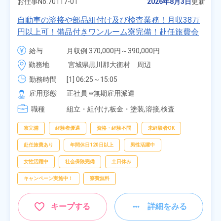
お仕事No.
70117-01
2026年8月3日
更新
自動車の溶接や部品組付け及び検査業務！月収38万
円以上可！備品付きワンルーム寮完備！赴任旅費会
社負担★人気の土日休み！昇給＆業績賞与あり！
給与
月収例 370,000円～390,000円

車・バイク通勤可！無料駐車場あり！カップルでの
時給 1,700円～1,700円
勤務地
宮城県黒川郡大衡村　周辺
応募OK★《宮城県大衡村》
勤務時間
[1] 06:25～15:05

[2] 16:00～00:40

雇用形態
正社員 ※無期雇用派遣
[3] 16:30～01:10

職種
[4] 08:00～16:40

組立・組付け,板金・塗装,溶接,検査
[5] 20:00～04:40
寮完備
経験者優遇
資格・経験不問
未経験者OK
赴任旅費あり
年間休日120日以上
男性活躍中
女性活躍中
社会保険完備
土日休み
キャンペーン実施中！
寮費無料
キープする
詳細をみる