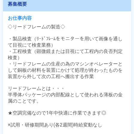
募集概要
お仕事内容
◇リードフレームの製造◇

・製品検査（ﾘｰﾄﾞﾌﾚｰﾑをモニターを用いて画像を通し
て目視にて検査業務）

・工程検査（顕微鏡または目視にて工程内の良否判定
検査）

・リードフレームの生産の為のマシンオペレーターと
して銅板の材料を装置にかけて処理が終わったものを
装置から外して次の工程へ搬出する作業

リードフレームとは・・・

半導体パッケージの内部配線として使われる薄板の金
属のことです。

★空調完備なので1年中快適に作業できます◎

※試用・研修期間あり(各2週間)時給変動なし
