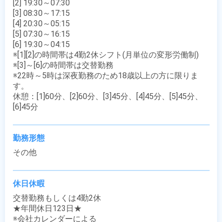
[2] 19:30～07:30

[3] 08:30～17:15

[4] 20:30～05:15

[5] 07:30～16:15

[6] 19:30～04:15

※[1][2]の時間帯は4勤2休シフト(月単位の変形労働制)

※[3]～[6]の時間帯は交替勤務

※22時～5時は深夜勤務のため18歳以上の方に限りま
す。

休憩：[1]60分、[2]60分、[3]45分、[4]45分、[5]45分、
[6]45分
勤務形態
その他
休日休暇
交替勤務もしくは4勤2休

★年間休日123日★

※会社カレンダーによる
