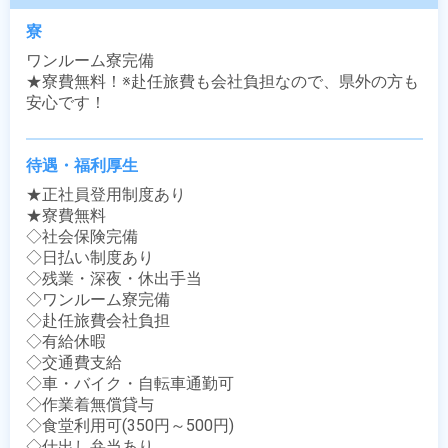
寮
ワンルーム寮完備

★寮費無料！※赴任旅費も会社負担なので、県外の方も
安心です！
待遇・福利厚生
★正社員登用制度あり

★寮費無料

◇社会保険完備

◇日払い制度あり

◇残業・深夜・休出手当

◇ワンルーム寮完備

◇赴任旅費会社負担

◇有給休暇

◇交通費支給

◇車・バイク・自転車通勤可

◇作業着無償貸与

◇食堂利用可(350円～500円)

◇仕出し弁当あり
