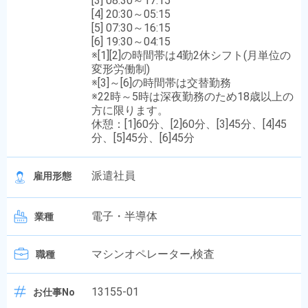
[3] 08:30～17:15
[4] 20:30～05:15
[5] 07:30～16:15
[6] 19:30～04:15
※[1][2]の時間帯は4勤2休シフト(月単位の
変形労働制)
※[3]～[6]の時間帯は交替勤務
※22時～5時は深夜勤務のため18歳以上の
方に限ります。
休憩：[1]60分、[2]60分、[3]45分、[4]45
分、[5]45分、[6]45分
派遣社員
雇用形態
電子・半導体
業種
マシンオペレーター,検査
職種
13155-01
お仕事No