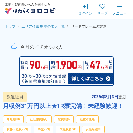
工場・製造業の求人を探すなら
ログイン
キープ
メニュー
トップ
エリア検索 熊本の求人一覧
リードフレームの製造
リードフレームの製造！【製造
今月のイチオシ求人
派遣社員
2026年8月3日
更新
月収例31万円以上★1R寮完備！未経験歓迎！
車通勤OK
赴任旅費あり
寮費無料
経験者優遇
資格・経験不問
学歴不問
未経験者OK
女性活躍中