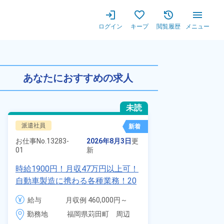
ログイン
キープ
閲覧履歴
メニュー
収例22万以上可◎20代～5
あなたにおすすめの求人
未読
派遣社員
正社員 ※無期
新着
お仕事No.
7011
お仕事No.
13283-
2026年8月3日
更
01
01
新
自動車の溶接
時給1900円！月収47万円以上可！
査業務！月収
自動車製造に携わる各種業務！20
付きワンルー
代～40代の男女活躍中★ワンルー
給与
給与
月収例 460,000円～
会社負担★人
ム寮無料！マイカー通勤OK！無料
480,000円

勤務地
＆業績賞与あ
勤務地
福岡県苅田町　周辺
駐車場あり！赴任旅費会社負担！
時給 1,900円～1,900円