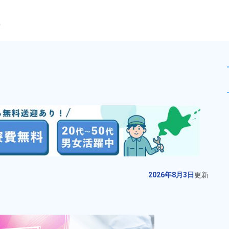
ら
120日！】洋菓子製造作業！月
未読
派遣社員
おすすめ
お仕事No.
11703-
2026年8月3日
更
01
新
家庭用ガスコンロの製造加工！ワ
2026年8月3日
更新
ンルーム寮完備★人気の日勤専属×
土日休みだから予定も立てやすい♪
給与
月収例 180,000円～
未経験歓迎！20代～50代の幅広い
200,000円

勤務地
愛知県大口町　周辺
男女活躍中！友人&カップル応募可
時給 1,200円～1,200円