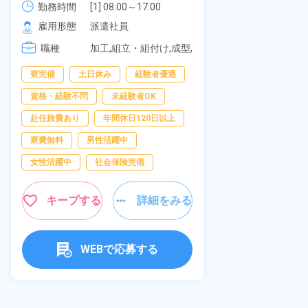
可！無料駐車
勤務時間
社員食堂あり！日払いあり！土日
勤務時間
[1] 08:00～17:00

の応募OK★
[2] 20:00～05:00

雇用形態
休み！特別賞与90万円支給！《福
雇用形態
派遣社員
[3] 06:30～15:00

岡県京都郡苅田町》
職種
職種
[4] 14:30～23:00

加工,組立・組付け,成型,
[5] 22:30～07:00
板金・塗装,溶接,マシン
寮完備
経
寮完備
土日休み
経験者優遇
オペレーター,部品供
給・充填・運搬,検査,物
資格・経験不問
資格・経験不問
未経験者OK
流・配送
赴任旅費あり
赴任旅費あり
年間休日120日以上
男性活躍中
寮費無料
男性活躍中
社会保険完備
女性活躍中
社会保険完備
キャンペーン実
キープする
詳細をみる
キープ
WEBで応募する