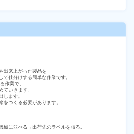
や出来上がった製品を

して仕分けする簡単な作業です。

る作業で、

めていきます。

します。

箱をつくる必要があります。

機械に並べる→出荷先のラベルを張る。
