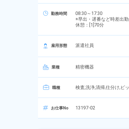
08:30～17:30
勤務時間
※早出・遅番など時差出
休憩：[1]70分
派遣社員
雇用形態
精密機器
業種
検査,洗浄,清掃,仕分け,ピ
職種
13197-02
お仕事No