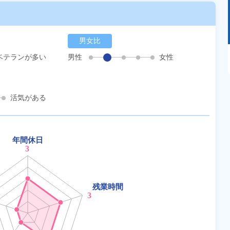
男女比
あるモノに魅了され続け気がつけばマニア
ベテランが多い
男性
女性
に！？ディープな世界にあなたもきっとハマる
はず！
活気がある