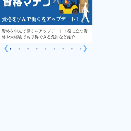
資格を学んで働くをアップデート！役に立つ資
知っておきたい「
格や未経験でも取得できる免許など紹介
する疑問や不安を
❮
❯