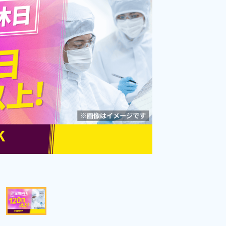
能！日払い制度OK！年間休日120
勤務時間
08:30～17:35
日！《愛知県大口町》
雇用形態
派遣社員
職種
加工,組立・組付け,プレ
ス加工,マシンオペレー
未経験者OK
男性活躍中
ター,検査
女性活躍中
社会保険完備
資格・経験不問
土日休み
年間休日120日以上
寮完備
送迎あり
キープする
詳細をみる
WEBで応募する