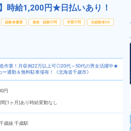
時給1,200円★日払いあり！
経験者優遇
資格・経験不問
学歴不問
未経験者OK
造作業！月収例22万以上可◎20代～50代の男女活躍中★
カー通勤＆無料駐車場有！《北海道千歳市》
00円
期間(1ヶ月)あり時給変動なし
千歳線 千歳駅