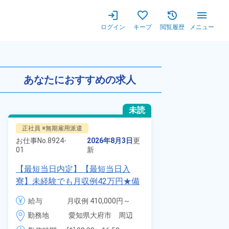
ログイン
キープ
閲覧履歴
メニュー
迎！高時給1,700円！ワン
あなたにおすすめの求人
未読
正社員 ※無期雇用派遣
派遣社員
お仕事No.
8924-
2026年8月3日
更
お仕事No.
1328
01
新
01
【最短当日内定】【最短当日入
時給1900円
寮】未経験でも月収例42万円★備
自動車製造に
品付き寮完備＆赴任旅費会社負担
代～40代の
給与
月収例 410,000円～
給与
◎昇給・業績賞与あり！組立や塗
ム寮無料！マ
430,000円

勤務地
愛知県大府市　周辺
装など自動車製造の各種作業！
勤務地
駐車場あり！
月給 277,000円～