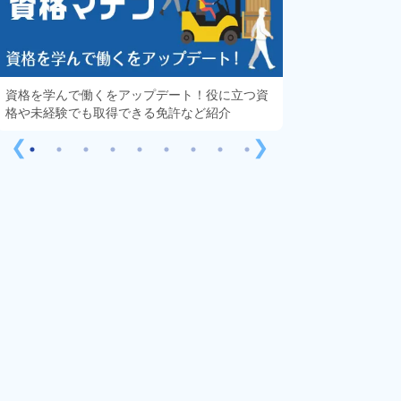
資格を学んで働くをアップデート！役に立つ資
知っておきたい「
格や未経験でも取得できる免許など紹介
する疑問や不安を
❮
❯