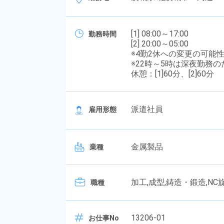
[1] 08:00～17:00
勤務時間
[2] 20:00～05:00
※4勤2休への変更の可能
※22時～5時は深夜勤務
休憩：[1]60分、[2]60分
派遣社員
雇用形態
金属製品
業種
加工,成型,鋳造・鍛造,N
職種
13206-01
お仕事No