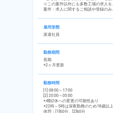
☆この案件以外にも多数工場の求人を
案件・求人に関するご相談や登録のみ
雇用形態
派遣社員
勤務期間
長期

※2ヶ月更新
勤務時間
[1] 08:00～17:00

[2] 20:00～05:00

※4勤2休への変更の可能性あり

※22時～5時は深夜勤務のため18歳以
休憩：[1]60分、[2]60分