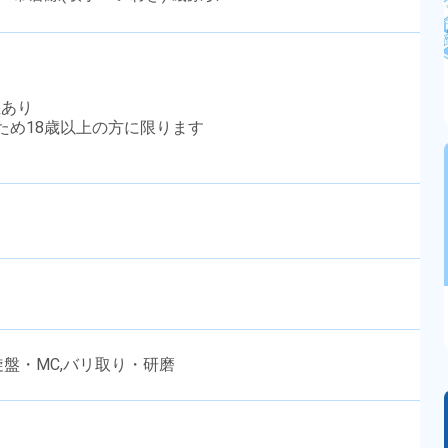
性あり
のため18歳以上の方に限ります
C旋盤・MC,バリ取り・研磨