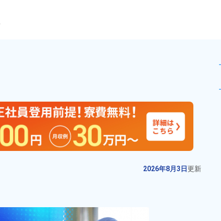
ら
造！資格や経験は不問★未経験歓
未読
派遣社員
お仕事No.
12364-
2026年8月3日
更
02
新
特殊車両の製造！溶接経験が活か
2026年8月3日
更新
せる★嬉しい日勤＆土日祝休みで
プライベート充実★赴任旅費会社
給与
月収例 340,000円～
負担！無料送迎ありで通勤ラクラ
360,000円

勤務地
神奈川県相模原市中央
ク♪《神奈川県相模原市中央区》
時給 1,800円～1,800円
区　周辺