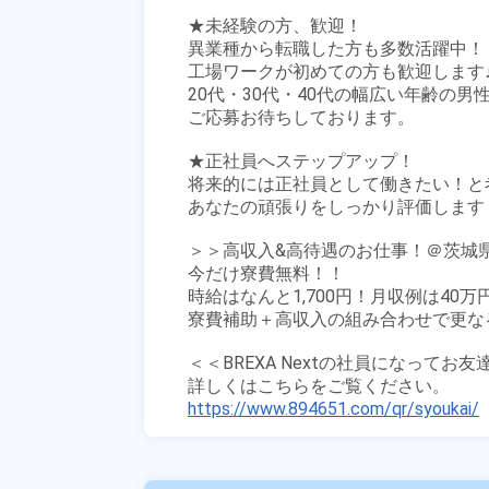
★未経験の方、歓迎！

異業種から転職した方も多数活躍中！

工場ワークが初めての方も歓迎します♪
20代・30代・40代の幅広い年齢の男性
ご応募お待ちしております。

★正社員へステップアップ！

将来的には正社員として働きたい！と
あなたの頑張りをしっかり評価します！
＞＞高収入&高待遇のお仕事！＠茨城県
今だけ寮費無料！！

時給はなんと1,700円！月収例は40万
寮費補助＋高収入の組み合わせで更な
＜＜BREXA Nextの社員になってお
https://www.894651.com/qr/syoukai/