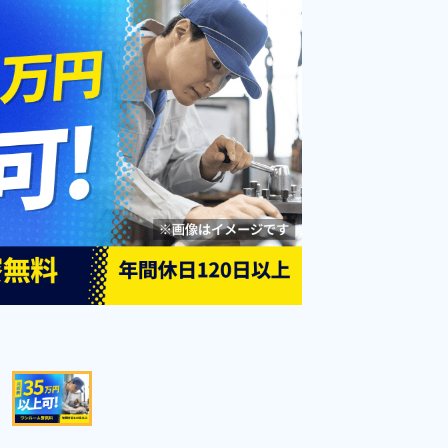
勤務時間
08:00～17:00
雇用形態
派遣社員
職種
加工,組立・組付け,板
金・塗装,溶接,フォーク
男性活躍中
年間休日120日以上
リフト,クレーン・玉掛
け
社会保険完備
土日祝休み
寮完備
赴任旅費あり
寮費無料
送迎あり
経験者優遇
キープする
詳細をみる
WEBで応募する