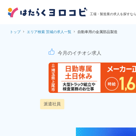
工場・製造業の求人を探すな
トップ
エリア検索 茨城の求人一覧
自動車用の金属部品製造
自動車用の金属部品製
今月のイチオシ求人
派遣社員