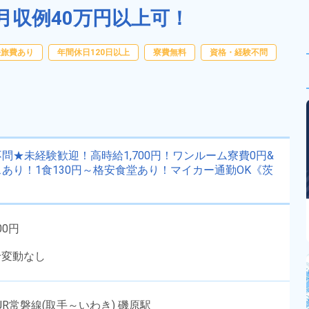
月収例40万円以上可！
任旅費あり
年間休日120日以上
寮費無料
資格・経験不問
★未経験歓迎！高時給1,700円！ワンルーム寮費0円&
あり！1食130円～格安食堂あり！マイカー通勤OK《茨
00円
給変動なし
R常磐線(取手～いわき) 磯原駅