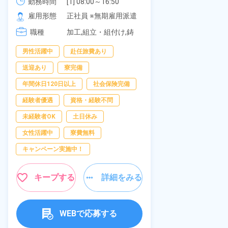
《愛知県大府市》
勤務時間
[1] 08:00～16:50

277,000円
社員食堂あり
勤務時間
[2] 06:25～15:10

雇用形態
正社員 ※無期雇用派遣
休み！特別賞
雇用形態
[3] 17:05～01:50
岡県京都郡苅
職種
加工,組立・組付け,鋳
職種
造・鍛造
男性活躍中
赴任旅費あり
寮完備
土
送迎あり
寮完備
資格・経験不問
年間休日120日以上
社会保険完備
赴任旅費あり
経験者優遇
資格・経験不問
寮費無料
未経験者OK
土日休み
女性活躍中
女性活躍中
寮費無料
キープ
キャンペーン実施中！
キープする
詳細をみる
WEBで応募する