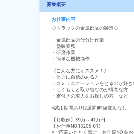
募集概要
お仕事内容
◇トラックの金属部品の製造◇

・金属部品の仕分け作業

・塗装業務

・研磨作業

・簡単な機械操作

《こんな方にオススメ！》

・体力に自信のある方

・コミュニケーションをとるのが好きな
・もくもくと取り組むのが得意な方

・寮付きの求人をお探しの方　など

※試用期間あり(2週間)時給変動なし

【月収例】39万～41万円

【お仕事NO.13206-01】

※ご応募いただく際に、お仕事NO.をお