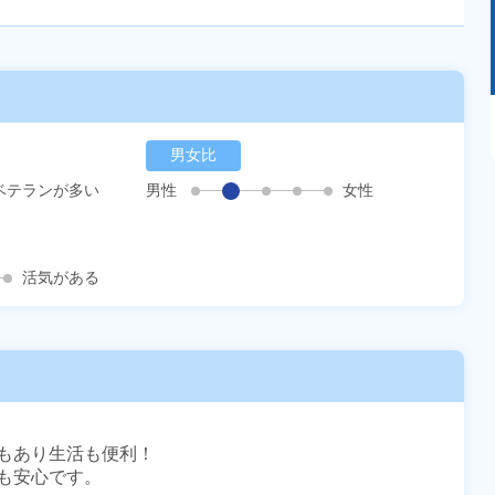
あるモノに魅了され続け気がつけばマニア
に！？ディープな世界にあなたもきっとハマる
男女比
はず！
ベテランが多い
男性
女性
活気がある
もあり生活も便利！

安心です。
