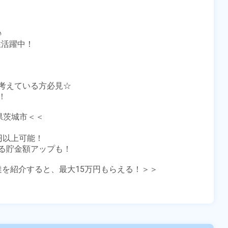


活躍中！

考えている方必見☆



茨城市＜＜

円以上可能！

る貯金額アップも！

友達を紹介すると、最大15万円もらえる！＞＞
