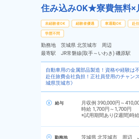
住み込みOK★寮費無料×
未経験者OK
経験者優遇
車通勤OK
赴
学歴不問
勤務地
茨城県 北茨城市 周辺
最寄駅
JR常磐線(取手～いわき) 磯原駅
自動車用の金属部品製造！資格や経験は不問
赴任旅費会社負担！正社員登用のチャンス
城県茨城市》
月収例 390,000円～410,0
給与
時給 1,700円～1,700円
※試用期間あり(2週間)時
茨城県 北茨城市 周辺 J
勤務地