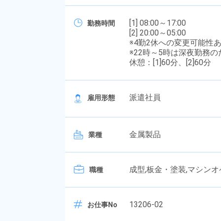
[1] 08:00～17:00
勤務時間
[2] 20:00～05:00
※4勤2休への変更可能性
※22時～5時は深夜勤務
休憩：[1]60分、[2]60分
派遣社員
雇用形態
金属製品
業種
成型,板金・塗装,マシンオ
職種
13206-02
お仕事No