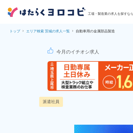
工場・製造業の求人を探すな
トップ
エリア検索 茨城の求人一覧
自動車用の金属部品製造
自動車用の金属部品製
今月のイチオシ求人
派遣社員