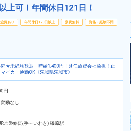
以上可！年間休日121日！
任旅費あり
年間休日120日以上
寮費無料
資格・経験不問
問★未経験歓迎！時給1,400円！赴任旅費会社負担！正
マイカー通勤OK《茨城県茨城市》
00円
給変動なし
R常磐線(取手～いわき) 磯原駅