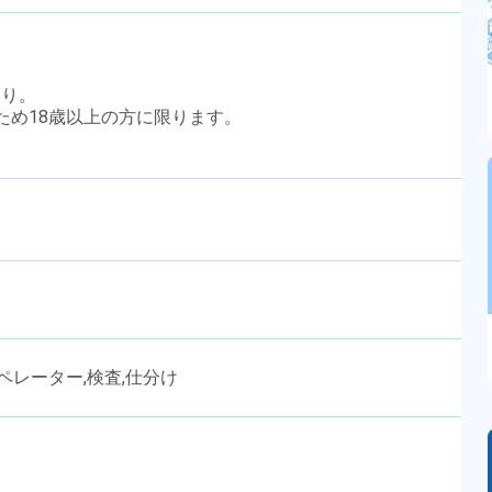
あり。
のため18歳以上の方に限ります。
ペレーター,検査,仕分け