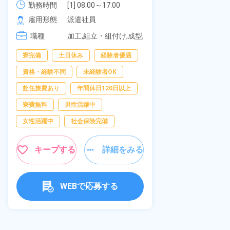
可！無料駐車
勤務時間
社員食堂あり！日払いあり！土日
勤務時間
[1] 08:00～17:00

の応募OK★
[2] 20:00～05:00

雇用形態
休み！特別賞与90万円支給！《福
雇用形態
派遣社員
[3] 06:30～15:00

岡県京都郡苅田町》
職種
職種
[4] 14:30～23:00

加工,組立・組付け,成型,
[5] 22:30～07:00
板金・塗装,溶接,マシン
寮完備
経
寮完備
土日休み
経験者優遇
オペレーター,部品供
給・充填・運搬,検査,物
資格・経験不問
資格・経験不問
未経験者OK
流・配送
赴任旅費あり
赴任旅費あり
年間休日120日以上
男性活躍中
寮費無料
男性活躍中
社会保険完備
女性活躍中
社会保険完備
キャンペーン実
キープする
詳細をみる
キープ
WEBで応募する