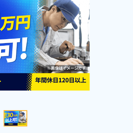
備！《栃木県下野市》
勤務時間
[1] 08:00～17:00

[2] 17:00～02:00

雇用形態
派遣社員
[3] 20:00～05:00

職種
[4] 23:00～08:00

検査,フォークリフト,食
[5] 11:00～20:00

品加工,投入
未経験者OK
男性活躍中
[6] 14:00～23:00

[7] 16:00～01:00
経験者優遇
社会保険完備
資格・経験不問
土日休み
年間休日120日以上
寮完備
キープする
詳細をみる
WEBで応募する