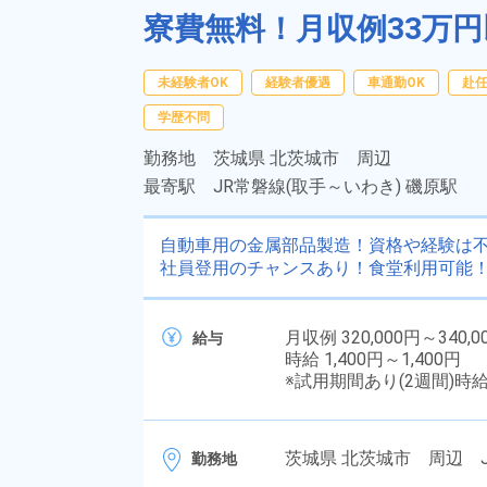
寮費無料！月収例33万円
未経験者OK
経験者優遇
車通勤OK
赴
学歴不問
勤務地
茨城県 北茨城市 周辺
最寄駅
JR常磐線(取手～いわき) 磯原駅
自動車用の金属部品製造！資格や経験は不
社員登用のチャンスあり！食堂利用可能！
月収例 320,000円～340,0
給与
時給 1,400円～1,400円
※試用期間あり(2週間)時
茨城県 北茨城市 周辺 J
勤務地