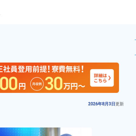
ら
造！資格や経験は不問★未経験
未読
派遣社員
お仕事No.
12198-
2026年8月3日
更
01
新
飲料製品の調合や包装業務！未経
2026年8月3日
更新
験・初心者歓迎★若手～ミドルの
スタッフ活躍中！ワンルーム寮完
給与
月収例 270,000円～
備！土日休み！年間休日120日！
290,000円

勤務地
栃木県下野市　周辺
格安食堂利用OK！無料駐車場完
時給 1,400円～1,400円