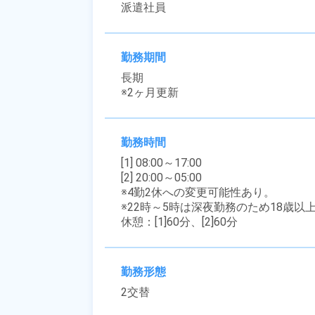
派遣社員
勤務期間
長期

※2ヶ月更新
勤務時間
[1] 08:00～17:00

[2] 20:00～05:00

※4勤2休への変更可能性あり。

※22時～5時は深夜勤務のため18歳以
休憩：[1]60分、[2]60分
勤務形態
2交替