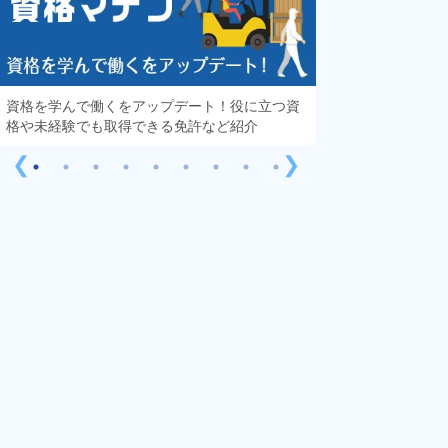
資格を学んで働くをアップデート！役に立つ資
知っておきたい「
格や未経験でも取得できる免許など紹介
する疑問や不安を
❮
❯