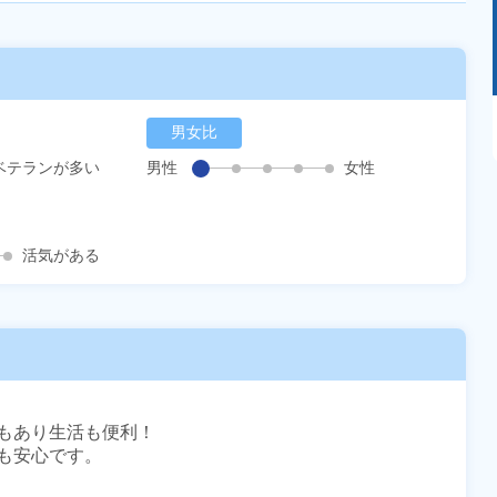
あるモノに魅了され続け気がつけばマニア
男女比
に！？ディープな世界にあなたもきっとハマる
はず！
ベテランが多い
男性
女性
活気がある
もあり生活も便利！

安心です。
