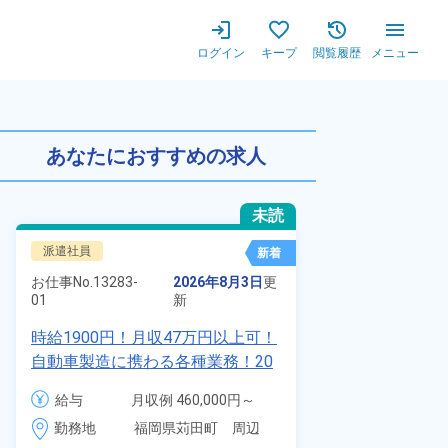
ログイン
キープ
閲覧履歴
メニュー
歓迎！時給1,400円！赴任旅
あなたにおすすめの求人
未読
派遣社員
正社員 ※無期
新着
お仕事No.
7011
お仕事No.
13283-
2026年8月3日
更
01
01
新
自動車の溶接
時給1900円！月収47万円以上可！
査業務！月収
自動車製造に携わる各種業務！20
付きワンルー
代～40代の男女活躍中★ワンルー
給与
給与
月収例 460,000円～
会社負担★人
ム寮無料！マイカー通勤OK！無料
480,000円

勤務地
＆業績賞与あ
勤務地
福岡県苅田町　周辺
駐車場あり！赴任旅費会社負担！
時給 1,900円～1,900円