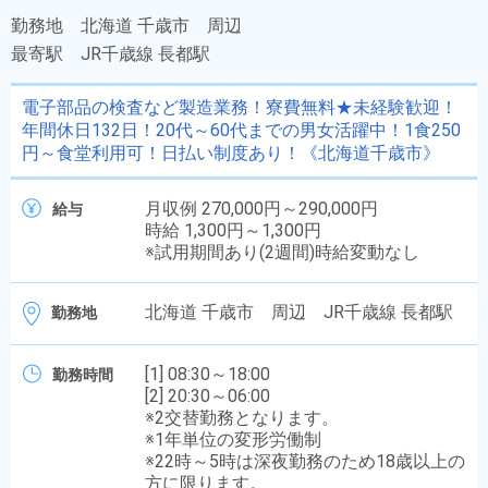
勤務地
北海道 千歳市 周辺
最寄駅
JR千歳線 長都駅
電子部品の検査など製造業務！寮費無料★未経験歓迎！
年間休日132日！20代～60代までの男女活躍中！1食250
円～食堂利用可！日払い制度あり！《北海道千歳市》
月収例 270,000円～290,000円
給与
時給 1,300円～1,300円
※試用期間あり(2週間)時給変動なし
北海道 千歳市 周辺 JR千歳線 長都駅
勤務地
[1] 08:30～18:00
勤務時間
[2] 20:30～06:00
※2交替勤務となります。
※1年単位の変形労働制
※22時～5時は深夜勤務のため18歳以上の
方に限ります。