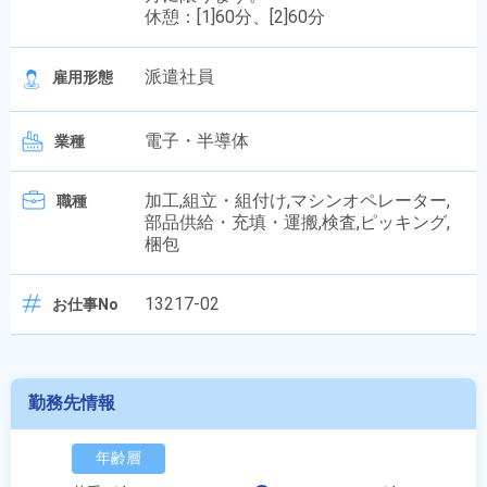
休憩：[1]60分、[2]60分
派遣社員
雇用形態
電子・半導体
業種
加工,組立・組付け,マシンオペレーター,
職種
部品供給・充填・運搬,検査,ピッキング,
梱包
13217-02
お仕事No
勤務先情報
年齢層