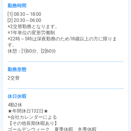
勤務時間
[1] 08:30～18:00

[2] 20:30～06:00

※2交替勤務となります。

※1年単位の変形労働制

※22時～5時は深夜勤務のため18歳以上の方に限りま
す。

休憩：[1]60分、[2]60分
勤務形態
2交替
休日休暇
4勤2休

★年間休日132日★

※会社カレンダーによる

【その他長期休暇あり】

ゴールデンウィーク、夏季休暇、冬季休暇