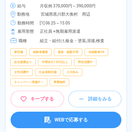
社負担★人気の土日休み！昇給＆業績賞与あり！
給与
月収例 370,000円～390,000円

車・バイク通勤可！無料駐車場あり！カップルでの
時給 1,700円～1,700円
勤務地
宮城県黒川郡大衡村　周辺
応募OK★《宮城県大衡村》
勤務時間
[1] 06:25～15:05

[2] 16:00～00:40

雇用形態
正社員 ※無期雇用派遣
[3] 16:30～01:10

職種
[4] 08:00～16:40

組立・組付け,板金・塗装,溶接,検査
[5] 20:00～04:40
寮完備
経験者優遇
資格・経験不問
未経験者OK
赴任旅費あり
年間休日120日以上
男性活躍中
女性活躍中
社会保険完備
土日休み
キャンペーン実施中！
寮費無料
キープする
詳細をみる
WEBで応募する