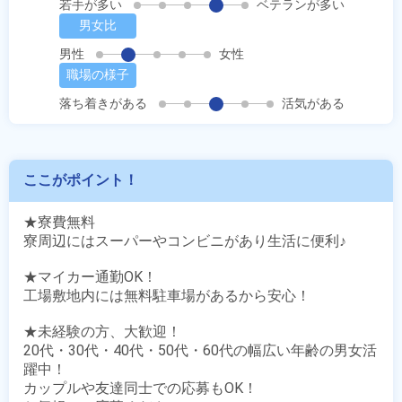
若手が多い
ベテランが多い
男女比
男性
女性
職場の様子
落ち着きがある
活気がある
ここがポイント！
★寮費無料

寮周辺にはスーパーやコンビニがあり生活に便利♪

★マイカー通勤OK！

工場敷地内には無料駐車場があるから安心！

★未経験の方、大歓迎！

20代・30代・40代・50代・60代の幅広い年齢の男女活
躍中！

カップルや友達同士での応募もOK！
