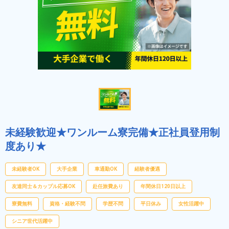
未経験歓迎★ワンルーム寮完備★正社員登用制
度あり★
未経験者OK
大手企業
車通勤OK
経験者優遇
友達同士＆カップル応募OK
赴任旅費あり
年間休日120日以上
寮費無料
資格・経験不問
学歴不問
平日休み
女性活躍中
シニア世代活躍中