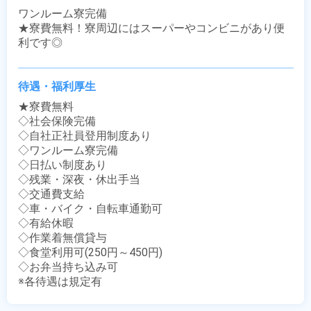
ワンルーム寮完備

★寮費無料！寮周辺にはスーパーやコンビニがあり便
利です◎
待遇・福利厚生
★寮費無料

◇社会保険完備

◇自社正社員登用制度あり

◇ワンルーム寮完備

◇日払い制度あり

◇残業・深夜・休出手当

◇交通費支給

◇車・バイク・自転車通勤可

◇有給休暇

◇作業着無償貸与

◇食堂利用可(250円～450円)

◇お弁当持ち込み可

※各待遇は規定有