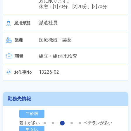
方に限ります。
休憩：[1]70分、[2]70分、[3]70分
派遣社員
雇用形態
医療機器・製薬
業種
組立・組付け,検査
職種
13226-02
お仕事No
勤務先情報
年齢層
若手が多い
ベテランが多い
男女比