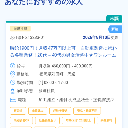
あなたにおすすめの求人
未読
派遣社員
新着
お仕事No.
13283-01
2026年8月10日
更新
時給1900円！月収47万円以上可！自動車製造に携わ
る各種業務！20代～40代の男女活躍中★ワンルーム
寮無料！マイカー通勤OK！無料駐車場あり！赴任旅
給与
月収例 460,000円～480,000円

費会社負担！社員食堂あり！日払いあり！土日休
時給 1,900円～1,900円
勤務地
福岡県苅田町　周辺
み！特別賞与90万円支給！《福岡県京都郡苅田町》
勤務時間
[1] 08:00～17:00

[2] 20:00～05:00

雇用形態
派遣社員
[3] 06:30～15:00

職種
[4] 14:30～23:00

加工,組立・組付け,成型,板金・塗装,溶接,マ
[5] 22:30～07:00
シンオペレーター,部品供給・充填・運搬,検
査,物流・配送
寮完備
土日休み
経験者優遇
資格・経験不問
未経験者OK
赴任旅費あり
年間休日120日以上
寮費無料