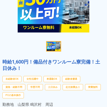
時給1,600円！備品付きワンルーム寮完備！土
日休み！
未経験者OK
女性活躍中
車通勤OK
経験者優遇
資格・経験不問
学歴不問
土日休み
赴任旅費あり
寮費無料
PCの基本操作
勤務地
山梨県 鳴沢村 周辺