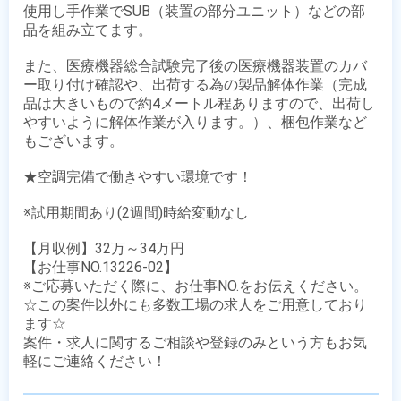
使用し手作業でSUB（装置の部分ユニット）などの部
品を組み立てます。

また、医療機器総合試験完了後の医療機器装置のカバ
ー取り付け確認や、出荷する為の製品解体作業（完成
品は大きいもので約4メートル程ありますので、出荷し
やすいように解体作業が入ります。）、梱包作業など
もございます。

★空調完備で働きやすい環境です！

※試用期間あり(2週間)時給変動なし

【月収例】32万～34万円

【お仕事NO.13226-02】

※ご応募いただく際に、お仕事NO.をお伝えください。

☆この案件以外にも多数工場の求人をご用意しており
ます☆

案件・求人に関するご相談や登録のみという方もお気
軽にご連絡ください！