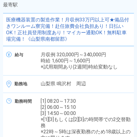
最寄駅
医療機器装置の製造作業！月収例33万円以上可★備品付
きワンルーム寮完備！赴任旅費会社負担あり！日払い
OK！正社員登用制度あり！マイカー通勤OK！無料駐車
場完備！《山梨県南都留郡》
月収例 320,000円～340,000円
給与
時給 1,600円～1,600円
※試用期間あり(2週間)時給変動なし
山梨県 鳴沢村 周辺
勤務地
[1] 08:20～17:30
勤務時間
[2] 06:00～15:10
[3] 14:50～00:00
※[1][3]もしくは[2][3]の時間帯での2交替勤
務
※22時～5時は深夜勤務のため18歳以上の