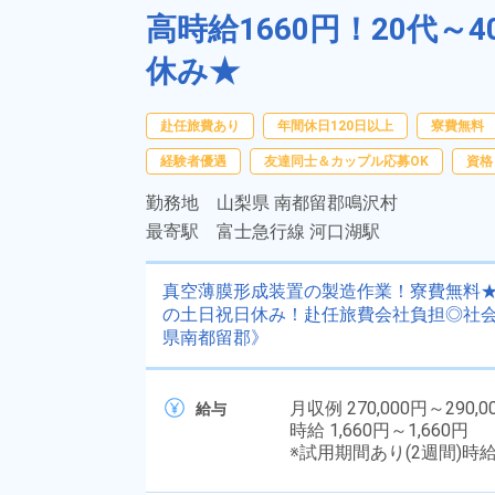
高時給1660円！20代
休み★
赴任旅費あり
年間休日120日以上
寮費無料
経験者優遇
友達同士＆カップル応募OK
資格
勤務地
山梨県 南都留郡鳴沢村
最寄駅
富士急行線 河口湖駅
真空薄膜形成装置の製造作業！寮費無料
の土日祝日休み！赴任旅費会社負担◎社
県南都留郡》
月収例 270,000円～290,0
給与
時給 1,660円～1,660円
※試用期間あり(2週間)時