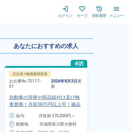
ログイン
キープ
閲覧履歴
メニュー
迎★若手～ミドルまで幅広い年
あなたにおすすめの求人
未読
正社員 ※無期雇用派遣
正社員 ※無期
お仕事No.
70117-
2026年8月3日
更
お仕事No.
8924
01
新
01
自動車の溶接や部品組付け及び検
【最短当日内
査業務！月収38万円以上可！備品
寮】未経験で
付きワンルーム寮完備！赴任旅費
品付き寮完備
給与
月収例 370,000円～
給与
会社負担★人気の土日休み！昇給
◎昇給・業績
390,000円

勤務地
宮城県黒川郡大衡村　
勤務地
＆業績賞与あり！車・バイク通勤
装など自動車
時給 1,700円～1,700円
周辺