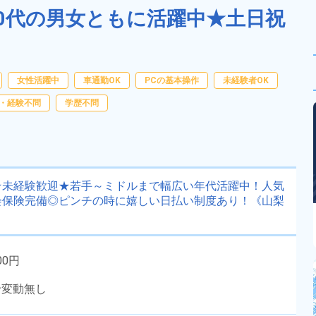
～40代の男女ともに活躍中★土日祝
女性活躍中
車通勤OK
PCの基本操作
未経験者OK
・経験不問
学歴不問
★未経験歓迎★若手～ミドルまで幅広い年代活躍中！人気
会保険完備◎ピンチの時に嬉しい日払い制度あり！《山梨
00円
給変動無し