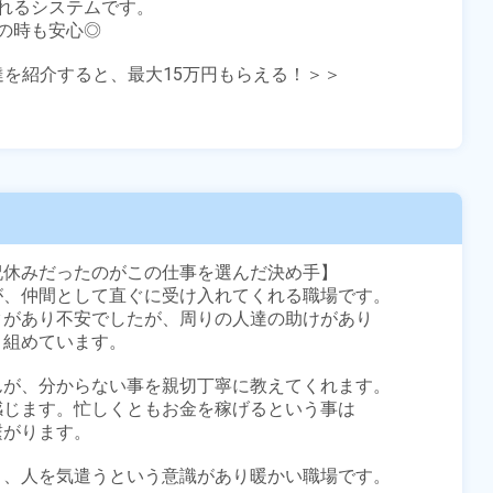
れるシステムです。

時も安心◎

友達を紹介すると、最大15万円もらえる！＞＞

休みだったのがこの仕事を選んだ決め手】

、仲間として直ぐに受け入れてくれる職場です。 

があり不安でしたが、周りの人達の助けがあり

組めています。 

が、分からない事を親切丁寧に教えてくれます。 

じます。忙しくともお金を稼げるという事は

ります。 

く、人を気遣うという意識があり暖かい職場です。