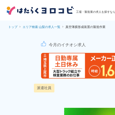
工場・製造業の求人を探すな
トップ
エリア検索 山梨の求人一覧
真空薄膜形成装置の製造作業
真空薄膜形成装置の
今月のイチオシ求人
派遣社員