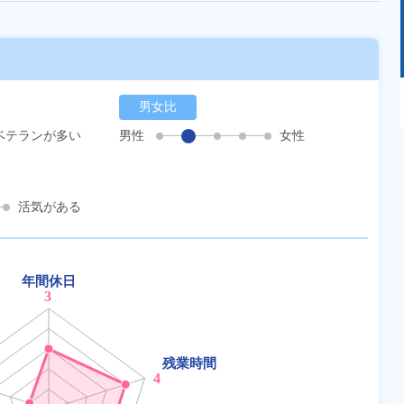
あるモノに魅了され続け気がつけばマニア
男女比
に！？ディープな世界にあなたもきっとハマる
はず！
ベテランが多い
男性
女性
活気がある