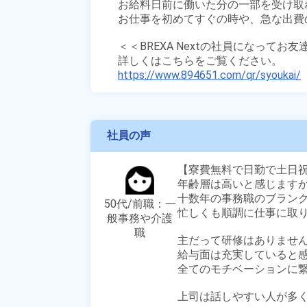
お給料日前に働いた分の一部を受け取
お仕事を初めてすぐの時や、急な出費の
＜＜BREXA Nextの社員になってお
https://www.894651.com/qr/syoukai/
社員の声
【寮費無料で日勤で土日祝
年齢層は高いと感じますが
十数年の事務職のブランク
50代/前職：一
忙しくも順調に仕事に取り
般事務や介護
職
主だって研修はありません
給与面は充実していると感
全てのモチベーションに繋が
上司は話しやすい人が多