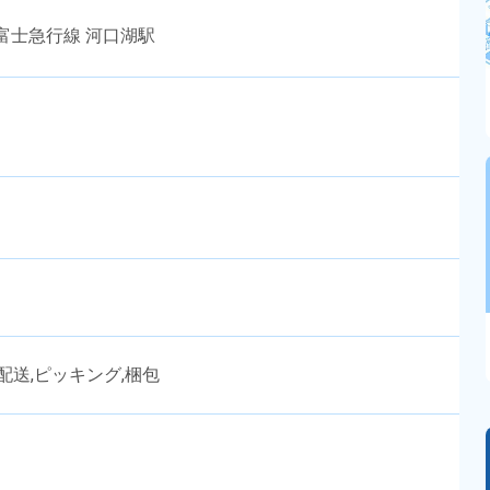
富士急行線 河口湖駅
配送,ピッキング,梱包