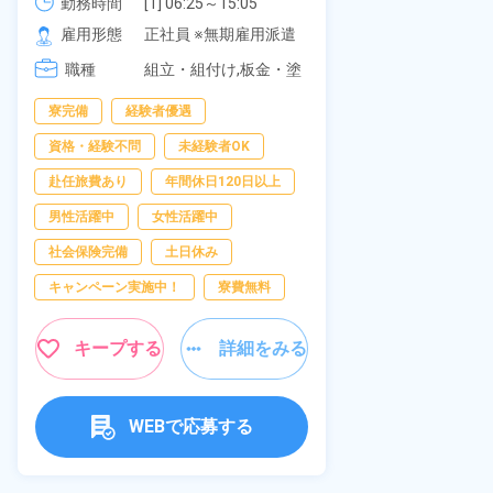
可！無料駐車場あり！カップルで
《愛知県大府
勤務時間
[1] 06:25～15:05

勤務時間
[2] 16:00～00:40

の応募OK★《宮城県大衡村》
雇用形態
正社員 ※無期雇用派遣
雇用形態
[3] 16:30～01:10

職種
[4] 08:00～16:40

組立・組付け,板金・塗
職種
[5] 20:00～04:40
装,溶接,検査
寮完備
経験者優遇
男性活躍中
資格・経験不問
未経験者OK
送迎あり
赴任旅費あり
年間休日120日以上
年間休日120日
男性活躍中
女性活躍中
経験者優遇
社会保険完備
土日休み
未経験者OK
キャンペーン実施中！
寮費無料
女性活躍中
キャンペーン実
キープする
詳細をみる
キープ
WEBで応募する