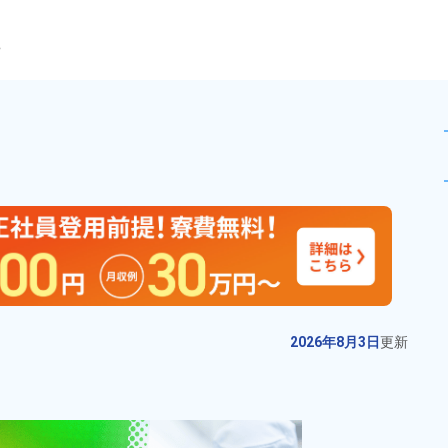
ら
製造作業！寮費無料★未経験歓
未読
派遣社員
お仕事No.
2322-
2026年8月3日
更
04
新
高機能材製品の製造作業！人気の
2026年8月3日
更新
日勤＆土日休み！正社員登用制度
あり！女性活躍中！《兵庫県豊岡
給与
月収例 200,000円～
市》
220,000円

勤務地
兵庫県豊岡市　周辺
時給 1,200円～1,200円