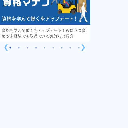
資格を学んで働くをアップデート！役に立つ資
知っておきたい「
格や未経験でも取得できる免許など紹介
する疑問や不安を
❮
❯