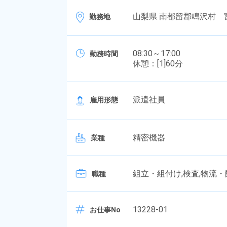
山梨県 南都留郡鳴沢村 
勤務地
08:30～17:00
勤務時間
休憩：[1]60分
派遣社員
雇用形態
精密機器
業種
組立・組付け,検査,物流・
職種
13228-01
お仕事No