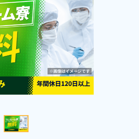
勤務時間
08:15～17:00
雇用形態
派遣社員
職種
加工,組立・組付け
社会保険完備
土日休み
資格・経験不問
女性活躍中
未経験者OK
キープする
詳細をみる
WEBで応募する