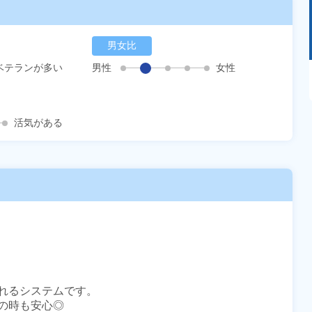
男女比
ベテランが多い
男性
女性
あるモノに魅了され続け気がつけばマニア
に！？ディープな世界にあなたもきっとハマる
はず！
活気がある
れるシステムです。

時も安心◎
