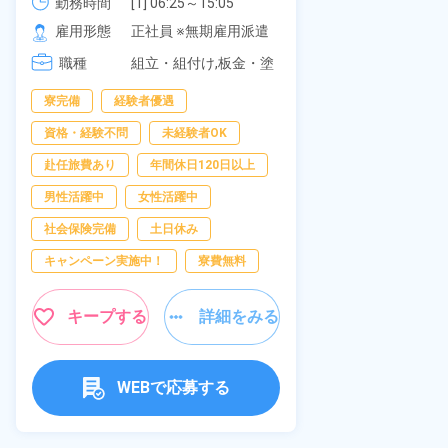
可！無料駐車場あり！カップルで
《愛知県大府
勤務時間
[1] 06:25～15:05

勤務時間
[2] 16:00～00:40

の応募OK★《宮城県大衡村》
雇用形態
正社員 ※無期雇用派遣
雇用形態
[3] 16:30～01:10

職種
[4] 08:00～16:40

組立・組付け,板金・塗
職種
[5] 20:00～04:40
装,溶接,検査
寮完備
経験者優遇
男性活躍中
資格・経験不問
未経験者OK
送迎あり
赴任旅費あり
年間休日120日以上
年間休日120日
男性活躍中
女性活躍中
経験者優遇
社会保険完備
土日休み
未経験者OK
キャンペーン実施中！
寮費無料
女性活躍中
キャンペーン実
キープする
詳細をみる
キープ
WEBで応募する