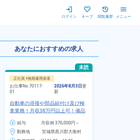
ログイン
キープ
閲覧履歴
メニュー
◎20代・30代・40代の男
あなたにおすすめの求人
未読
正社員 ※無期雇用派遣
正社員 ※無期
お仕事No.
70117-
2026年8月3日
更
お仕事No.
8924
01
新
01
自動車の溶接や部品組付け及び検
【最短当日内
査業務！月収38万円以上可！備品
寮】未経験で
付きワンルーム寮完備！赴任旅費
品付き寮完備
給与
月収例 370,000円～
給与
会社負担★人気の土日休み！昇給
◎昇給・業績
390,000円

勤務地
宮城県黒川郡大衡村　
勤務地
＆業績賞与あり！車・バイク通勤
装など自動車
時給 1,700円～1,700円
周辺