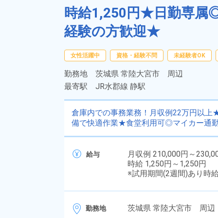
時給1,250円★日勤専属
経験の方歓迎★
女性活躍中
資格・経験不問
未経験者OK
勤務地
茨城県 常陸大宮市 周辺
最寄駅
JR水郡線 静駅
倉庫内での事務業務！月収例22万円以上★
備で快適作業★食堂利用可◎マイカー通勤
月収例 210,000円～230,0
給与
時給 1,250円～1,250円
※試用期間(2週間)あり時
茨城県 常陸大宮市 周辺 
勤務地