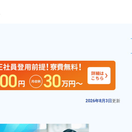
ら
月収例22万円以上★残業少なめ
未読
派遣社員
お仕事No.
12198-
2026年8月3日
更
01
新
飲料製品の調合や包装業務！未経
2026年8月3日
更新
験・初心者歓迎★若手～ミドルの
スタッフ活躍中！ワンルーム寮完
給与
月収例 270,000円～
備！土日休み！年間休日120日！
290,000円

勤務地
栃木県下野市　周辺
格安食堂利用OK！無料駐車場完
時給 1,400円～1,400円