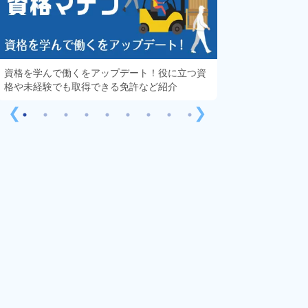
資格を学んで働くをアップデート！役に立つ資
知っておきたい「
格や未経験でも取得できる免許など紹介
する疑問や不安を
❮
❯