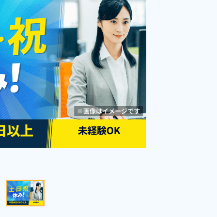
備！《栃木県下野市》
勤務時間
[1] 08:00～17:00

[2] 17:00～02:00

雇用形態
派遣社員
[3] 20:00～05:00

職種
[4] 23:00～08:00

検査,フォークリフト,食
[5] 11:00～20:00

品加工,投入
未経験者OK
男性活躍中
[6] 14:00～23:00

[7] 16:00～01:00
経験者優遇
社会保険完備
資格・経験不問
土日休み
年間休日120日以上
寮完備
キープする
詳細をみる
WEBで応募する