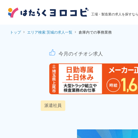
工場・製造業の求人を探すな
トップ
エリア検索 茨城の求人一覧
倉庫内での事務業務
倉庫内での事務業務！
今月のイチオシ求人
派遣社員