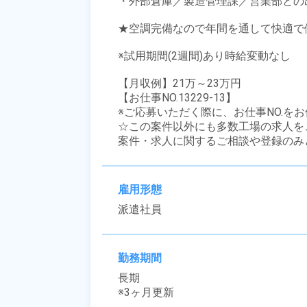
・外部倉庫／製造管理課／営業部との
★空調完備なので年間を通して快適で働
※試用期間(2週間)あり時給変動なし

【月収例】21万～23万円

【お仕事NO.13229-13】

※ご応募いただく際に、お仕事NO.をお
☆この案件以外にも多数工場の求人を
案件・求人に関するご相談や登録のみ
雇用形態
派遣社員
勤務期間
長期

※3ヶ月更新