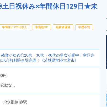
◎土日祝休み×年間休日129日★未
年間休日120日以上
車通勤OK
経験者優遇
学歴不問
残業少なめ◎20代・30代・40代の男女活躍中！空調完
OK◎無料駐車場完備！《茨城県常陸大宮市》
00円
給変動なし
JR水郡線 静駅