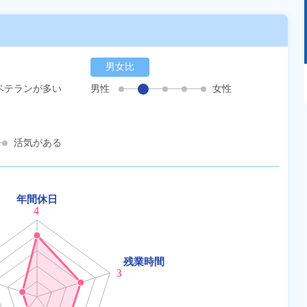
男女比
あるモノに魅了され続け気がつけばマニア
ベテランが多い
男性
女性
に！？ディープな世界にあなたもきっとハマる
はず！
活気がある