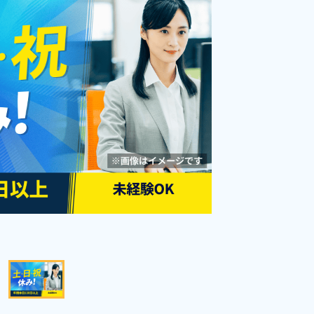
◎1食300円～格安社員食堂利用
勤務時間
[1] 08:25～17:30

[2] 20:25～05:30

可！≪愛知県春日井市≫
雇用形態
派遣社員
[3] 11:25～20:30

職種
[4] 12:25～21:30
マシンオペレーター
寮完備
経験者優遇
資格・経験不問
未経験者OK
赴任旅費あり
年間休日120日以上
寮費無料
男性活躍中
女性活躍中
社会保険完備
キープする
詳細をみる
WEBで応募する