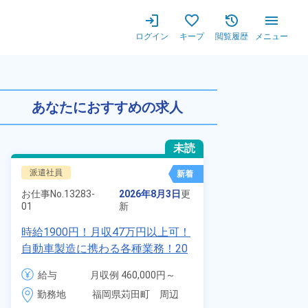
ログイン
キープ
閲覧履歴
メニュー
0代・40代の男女活躍中！空
あなたにおすすめの求人
未読
派遣社員
正社員 ※無期
新着
お仕事No.
7011
お仕事No.
13283-
2026年8月3日
更
01
01
新
自動車の溶接
時給1900円！月収47万円以上可！
査業務！月収
自動車製造に携わる各種業務！20
付きワンルー
代～40代の男女活躍中★ワンルー
給与
給与
月収例 460,000円～
会社負担★人
ム寮無料！マイカー通勤OK！無料
480,000円

勤務地
＆業績賞与あ
勤務地
福岡県苅田町　周辺
駐車場あり！赴任旅費会社負担！
時給 1,900円～1,900円