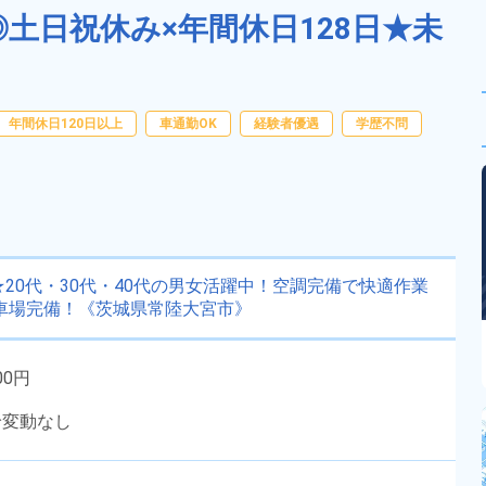
◎土日祝休み×年間休日128日★未
年間休日120日以上
車通勤OK
経験者優遇
学歴不問
20代・30代・40代の男女活躍中！空調完備で快適作業
車場完備！《茨城県常陸大宮市》
00円
給変動なし