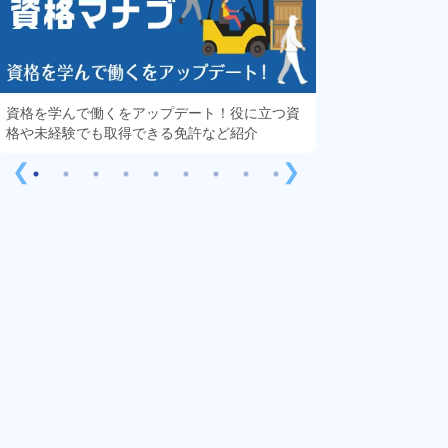
資格を学んで働くをアップデート！役に立つ資
知っておきたい「
格や未経験でも取得できる免許など紹介
する疑問や不安を
❮
❯