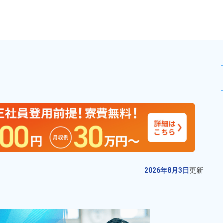
ら
月収例22万円以上★20代・3
未読
派遣社員
お仕事No.
13821-
2026年8月3日
更
01
新
電子部品・デバイスの機械オペレ
2026年8月3日
更新
ーション業務！【月収例27万円以
上】20代～60代の男女活躍中★日
給与
月収例 260,000円～
払いあり！赴任旅費会社負担！マ
280,000円

勤務地
愛知県春日井市　周辺
イカー通勤OK＆無料駐車場あり
時給 1,450円～1,450円