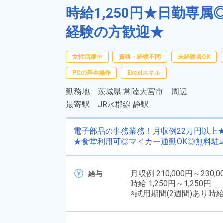
時給1,250円★日勤専属
経験の方歓迎★
女性活躍中
資格・経験不問
未経験者OK
PCの基本操作
Excelスキル
勤務地
茨城県 常陸大宮市 周辺
最寄駅
JR水郡線 静駅
電子部品の事務業務！月収例22万円以上★
★食堂利用可◎マイカー通勤OK◎無料駐
月収例 210,000円～230,0
給与
時給 1,250円～1,250円
※試用期間(2週間)あり時