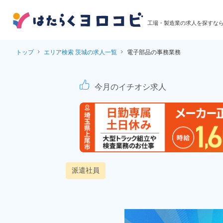
工場・製造業の求人を探すな
トップ
エリア検索 茨城の求人一覧
電子部品の事務業務
電子部品の事務業務！
今月のイチオシ求人
派遣社員