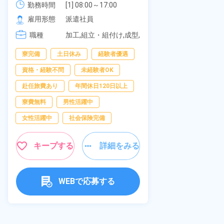
可！無料駐車
勤務時間
社員食堂あり！日払いあり！土日
勤務時間
[1] 08:00～17:00

の応募OK★
[2] 20:00～05:00

雇用形態
休み！特別賞与90万円支給！《福
雇用形態
派遣社員
[3] 06:30～15:00

岡県京都郡苅田町》
職種
職種
[4] 14:30～23:00

加工,組立・組付け,成型,
[5] 22:30～07:00
板金・塗装,溶接,マシン
寮完備
経
寮完備
土日休み
経験者優遇
オペレーター,部品供
給・充填・運搬,検査,物
資格・経験不問
資格・経験不問
未経験者OK
流・配送
赴任旅費あり
赴任旅費あり
年間休日120日以上
男性活躍中
寮費無料
男性活躍中
社会保険完備
女性活躍中
社会保険完備
キャンペーン実
キープする
詳細をみる
キープ
WEBで応募する