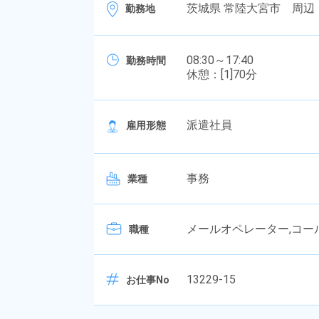
茨城県 常陸大宮市 周辺 
勤務地
08:30～17:40
勤務時間
休憩：[1]70分
派遣社員
雇用形態
事務
業種
メールオペレーター,コール
職種
13229-15
お仕事No