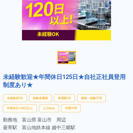
未経験歓迎★年間休日125日★自社正社員登用
制度あり★
未経験者OK
経験者優遇
車通勤OK
資格・経験不問
年間休日120日以上
土日休み
学歴不問
勤務地
富山県 富山市 周辺
最寄駅
富山地鉄本線 越中三郷駅