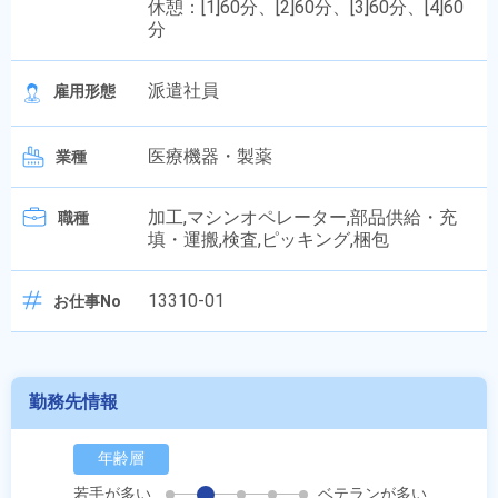
休憩：[1]60分、[2]60分、[3]60分、[4]60
分
派遣社員
雇用形態
医療機器・製薬
業種
加工,マシンオペレーター,部品供給・充
職種
填・運搬,検査,ピッキング,梱包
13310-01
お仕事No
勤務先情報
年齢層
若手が多い
ベテランが多い