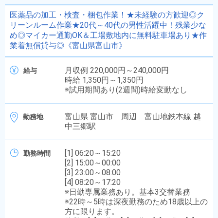
医薬品の加工・検査・梱包作業！★未経験の方歓迎◎ク
リーンルーム作業★20代～40代の男性活躍中！残業少な
め◎マイカー通勤OK＆工場敷地内に無料駐車場あり★作
業着無償貸与◎《富山県富山市》
月収例 220,000円～240,000円
給与
時給 1,350円～1,350円
※試用期間あり(2週間)時給変動なし
富山県 富山市 周辺 富山地鉄本線 越
勤務地
中三郷駅
[1] 06:20～15:20
勤務時間
[2] 15:00～00:00
[3] 23:00～08:00
[4] 08:20～17:20
※日勤専属業務あり。基本3交替業務
※22時～5時は深夜勤務のため18歳以上の
方に限ります。