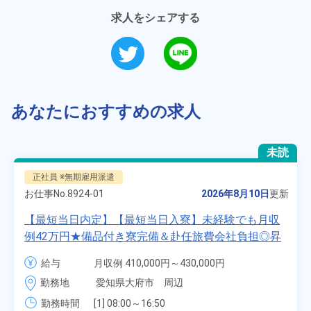
求人をシェアする
あなたにおすすめの求人
未読
正社員 ※無期雇用派遣
お仕事No.
8924-01
2026年8月10日
更新
【最短当日内定】【最短当日入寮】未経験でも月収
例42万円★備品付き寮完備＆赴任旅費会社負担◎昇
給・業績賞与あり！組立や塗装など自動車製造の各
給与
月収例 410,000円～430,000円

種作業！《愛知県大府市》
月給 277,000円～277,000円
勤務地
愛知県大府市　周辺
勤務時間
[1] 08:00～16:50
