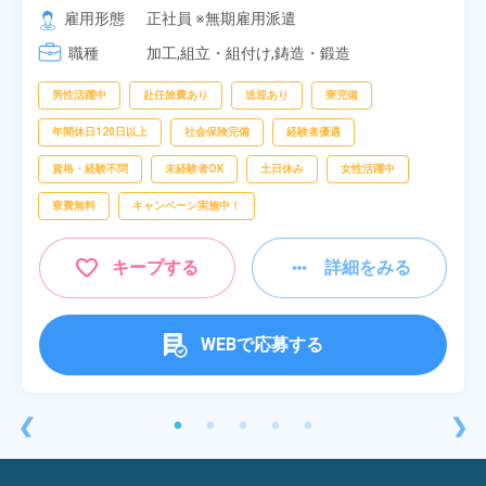
[2] 06:25～15:10

雇用形態
正社員 ※無期雇用派遣
[3] 17:05～01:50
職種
加工,組立・組付け,鋳造・鍛造
男性活躍中
赴任旅費あり
送迎あり
寮完備
年間休日120日以上
社会保険完備
経験者優遇
資格・経験不問
未経験者OK
土日休み
女性活躍中
寮費無料
キャンペーン実施中！
キープする
詳細をみる
WEBで応募する
❮
❯