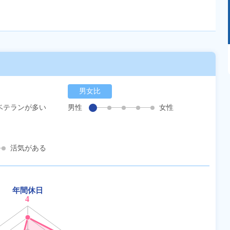
あるモノに魅了され続け気がつけばマニア
に！？ディープな世界にあなたもきっとハマる
はず！
男女比
ベテランが多い
男性
女性
活気がある