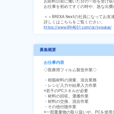
お給料日前に働いた分の一部を受け取
お仕事を初めてすぐの時や、急な出費の
＜＜BREXA Nextの社員になってお
https://www.894651.com/qr/syoukai/
募集概要
お仕事内容
◇医療用フィルム製造作業◇

・樹脂材料の測量、混合業務

・レシピ入力や結果入力作業

※若干のPCスキルが必要

・材料の回収、運搬作業

・材料の交換、混合作業

・その他付随作業

※一部重量物の取り扱いや、PCを使用