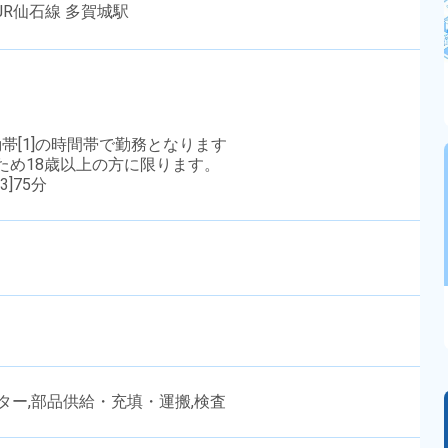
JR仙石線 多賀城駅
勤帯[1]の時間帯で勤務となります
のため18歳以上の方に限ります。
3]75分
ター,部品供給・充填・運搬,検査