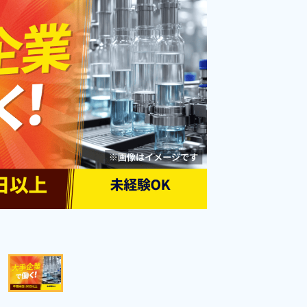
完備！《山梨県南都留郡》
勤務時間
[1] 08:20～17:30

[2] 06:00～15:10

雇用形態
派遣社員
[3] 14:50～00:00
職種
組立・組付け,検査
未経験者OK
女性活躍中
経験者優遇
社会保険完備
資格・経験不問
土日休み
寮完備
赴任旅費あり
キャンペーン実施中！
寮費無料
男性活躍中
キープする
詳細をみる
WEBで応募する