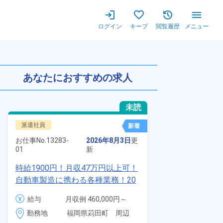
ログイン
キープ
閲覧履歴
メニュー
ーンルームでの作業！研修期間が
あなたにおすすめの求人
未読
派遣社員
正社員 ※無期
新着
お仕事No.
7011
お仕事No.
13283-
2026年8月3日
更
01
01
新
自動車の溶接
時給1900円！月収47万円以上可！
査業務！月収
自動車製造に携わる各種業務！20
付きワンルー
代～40代の男女活躍中★ワンルー
給与
給与
月収例 460,000円～
会社負担★人
ム寮無料！マイカー通勤OK！無料
480,000円

勤務地
＆業績賞与あ
勤務地
福岡県苅田町　周辺
駐車場あり！赴任旅費会社負担！
時給 1,900円～1,900円