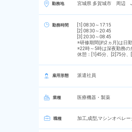
宮城県 多賀城市 周辺 
勤務地
[1] 08:30～17:15
勤務時間
[2] 08:30～20:45
[3] 20:30～08:45
※研修期間(約2ヵ月)は日
※22時～5時は深夜勤務
休憩：[1]45分、[2]75分、[
派遣社員
雇用形態
医療機器・製薬
業種
加工,成型,マシンオペレー
職種