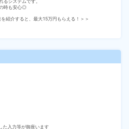
れるシステムです。

時も安心◎

友達を紹介すると、最大15万円もらえる！＞＞

した入力等が御座います
