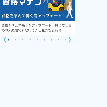
資格を学んで働くをアップデート！役に立つ資
知っておきたい「
格や未経験でも取得できる免許など紹介
する疑問や不安を
❮
❯