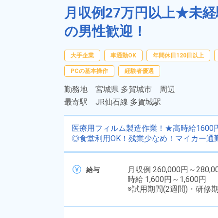
月収例27万円以上★未経
の男性歓迎！
大手企業
車通勤OK
年間休日120日以上
PCの基本操作
経験者優遇
勤務地
宮城県 多賀城市 周辺
最寄駅
JR仙石線 多賀城駅
医療用フィルム製造作業！★高時給160
◎食堂利用OK！残業少なめ！マイカー通
月収例 260,000円～280,0
給与
時給 1,600円～1,600円
※試用期間(2週間)・研修