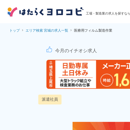
工場・製造業の求人を探すな
トップ
エリア検索 宮城の求人一覧
医療用フィルム製造作業
医療用フィルム製造作
今月のイチオシ求人
派遣社員