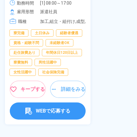
可！無料駐車
勤務時間
社員食堂あり！日払いあり！土日
勤務時間
[1] 08:00～17:00

の応募OK★
[2] 20:00～05:00

雇用形態
休み！特別賞与90万円支給！《福
雇用形態
派遣社員
[3] 06:30～15:00

岡県京都郡苅田町》
職種
職種
[4] 14:30～23:00

加工,組立・組付け,成型,
[5] 22:30～07:00
板金・塗装,溶接,マシン
寮完備
経
寮完備
土日休み
経験者優遇
オペレーター,部品供
給・充填・運搬,検査,物
資格・経験不問
資格・経験不問
未経験者OK
流・配送
赴任旅費あり
赴任旅費あり
年間休日120日以上
男性活躍中
寮費無料
男性活躍中
社会保険完備
女性活躍中
社会保険完備
キャンペーン実
キープする
詳細をみる
キープ
WEBで応募する