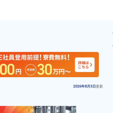
ら
業！★高時給1600円★クリ
未読
派遣社員
おすすめ
お仕事No.
13226-
2026年8月3日
更
02
新
医療機器装置の製造作業！月収例
2026年8月3日
更新
33万円以上可★備品付きワンルー
ム寮完備！赴任旅費会社負担あ
給与
月収例 320,000円～
り！日払いOK！正社員登用制度あ
340,000円

勤務地
山梨県鳴沢村　周辺
り！マイカー通勤OK！無料駐車場
時給 1,600円～1,600円