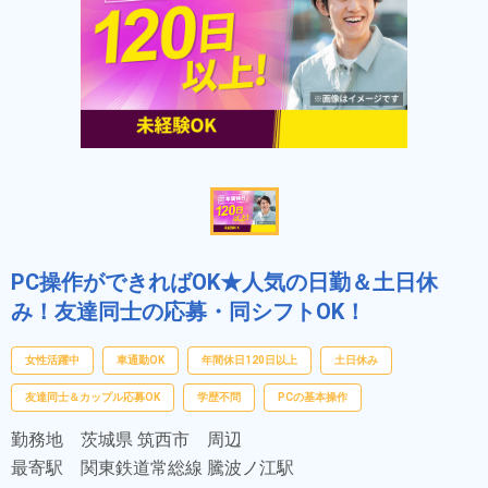
PC操作ができればOK★人気の日勤＆土日休
み！友達同士の応募・同シフトOK！
女性活躍中
車通勤OK
年間休日120日以上
土日休み
友達同士＆カップル応募OK
学歴不問
PCの基本操作
勤務地
茨城県 筑西市 周辺
最寄駅
関東鉄道常総線 騰波ノ江駅