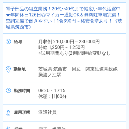
電子部品の組立業務！20代~40代まで幅広い年代活躍中
★年間休日126日◎マイカー通勤OK＆無料駐車場完備！
空調完備で働きやすい！1食390円～格安食堂あり！《茨
城県筑西市》
月収例 210,000円～230,000円
給与
時給 1,250円～1,250円
※試用期間あり(2週間)時給変動なし
茨城県 筑西市 周辺 関東鉄道常総線
勤務地
騰波ノ江駅
08:30～17:15
勤務時間
休憩：[1]60分
派遣社員
雇用形態