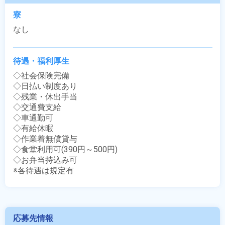
寮
なし
待遇・福利厚生
◇社会保険完備

◇日払い制度あり

◇残業・休出手当

◇交通費支給

◇車通勤可

◇有給休暇

◇作業着無償貸与

◇食堂利用可(390円～500円)

◇お弁当持込み可

※各待遇は規定有
応募先情報