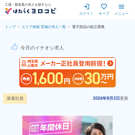
工場・製造業の求人を探すなら
ログイン
キープ
メニュー
トップ
エリア検索 茨城の求人一覧
電子部品の組立業務
電子部品の組立業務！20代~
今月のイチオシ求人
派遣社員
2026年8月3日
更新