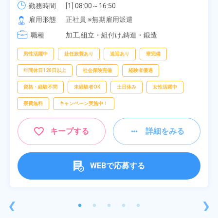
勤務時間
[1] 08:00～16:50

[2] 06:25～15:10

雇用形態
正社員 ※無期雇用派遣
[3] 17:05～01:50
職種
加工,組立・組付け,鋳造・鍛造
男性活躍中
赴任旅費あり
送迎あり
寮完備
年間休日120日以上
社会保険完備
経験者優遇
資格・経験不問
未経験者OK
土日休み
女性活躍中
寮費無料
キャンペーン実施中！
キープする
詳細をみる
WEBで応募する
❮
❯