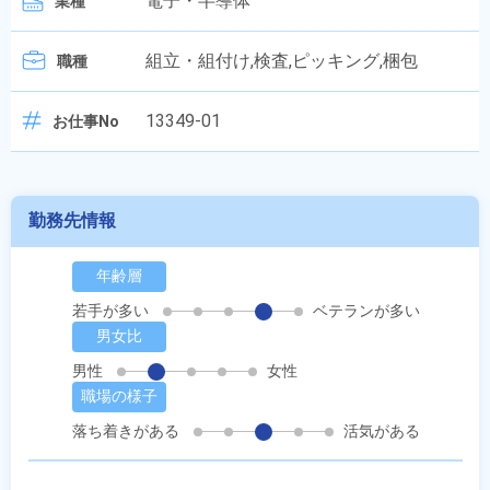
電子・半導体
業種
組立・組付け,検査,ピッキング,梱包
職種
13349-01
お仕事No
勤務先情報
年齢層
若手が多い
ベテランが多い
男女比
男性
女性
職場の様子
落ち着きがある
活気がある