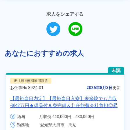
求人をシェアする
あなたにおすすめの求人
未読
正社員 ※無期雇用派遣
お仕事No.
8924-01
2026年8月3日
更新
【最短当日内定】【最短当日入寮】未経験でも月収
例42万円★備品付き寮完備＆赴任旅費会社負担◎昇
給・業績賞与あり！組立や塗装など自動車製造の各
給与
月収例 410,000円～430,000円

種作業！《愛知県大府市》
月給 277,000円～277,000円
勤務地
愛知県大府市　周辺