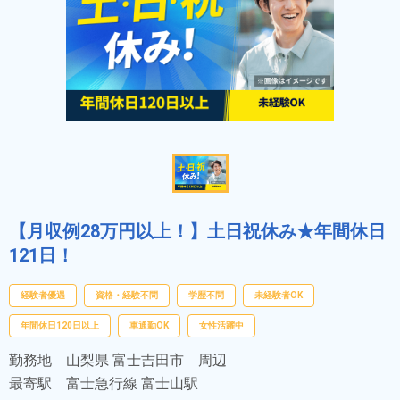
【月収例28万円以上！】土日祝休み★年間休日
121日！
経験者優遇
資格・経験不問
学歴不問
未経験者OK
年間休日120日以上
車通勤OK
女性活躍中
勤務地
山梨県 富士吉田市 周辺
最寄駅
富士急行線 富士山駅