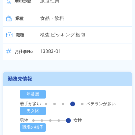
派遣社員
雇用形態
食品・飲料
業種
検査,ピッキング,梱包
職種
13383-01
お仕事No
勤務先情報
年齢層
若手が多い
ベテランが多い
男女比
男性
女性
職場の様子