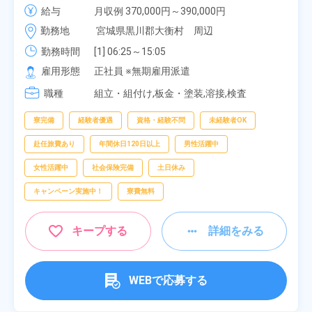
社負担★人気の土日休み！昇給＆業績賞与あり！
給与
月収例 370,000円～390,000円

車・バイク通勤可！無料駐車場あり！カップルでの
時給 1,700円～1,700円
勤務地
宮城県黒川郡大衡村　周辺
応募OK★《宮城県大衡村》
勤務時間
[1] 06:25～15:05

[2] 16:00～00:40

雇用形態
正社員 ※無期雇用派遣
[3] 16:30～01:10

職種
[4] 08:00～16:40

組立・組付け,板金・塗装,溶接,検査
[5] 20:00～04:40
寮完備
経験者優遇
資格・経験不問
未経験者OK
赴任旅費あり
年間休日120日以上
男性活躍中
女性活躍中
社会保険完備
土日休み
キャンペーン実施中！
寮費無料
キープする
詳細をみる
WEBで応募する