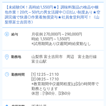
【未経験OK！高時給1,550円★】調味料製品の検品や梱
包作業！20代～50代の男女活躍中◎日払い制度あり★空
調完備で快適◎作業着無償貸与★社員食堂利用可！《山
梨県富士吉田市》
月収例 270,000円～290,000円
給与
時給 1,550円～1,550円
※試用期間あり(2週間)時給変動なし
山梨県 富士吉田市 周辺 富士急行線
勤務地
富士山駅
[1] 12:25～21:10
勤務時間
[2] 08:25～17:10
※教育期間中(2週間程度)は[2]の時間帯で
勤務となります
休憩：[1]60分、[2]60分