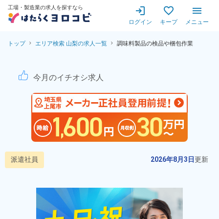
工場・製造業の求人を探すなら
ログイン
キープ
メニュー
トップ
エリア検索 山梨の求人一覧
調味料製品の検品や梱包作業
【未経験OK！高時給1,55
今月のイチオシ求人
派遣社員
2026年8月3日
更新