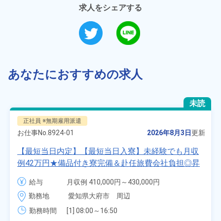
求人をシェアする
あなたにおすすめの求人
未読
正社員 ※無期雇用派遣
お仕事No.
8924-01
2026年8月3日
更新
【最短当日内定】【最短当日入寮】未経験でも月収
例42万円★備品付き寮完備＆赴任旅費会社負担◎昇
給・業績賞与あり！組立や塗装など自動車製造の各
給与
月収例 410,000円～430,000円

種作業！《愛知県大府市》
月給 277,000円～277,000円
勤務地
愛知県大府市　周辺
勤務時間
[1] 08:00～16:50

[2] 06:25～15:10
