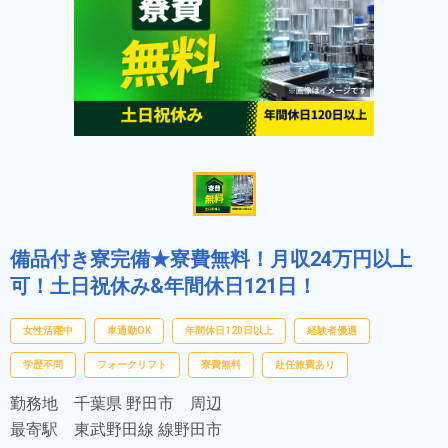
備品付き寮完備★寮費無料！月収24万円以上
可！土日祝休み&年間休日121日！
女性活躍中
車通勤OK
年間休日120日以上
経験者優遇
学歴不問
フォークリフト
寮費無料
赴任旅費あり
勤務地
千葉県 野田市 周辺
最寄駅
東武野田線 線野田市