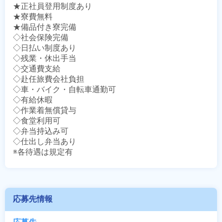
★正社員登用制度あり

★寮費無料

★備品付き寮完備

◇社会保険完備

◇日払い制度あり

◇残業・休出手当

◇交通費支給

◇赴任旅費会社負担

◇車・バイク・自転車通勤可

◇有給休暇

◇作業着無償貸与

◇食堂利用可

◇弁当持込み可

◇仕出し弁当あり

※各待遇は規定有
応募先情報