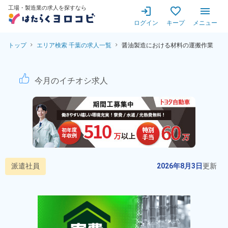
工場・製造業の求人を探すなら
ログイン
キープ
メニュー
トップ
エリア検索 千葉の求人一覧
醤油製造における材料の運搬作業
醤油製造における材料の運搬
今月のイチオシ求人
派遣社員
2026年8月3日
更新