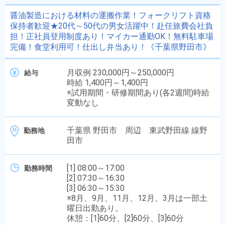
醤油製造における材料の運搬作業！フォークリフト資格
保持者歓迎★20代～50代の男女活躍中！赴任旅費会社負
担！正社員登用制度あり！マイカー通勤OK！無料駐車場
完備！食堂利用可！仕出し弁当あり！《千葉県野田市》
月収例 230,000円～250,000円
給与
時給 1,400円～1,400円
※試用期間・研修期間あり(各2週間)時給
変動なし
千葉県 野田市 周辺 東武野田線 線野
勤務地
田市
[1] 08:00～17:00
勤務時間
[2] 07:30～16:30
[3] 06:30～15:30
※8月、9月、11月、12月、3月は一部土
曜日出勤あり。
休憩：[1]60分、[2]60分、[3]60分