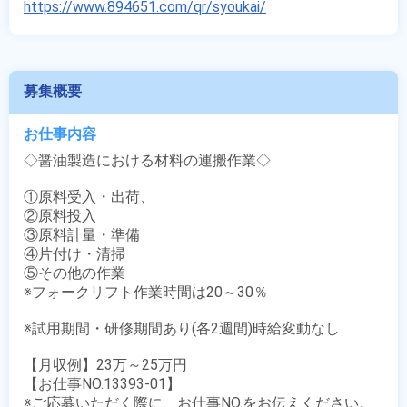
https://www.894651.com/qr/syoukai/
募集概要
お仕事内容
◇醤油製造における材料の運搬作業◇

①原料受入・出荷、

②原料投入

③原料計量・準備

④片付け・清掃

⑤その他の作業 

※フォークリフト作業時間は20～30％

※試用期間・研修期間あり(各2週間)時給変動なし

【月収例】23万～25万円

【お仕事NO.13393-01】

※ご応募いただく際に、お仕事NO.をお伝えください。
