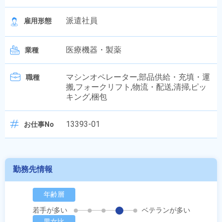
派遣社員
雇用形態
医療機器・製薬
業種
マシンオペレーター,部品供給・充填・運
職種
搬,フォークリフト,物流・配送,清掃,ピッ
キング,梱包
13393-01
お仕事No
勤務先情報
年齢層
若手が多い
ベテランが多い
男女比