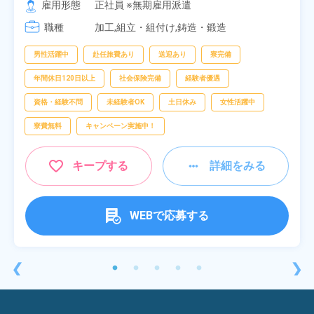
雇用形態
正社員 ※無期雇用派遣
[3] 17:05～01:50
職種
加工,組立・組付け,鋳造・鍛造
男性活躍中
赴任旅費あり
送迎あり
寮完備
年間休日120日以上
社会保険完備
経験者優遇
資格・経験不問
未経験者OK
土日休み
女性活躍中
寮費無料
キャンペーン実施中！
キープする
詳細をみる
WEBで応募する
❮
❯