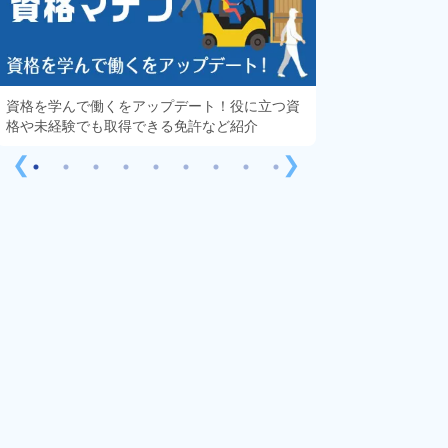
資格を学んで働くをアップデート！役に立つ資
知っておきたい「
格や未経験でも取得できる免許など紹介
する疑問や不安を
❮
❯