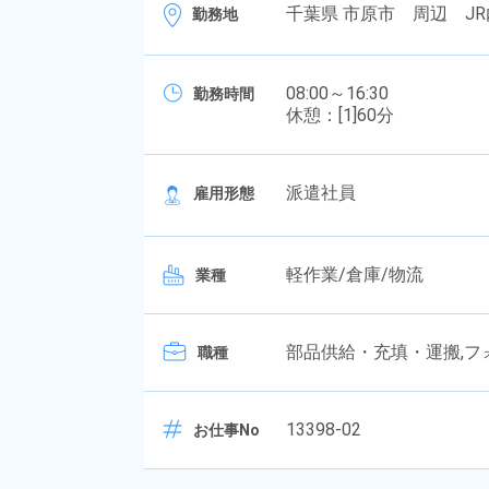
千葉県 市原市 周辺 JR
勤務地
08:00～16:30
勤務時間
休憩：[1]60分
派遣社員
雇用形態
軽作業/倉庫/物流
業種
部品供給・充填・運搬,フ
職種
13398-02
お仕事No