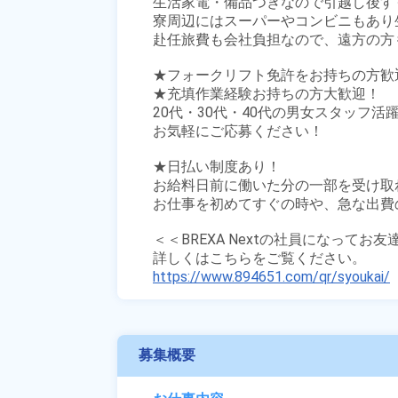
生活家電・備品つきなので引越し後す
寮周辺にはスーパーやコンビニもあり生
赴任旅費も会社負担なので、遠方の方も
★フォークリフト免許をお持ちの方歓迎
★充填作業経験お持ちの方大歓迎！

20代・30代・40代の男女スタッフ活躍
お気軽にご応募ください！

★日払い制度あり！

お給料日前に働いた分の一部を受け取
お仕事を初めてすぐの時や、急な出費の
＜＜BREXA Nextの社員になってお
https://www.894651.com/qr/syoukai/
募集概要