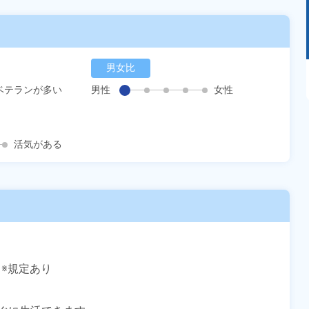
男女比
あるモノに魅了され続け気がつけばマニア
に！？ディープな世界にあなたもきっとハマる
ベテランが多い
男性
女性
はず！
活気がある
※規定あり
