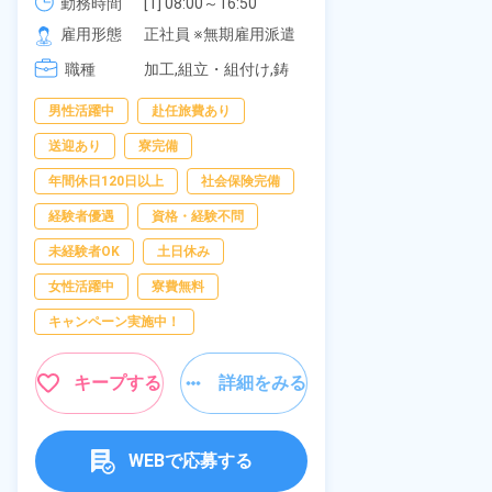
《愛知県大府市》
勤務時間
[1] 08:00～16:50

277,000円
社員食堂あり
勤務時間
[2] 06:25～15:10

雇用形態
正社員 ※無期雇用派遣
休み！特別賞
雇用形態
[3] 17:05～01:50
岡県京都郡苅
職種
加工,組立・組付け,鋳
職種
造・鍛造
男性活躍中
赴任旅費あり
寮完備
土
送迎あり
寮完備
資格・経験不問
年間休日120日以上
社会保険完備
赴任旅費あり
経験者優遇
資格・経験不問
寮費無料
未経験者OK
土日休み
女性活躍中
女性活躍中
寮費無料
キープ
キャンペーン実施中！
キープする
詳細をみる
WEBで応募する