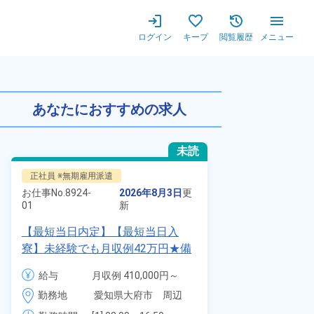
ログイン
キープ
閲覧履歴
メニュー
可！備品付きワンルーム寮完備★
あなたにおすすめの求人
未読
正社員 ※無期雇用派遣
派遣社員
お仕事No.
8924-
2026年8月3日
更
お仕事No.
1328
01
新
01
【最短当日内定】【最短当日入
時給1900円
寮】未経験でも月収例42万円★備
自動車製造に
品付き寮完備＆赴任旅費会社負担
代～40代の
給与
月収例 410,000円～
給与
◎昇給・業績賞与あり！組立や塗
ム寮無料！マ
430,000円

勤務地
愛知県大府市　周辺
装など自動車製造の各種作業！
勤務地
駐車場あり！
月給 277,000円～