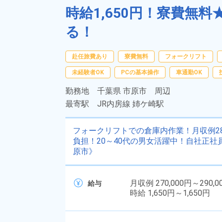
時給1,650円！寮費無
る！
赴任旅費あり
寮費無料
フォークリフト
未経験者OK
PCの基本操作
車通勤OK
勤務地
千葉県 市原市 周辺
最寄駅
JR内房線 姉ケ崎駅
フォークリフトでの倉庫内作業！月収例2
負担！20～40代の男女活躍中！自社正
原市》
月収例 270,000円～290,0
給与
時給 1,650円～1,650円