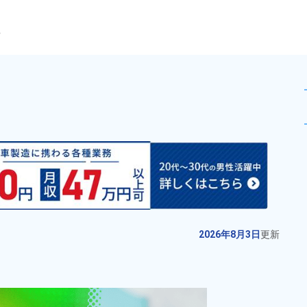
ら
庫内作業！月収例28万円以上
未読
派遣社員
新着
お仕事No.
10493-
2026年8月3日
更
01
新
半導体製造装置の製造スタッフ募
2026年8月3日
更新
集！未経験OK！人気の土日休み！
20代～40代の男性活躍中☆寮費補
給与
月収例 240,000円～
助あり◎日払いOK！《宮城県仙台
260,000円

勤務地
宮城県仙台市泉区 周辺
市泉区》
時給 1,300円～1,300円