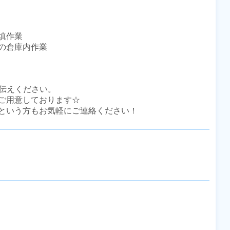
作業

倉庫内作業

伝えください。

ご用意しております☆

という方もお気軽にご連絡ください！