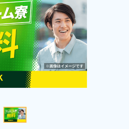
勤務時間
[1] 08:30～17:30

[2] 20:30～05:30

雇用形態
派遣社員
[3] 07:00～16:00

職種
[4] 14:00～23:00

加工,成型,マシンオペレ
[5] 17:00～02:00
ーター,検査,洗浄
男性活躍中
年間休日120日以上
社会保険完備
経験者優遇
資格・経験不問
未経験者OK
土日休み
キャンペーン実施中！
寮完備
キープする
詳細をみる
WEBで応募する