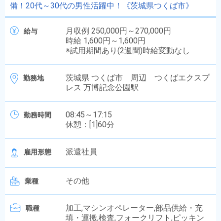
備！20代～30代の男性活躍中！《茨城県つくば市》
月収例 250,000円～270,000円
給与
時給 1,600円～1,600円
※試用期間あり(2週間)時給変動なし
茨城県 つくば市 周辺 つくばエクスプ
勤務地
レス 万博記念公園駅
08:45～17:15
勤務時間
休憩：[1]60分
派遣社員
雇用形態
その他
業種
加工,マシンオペレーター,部品供給・充
職種
填・運搬,検査,フォークリフト,ピッキン