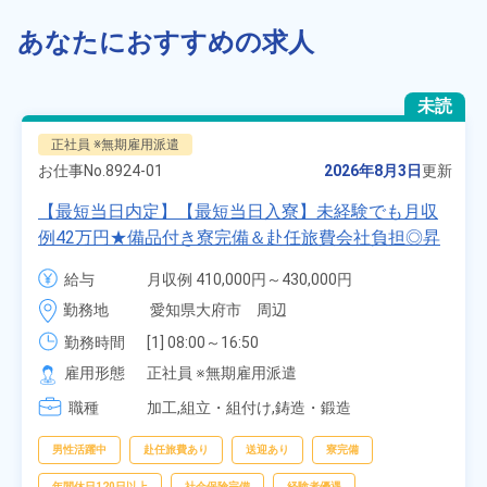
あなたにおすすめの求人
未読
正社員 ※無期雇用派遣
お仕事No.
8924-01
2026年8月3日
更新
【最短当日内定】【最短当日入寮】未経験でも月収
例42万円★備品付き寮完備＆赴任旅費会社負担◎昇
給・業績賞与あり！組立や塗装など自動車製造の各
給与
月収例 410,000円～430,000円

種作業！《愛知県大府市》
月給 277,000円～277,000円
勤務地
愛知県大府市　周辺
勤務時間
[1] 08:00～16:50

[2] 06:25～15:10

雇用形態
正社員 ※無期雇用派遣
[3] 17:05～01:50
職種
加工,組立・組付け,鋳造・鍛造
男性活躍中
赴任旅費あり
送迎あり
寮完備
年間休日120日以上
社会保険完備
経験者優遇