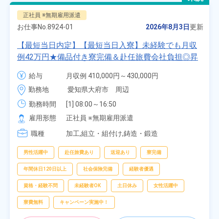
正社員 ※無期雇用派遣
お仕事No.
8924-01
2026年8月3日
更新
【最短当日内定】【最短当日入寮】未経験でも月収
例42万円★備品付き寮完備＆赴任旅費会社負担◎昇
給・業績賞与あり！組立や塗装など自動車製造の各
給与
月収例 410,000円～430,000円

種作業！《愛知県大府市》
月給 277,000円～277,000円
勤務地
愛知県大府市　周辺
勤務時間
[1] 08:00～16:50

[2] 06:25～15:10

雇用形態
正社員 ※無期雇用派遣
[3] 17:05～01:50
職種
加工,組立・組付け,鋳造・鍛造
男性活躍中
赴任旅費あり
送迎あり
寮完備
年間休日120日以上
社会保険完備
経験者優遇
資格・経験不問
未経験者OK
土日休み
女性活躍中
寮費無料
キャンペーン実施中！