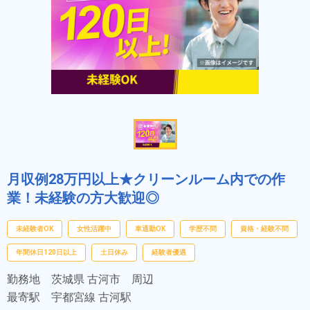
月収例28万円以上★クリーンルーム内での作
業！未経験の方大歓迎◎
未経験者OK
女性活躍中
車通勤OK
学歴不問
資格・経験不問
年間休日120日以上
土日休み
経験者優遇
勤務地
茨城県 古河市 周辺
最寄駅
宇都宮線 古河駅