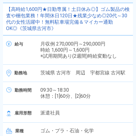
【高時給1,600円★日勤専属！土日休み◎】ゴム製品の検
査や梱包業務！年間休日120日★残業少なめ◎20代～30
代の女性活躍中！無料駐車場完備＆マイカー通勤
OK◎《茨城県古河市》
月収例 270,000円～290,000円
給与
時給 1,600円～1,600円
※試用期間あり(2週間)時給変動なし
茨城県 古河市 周辺 宇都宮線 古河駅
勤務地
09:30～18:30
勤務時間
休憩：[1]60分、[2]60分
派遣社員
雇用形態
ゴム・プラ・石油・化学
業種