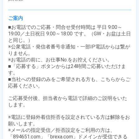
ご案内
■お電話でのご応募・問合せ受付時間は 平日 9:00～
19:00／土日祝日 9:00～18:00 です。（GW・お盆は土日
と同じ。）

※公衆電話・発信者番号非通知・一部IP電話からは繋が
りません。

※お電話の前に、お仕事No.をお控えください。

■「応募する」ボタンからは24時間ご応募いただけま
す。

■当社への登録のみをご希望される方も、こちらからご
応募ください。

ご応募受付後、担当者から電話で詳細のご説明をいた
します。

※電話に登録外着信拒否を設定されている方は解除をお
願いします。

※メールの指定受信／拒否設定をご利用の方は、
「894651.com」「brexa.com」ドメインが受信できる