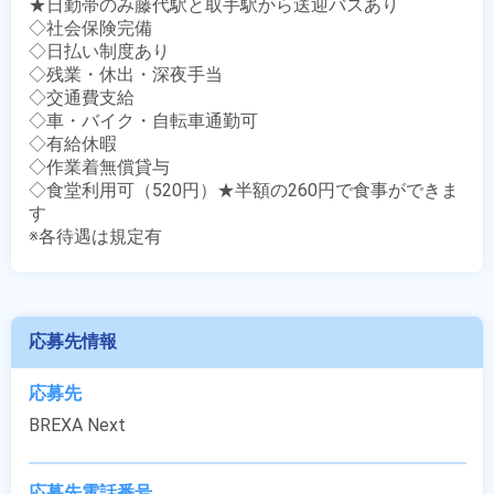
★日勤帯のみ藤代駅と取手駅から送迎バスあり

◇社会保険完備

◇日払い制度あり

◇残業・休出・深夜手当

◇交通費支給

◇車・バイク・自転車通勤可

◇有給休暇

◇作業着無償貸与

◇食堂利用可（520円）★半額の260円で食事ができま
す

※各待遇は規定有
応募先情報
応募先
BREXA Next
応募先電話番号