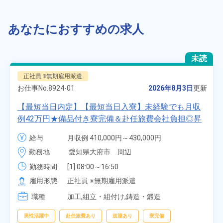
あなたにおすすめの求人
未読
正社員 ※無期雇用派遣
お仕事No.
8924-01
2026年8月3日
更新
【最短当日内定】【最短当日入寮】未経験でも月収
例42万円★備品付き寮完備＆赴任旅費会社負担◎昇
給・業績賞与あり！組立や塗装など自動車製造の各
給与
月収例 410,000円～430,000円

種作業！《愛知県大府市》
月給 277,000円～277,000円
勤務地
愛知県大府市　周辺
勤務時間
[1] 08:00～16:50

[2] 06:25～15:10

雇用形態
正社員 ※無期雇用派遣
[3] 17:05～01:50
職種
加工,組立・組付け,鋳造・鍛造
男性活躍中
赴任旅費あり
送迎あり
寮完備