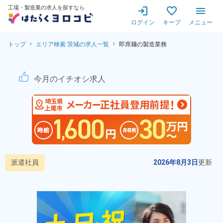
工場・製造業の求人を探すなら
ログイン
キープ
メニュー
トップ
エリア検索 茨城の求人一覧
即席麺の製造業務
【未経験OK！土日祝休み★日
今月のイチオシ求人
派遣社員
2026年8月3日
更新