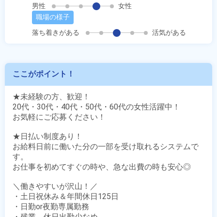
男性
女性
職場の様子
落ち着きがある
活気がある
ここがポイント！
★未経験の方、歓迎！

20代・30代・40代・50代・60代の女性活躍中！

お気軽にご応募ください！

★日払い制度あり！

お給料日前に働いた分の一部を受け取れるシステムで
す。

お仕事を初めてすぐの時や、急な出費の時も安心◎

＼働きやすいが沢山！／

・土日祝休み＆年間休日125日

・日勤or夜勤専属勤務

・残業、休日出勤少なめ
