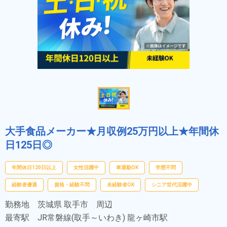
大手食品メーカー★月収例25万円以上★年間休
日125日◎
年間休日120日以上
女性活躍中
車通勤OK
学歴不問
経験者優遇
資格・経験不問
未経験者OK
シニア世代活躍中
勤務地
茨城県 取手市 周辺
最寄駅
JR常磐線(取手～いわき) 龍ヶ崎市駅