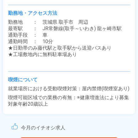
勤務地・アクセス方法
勤務地　　：　茨城県 取手市　周辺

最寄駅　　：　JR常磐線(取手～いわき) 龍ヶ崎市駅

通勤手段　：　車

通勤時間　：　10分

★日勤帯のみ藤代駅と取手駅から送迎バスあり

★工場敷地内に無料駐車場あり

喫煙について
就業場所における受動喫煙対策：屋内禁煙(喫煙室あり)
喫煙可能区域での業務の有無：※健康増進法により募集
対象年齢20歳以上
今月のイチオシ求人