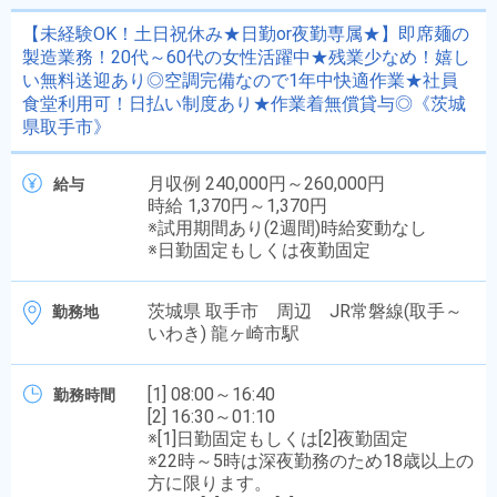
【未経験OK！土日祝休み★日勤or夜勤専属★】即席麺の
製造業務！20代～60代の女性活躍中★残業少なめ！嬉し
い無料送迎あり◎空調完備なので1年中快適作業★社員
食堂利用可！日払い制度あり★作業着無償貸与◎《茨城
県取手市》
月収例 240,000円～260,000円
給与
時給 1,370円～1,370円
※試用期間あり(2週間)時給変動なし
※日勤固定もしくは夜勤固定
茨城県 取手市 周辺 JR常磐線(取手～
勤務地
いわき) 龍ヶ崎市駅
[1] 08:00～16:40
勤務時間
[2] 16:30～01:10
※[1]日勤固定もしくは[2]夜勤固定
※22時～5時は深夜勤務のため18歳以上の
方に限ります。