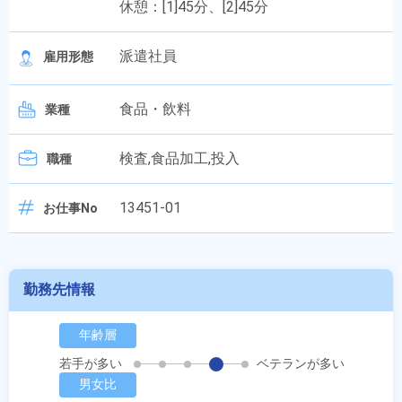
休憩：[1]45分、[2]45分
派遣社員
雇用形態
食品・飲料
業種
検査,食品加工,投入
職種
13451-01
お仕事No
勤務先情報
年齢層
若手が多い
ベテランが多い
男女比