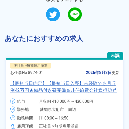
あなたにおすすめの求人
未読
正社員 ※無期雇用派遣
お仕事No.
8924-01
2026年8月3日
更新
【最短当日内定】【最短当日入寮】未経験でも月収
例42万円★備品付き寮完備＆赴任旅費会社負担◎昇
給・業績賞与あり！組立や塗装など自動車製造の各
給与
月収例 410,000円～430,000円

種作業！《愛知県大府市》
月給 277,000円～277,000円
勤務地
愛知県大府市　周辺
勤務時間
[1] 08:00～16:50

[2] 06:25～15:10

雇用形態
正社員 ※無期雇用派遣