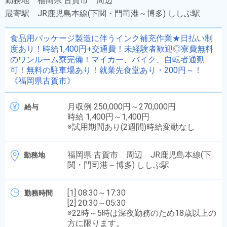
勤務地
福岡県 古賀市 周辺
最寄駅
JR鹿児島本線(下関・門司港～博多) ししぶ駅
食品用パッケージ製造に伴うインク補充作業★日払い制
度あり！時給1,400円+交通費！未経験者歓迎◎寮費無料
のワンルーム寮完備！マイカー、バイク、自転者通勤
可！無料の駐車場あり！就業先食堂あり・200円～！
《福岡県古賀市》
月収例 250,000円～270,000円
給与
時給 1,400円～1,400円
※試用期間あり(2週間)時給変動なし
福岡県 古賀市 周辺 JR鹿児島本線(下
勤務地
関・門司港～博多) ししぶ駅
[1] 08:30～17:30
勤務時間
[2] 20:30～05:30
※22時～5時は深夜勤務のため18歳以上の
方に限ります。