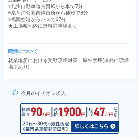
※九州自動車道古賀ICから車で7分

※糸ケ浦公園前停留所から徒歩で8分

※福岡空港からバスで67分

★工場敷地内に無料駐車場あり

喫煙について
就業場所における受動喫煙対策：屋外禁煙(屋外に喫煙
場所あり)
今月のイチオシ求人