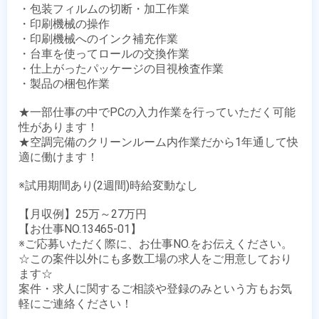
・包装フィルムの切断・加工作業

・印刷機械の操作

・印刷機械へのインク補充作業

・台車を使ってロールの交換作業

・仕上がったパッケージの目視検査作業

・製品の梱包作業

★一部仕事の中でPCの入力作業を行っていただく可能
性があります！

★空調完備のクリーンルーム内作業だから1年通して快
適に働けます！

※試用期間あり(2週間)時給変動なし

【月収例】25万～27万円

【お仕事NO.13465-01】

※ご応募いただく際に、お仕事NO.をお伝えください。

☆この案件以外にも多数工場の求人をご用意しており
ます☆

案件・求人に関するご相談や登録のみという方もお気
軽にご連絡ください！