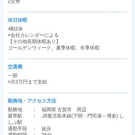
2交替
休日休暇
4勤2休

※会社カレンダーによる

【その他長期休暇あり】

ゴールデンウィーク、夏季休暇、冬季休暇
交通費
一部

※月3万円まで支給
勤務地・アクセス方法
勤務地　　：　福岡県 古賀市　周辺

最寄駅　　：　JR鹿児島本線(下関・門司港～博多) し
しぶ駅

通勤手段　：　徒歩

通勤時間　：　26分
