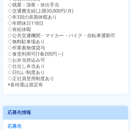
◇残業・深夜・休出手当

◇交通費支給(上限30,000円/月)

◇年3回の長期休暇あり

◇年間休日118日

◇有給休暇

◇公共交通機関・マイカー・バイク・自転車通勤可

◇無料駐車場あり

◇作業着無償貸与

◇食堂利用可(1食200円～)

◇お弁当持込み可

◇仕出し弁当あり

◇日払い制度あり

◇正社員登用制度あり

※各待遇は規定有
応募先情報
応募先