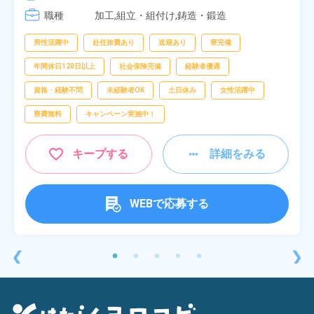
[3] 17:05～01:50
職種
加工,組立・組付け,鋳造・鍛造
男性活躍中
赴任旅費あり
送迎あり
寮完備
年間休日120日以上
社会保険完備
経験者優遇
資格・経験不問
未経験者OK
土日休み
女性活躍中
寮費無料
キャンペーン実施中！
キープする
詳細をみる
WEBで応募する
❮
❯