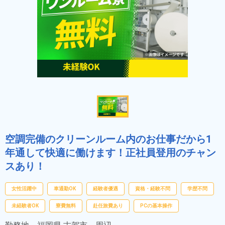
空調完備のクリーンルーム内のお仕事だから1
年通して快適に働けます！正社員登用のチャン
スあり！
女性活躍中
車通勤OK
経験者優遇
資格・経験不問
学歴不問
未経験者OK
寮費無料
赴任旅費あり
PCの基本操作