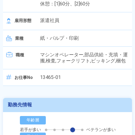
休憩：[1]60分、[2]60分
派遣社員
雇用形態
紙・パルプ・印刷
業種
マシンオペレーター,部品供給・充填・運
職種
搬,検査,フォークリフト,ピッキング,梱包
13465-01
お仕事No
勤務先情報
年齢層
若手が多い
ベテランが多い