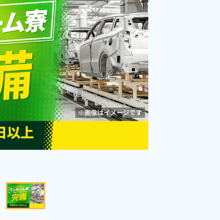
勤務時間
08:00～17:00
雇用形態
派遣社員
職種
加工,組立・組付け,板
金・塗装,溶接,フォーク
男性活躍中
年間休日120日以上
リフト,クレーン・玉掛
け
社会保険完備
土日祝休み
寮完備
赴任旅費あり
寮費無料
送迎あり
経験者優遇
キープする
詳細をみる
WEBで応募する