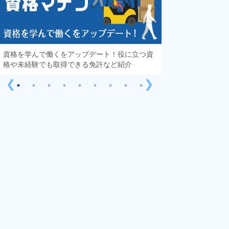
資格を学んで働くをアップデート！役に立つ資
知っておきたい「
格や未経験でも取得できる免許など紹介
する疑問や不安を
❮
❯