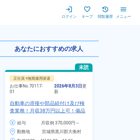
ログイン
キープ
閲覧履歴
メニュー
の梱包やピッキング業務！ワンル
あなたにおすすめの求人
未読
正社員 ※無期雇用派遣
派遣社員
お仕事No.
70117-
2026年8月3日
更
お仕事No.
1328
01
新
01
自動車の溶接や部品組付け及び検
時給1900円
査業務！月収38万円以上可！備品
自動車製造に
付きワンルーム寮完備！赴任旅費
代～40代の
給与
月収例 370,000円～
給与
会社負担★人気の土日休み！昇給
ム寮無料！マ
390,000円

勤務地
宮城県黒川郡大衡村　
＆業績賞与あり！車・バイク通勤
勤務地
駐車場あり！
時給 1,700円～1,700円
周辺