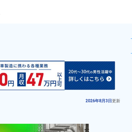
ら
しい日勤固定勤務！】梱包容器
未読
派遣社員
お仕事No.
12364-
2026年8月3日
更
02
新
特殊車両の製造！溶接経験が活か
2026年8月3日
更新
せる★嬉しい日勤＆土日祝休みで
プライベート充実★赴任旅費会社
給与
月収例 340,000円～
負担！無料送迎ありで通勤ラクラ
360,000円

勤務地
神奈川県相模原市中央
ク♪《神奈川県相模原市中央区》
時給 1,800円～1,800円
区　周辺