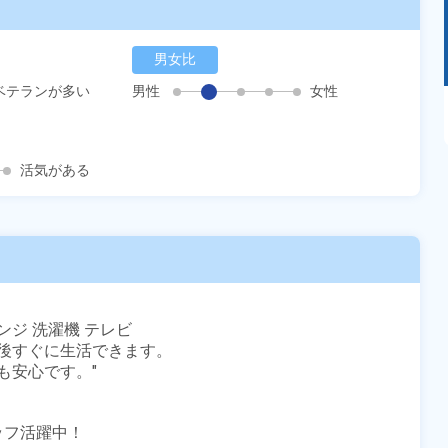
男女比
ベテランが多い
男性
女性
あるモノに魅了され続け気がつけばマニア
に！？ディープな世界にあなたもきっとハマる
はず！
活気がある
ンジ 洗濯機 テレビ

後すぐに生活できます。

安心です。"

ッフ活躍中！
