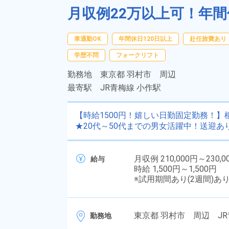
月収例22万以上可！年間
車通勤OK
年間休日120日以上
赴任旅費あり
学歴不問
フォークリフト
勤務地
東京都 羽村市 周辺
最寄駅
JR青梅線 小作駅
【時給1500円！嬉しい日勤固定勤務！
★20代～50代までの男女活躍中！送迎
月収例 210,000円～230,0
給与
時給 1,500円～1,500円
※試用期間あり(2週間)あ
東京都 羽村市 周辺 JR
勤務地