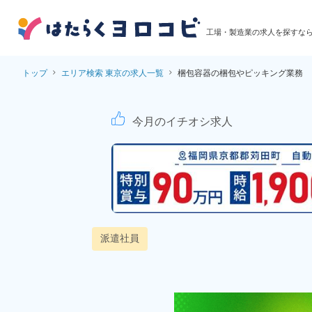
工場・製造業の求人を探すな
トップ
エリア検索 東京の求人一覧
梱包容器の梱包やピッキング業務
【時給1500円！嬉
今月のイチオシ求人
派遣社員