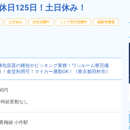
休日125日！土日休み！
土日休み
女性活躍中
シニア世代活躍中
経験者優遇
】梱包容器の梱包やピッキング業務！ワンルーム寮完備
あり！食堂利用可！マイカー通勤OK！《東京都羽村市》
00円
り時給変動なし
青梅線 小作駅