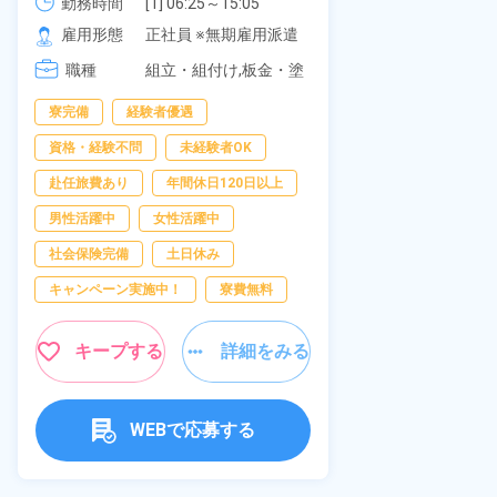
可！無料駐車場あり！カップルで
勤務時間
[1] 06:25～15:05

社員食堂あり
勤務時間
[2] 16:00～00:40

の応募OK★《宮城県大衡村》
雇用形態
正社員 ※無期雇用派遣
休み！特別賞
雇用形態
[3] 16:30～01:10

岡県京都郡苅
職種
[4] 08:00～16:40

組立・組付け,板金・塗
職種
[5] 20:00～04:40
装,溶接,検査
寮完備
経験者優遇
寮完備
土
資格・経験不問
未経験者OK
資格・経験不問
赴任旅費あり
年間休日120日以上
赴任旅費あり
男性活躍中
女性活躍中
寮費無料
社会保険完備
土日休み
女性活躍中
キャンペーン実施中！
寮費無料
キープ
キープする
詳細をみる
WEBで応募する