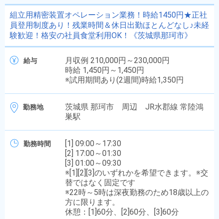
組立用精密装置オペレーション業務！時給1450円★正社
員登用制度あり！残業時間＆休日出勤ほとんどなし♪未経
験歓迎！格安の社員食堂利用OK！《茨城県那珂市》
月収例 210,000円～230,000円
給与
時給 1,450円～1,450円
※試用期間あり(2週間)時給1,350円
茨城県 那珂市 周辺 JR水郡線 常陸鴻
勤務地
巣駅
[1] 09:00～17:30
勤務時間
[2] 17:00～01:30
[3] 01:00～09:30
※[1][2][3]のいずれかを希望できます。※交
替ではなく固定です
※22時～5時は深夜勤務のため18歳以上の
方に限ります。
休憩：[1]60分、[2]60分、[3]60分