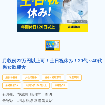
月収例22万円以上可！土日祝休み！20代～40代
男女歓迎★
経験者優遇
女性活躍中
資格・経験不問
学歴不問
未経験者OK
年間休日120日以上
車通勤OK
勤務地
茨城県 那珂市 周辺
最寄駅
JR水郡線 常陸鴻巣駅