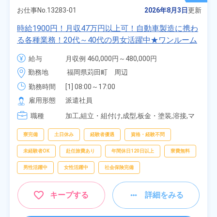
お仕事No.
13283-01
2026年8月3日
更新
時給1900円！月収47万円以上可！自動車製造に携わ
る各種業務！20代～40代の男女活躍中★ワンルーム
寮無料！マイカー通勤OK！無料駐車場あり！赴任旅
給与
月収例 460,000円～480,000円

費会社負担！社員食堂あり！日払いあり！土日休
時給 1,900円～1,900円
勤務地
福岡県苅田町　周辺
み！特別賞与90万円支給！《福岡県京都郡苅田町》
勤務時間
[1] 08:00～17:00

[2] 20:00～05:00

雇用形態
派遣社員
[3] 06:30～15:00

職種
[4] 14:30～23:00

加工,組立・組付け,成型,板金・塗装,溶接,マ
[5] 22:30～07:00
シンオペレーター,部品供給・充填・運搬,検
査,物流・配送
寮完備
土日休み
経験者優遇
資格・経験不問
未経験者OK
赴任旅費あり
年間休日120日以上
寮費無料
男性活躍中
女性活躍中
社会保険完備
キープする
詳細をみる