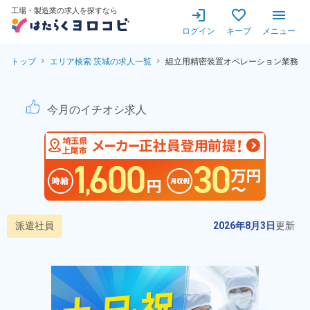
工場・製造業の求人を探すなら
ログイン
キープ
メニュー
トップ
エリア検索 茨城の求人一覧
組立用精密装置オペレーション業務
組立用精密装置オペレーション
今月のイチオシ求人
派遣社員
2026年8月3日
更新