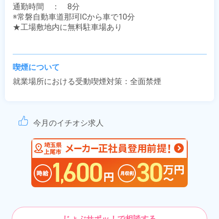
通勤時間　：　8分

※常磐自動車道那珂ICから車で10分

★工場敷地内に無料駐車場あり

喫煙について
就業場所における受動喫煙対策：全面禁煙
今月のイチオシ求人
じょぶサポッ！で相談する