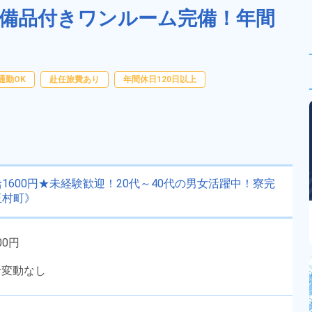
★備品付きワンルーム完備！年間
通勤OK
赴任旅費あり
年間休日120日以上
600円★未経験歓迎！20代～40代の男女活躍中！寮完
玉村町》
00円
給変動なし