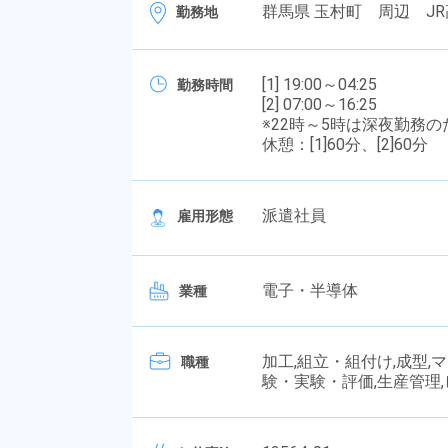
群馬県 玉村町 周辺 JR
勤務地
[1] 19:00～04:25
勤務時間
[2] 07:00～16:25
※22時～5時は深夜勤務
休憩：[1]60分、[2]60分
派遣社員
雇用形態
電子・半導体
業種
加工,組立・組付け,成型,
職種
験・実験・評価,生産管理,