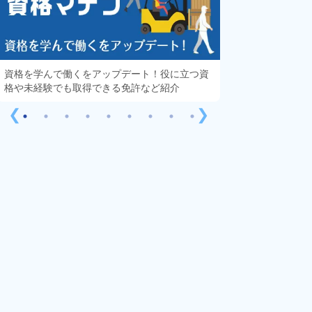
資格を学んで働くをアップデート！役に立つ資
知っておきたい「
格や未経験でも取得できる免許など紹介
する疑問や不安を
❮
❯