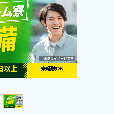
広島市》
勤務時間
08:00～17:00
雇用形態
派遣社員
職種
組立・組付け
経験者優遇
男性活躍中
年間休日120日以上
社会保険完備
土日祝休み
キープする
詳細をみる
WEBで応募する