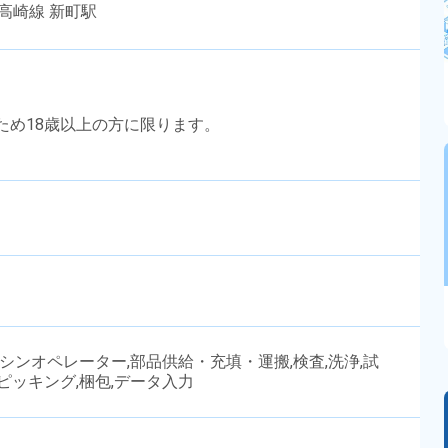
高崎線 新町駅
のため18歳以上の方に限ります。
マシンオペレーター,部品供給・充填・運搬,検査,洗浄,試
ピッキング,梱包,データ入力