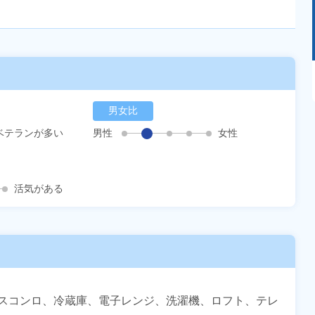
あるモノに魅了され続け気がつけばマニア
に！？ディープな世界にあなたもきっとハマる
はず！
男女比
ベテランが多い
男性
女性
活気がある
スコンロ、冷蔵庫、電子レンジ、洗濯機、ロフト、テレ