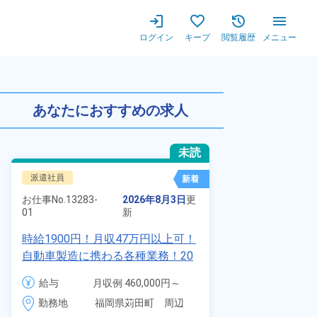
ログイン
キープ
閲覧履歴
メニュー
未経験歓迎！20代～40代の
あなたにおすすめの求人
未読
派遣社員
正社員 ※無期
新着
お仕事No.
8924
お仕事No.
13283-
2026年8月3日
更
01
01
新
【最短当日内
時給1900円！月収47万円以上可！
寮】未経験で
自動車製造に携わる各種業務！20
品付き寮完備
代～40代の男女活躍中★ワンルー
給与
給与
月収例 460,000円～
◎昇給・業績
ム寮無料！マイカー通勤OK！無料
480,000円

勤務地
装など自動車
勤務地
福岡県苅田町　周辺
駐車場あり！赴任旅費会社負担！
時給 1,900円～1,900円