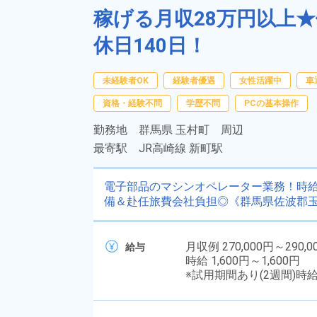
稼げる月収28万円以上
休日140日！
未経験者OK
経験者優遇
女性活躍中
車
資格・経験不問
学歴不問
PCの基本操作
勤務地
群馬県 玉村町 周辺
最寄駅
JR高崎線 新町駅
電子部品のマシンオペレーター業務！時給1
備＆赴任旅費会社負担◎《群馬県佐波郡
月収例 270,000円～290,0
給与
時給 1,600円～1,600円
※試用期間あり(2週間)時