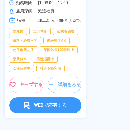
《愛知県大府
勤務時間
社員食堂あり！日払いあり！土日
勤務時間
[1] 08:00～17:00

[2] 20:00～05:00

雇用形態
休み！特別賞与90万円支給！《福
雇用形態
派遣社員
[3] 06:30～15:00

岡県京都郡苅田町》
職種
職種
[4] 14:30～23:00

加工,組立・組付け,成型,
[5] 22:30～07:00
板金・塗装,溶接,マシン
男性活躍中
寮完備
土日休み
経験者優遇
オペレーター,部品供
給・充填・運搬,検査,物
送迎あり
資格・経験不問
未経験者OK
流・配送
年間休日120日
赴任旅費あり
年間休日120日以上
経験者優遇
寮費無料
男性活躍中
未経験者OK
女性活躍中
社会保険完備
女性活躍中
キープする
詳細をみる
キャンペーン実
キープ
WEBで応募する