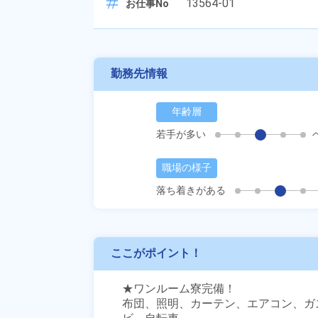
13564-01
お仕事No
勤務先情報
年齢層
若手が多い
職場の様子
落ち着きがある
ここがポイント！
★ワンルーム寮完備！

布団、照明、カーテン、エアコン、ガ