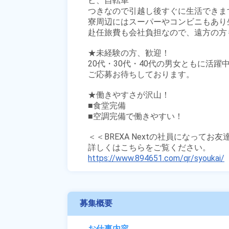
ビ、自転車

つきなので引越し後すぐに生活できます
寮周辺にはスーパーやコンビニもあり生
赴任旅費も会社負担なので、遠方の方も
★未経験の方、歓迎！

20代・30代・40代の男女ともに活躍中
ご応募お待ちしております。

★働きやすさが沢山！

■食堂完備

■空調完備で働きやすい！

＜＜BREXA Nextの社員になってお
https://www.894651.com/qr/syoukai/
募集概要
お仕事内容