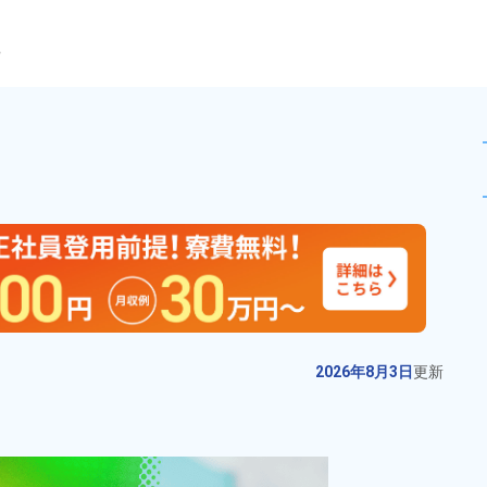
ら
レーター業務！時給1600円★
未読
派遣社員
お仕事No.
4451-
2026年8月3日
更
03
新
大型配電盤の配線・部品の組付け
2026年8月3日
更新
作業！有資格者歓迎！人気の日勤
＆土日祝休み★マイカー通勤OK！
給与
月収例 240,000円～
20代～40代の男性スタッフ活躍
260,000円

勤務地
北海道北広島市　周辺
中！休日出勤少なめ！《北海道北
時給 1,300円～1,300円