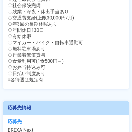
◇社会保険完備

◇残業・深夜・休出手当あり

◇交通費支給(上限30,000円/月)

◇年3回の長期休暇あり

◇年間休日130日

◇有給休暇

◇マイカー・バイク・自転車通勤可

◇無料駐車場あり

◇作業着無償貸与

◇食堂利用可(1食500円～)

◇お弁当持込み可

◇日払い制度あり

※各待遇は規定有
応募先情報
応募先
BREXA Next