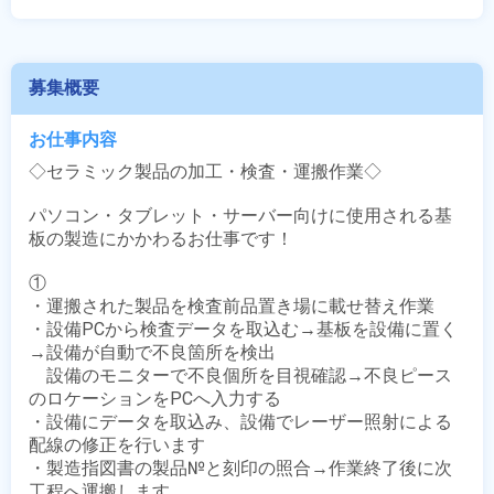
募集概要
お仕事内容
◇セラミック製品の加工・検査・運搬作業◇

パソコン・タブレット・サーバー向けに使用される基
板の製造にかかわるお仕事です！

①

・運搬された製品を検査前品置き場に載せ替え作業

・設備PCから検査データを取込む→基板を設備に置く
→設備が自動で不良箇所を検出

　設備のモニターで不良個所を目視確認→不良ピース
のロケーションをPCへ入力する

・設備にデータを取込み、設備でレーザー照射による
配線の修正を行います

・製造指図書の製品№と刻印の照合→作業終了後に次
工程へ運搬します
