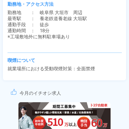
勤務地・アクセス方法
勤務地　　：　岐阜県 大垣市　周辺

最寄駅　　：　養老鉄道養老線 大垣駅

通勤手段　：　徒歩

通勤時間　：　18分

※工場敷地外に無料駐車場あり

喫煙について
就業場所における受動喫煙対策：全面禁煙
今月のイチオシ求人