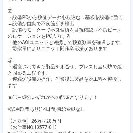
②

・設備PCから検査データを取込む→基板を設備に置く
→設備が自動で不良箇所を検出

　設備のモニターで不良個所を目視確認→不良ピース
のロケーションをPC入力する

・他のAOIユニットと連携して検査数量を確保します。
上司指示によりユニット間作業応援があります

③　　　　　

・運搬されてきた製品を組合せ、プレスし連続炉で焼
き固める工程です。

・連続炉設備の操作、作業後に製品を次工程へ運搬し
ます

★①～③のいずれかへの配属となります！

※試用期間あり(14日間)時給変動なし

【月収例】26万～28万円

【お仕事NO.13577-01】
