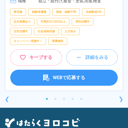
職種
[4] 08:00～16:40

組立・組付け,板金・塗装,溶接,検査
[5] 20:00～04:40
寮完備
経験者優遇
資格・経験不問
未経験者OK
赴任旅費あり
年間休日120日以上
男性活躍中
女性活躍中
社会保険完備
土日休み
キャンペーン実施中！
寮費無料
キープする
詳細をみる
WEBで応募する
❮
❯