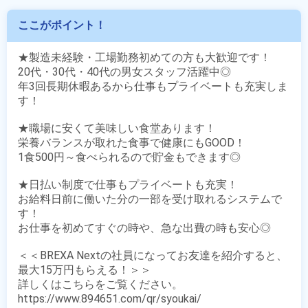
ここがポイント！
★製造未経験・工場勤務初めての方も大歓迎です！

20代・30代・40代の男女スタッフ活躍中◎

年3回長期休暇あるから仕事もプライベートも充実しま
す！

★職場に安くて美味しい食堂あります！

栄養バランスが取れた食事で健康にもGOOD！

1食500円～食べられるので貯金もできます◎

★日払い制度で仕事もプライベートも充実！

お給料日前に働いた分の一部を受け取れるシステムで
す！

お仕事を初めてすぐの時や、急な出費の時も安心◎

＜＜BREXA Nextの社員になってお友達を紹介すると、
最大15万円もらえる！＞＞

詳しくはこちらをご覧ください。

https://www.894651.com/qr/syoukai/