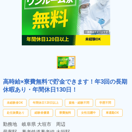
高時給×寮費無料で貯金できます！年3回の長期
休暇あり・年間休日130日！
未経験者OK
年間休日120日以上
資格・経験不問
学歴不問
赴任旅費あり
経験者優遇
寮費無料
女性活躍中
車通勤OK
勤務地
岐阜県 大垣市 周辺
最寄駅
養老鉄道養老線 大垣駅