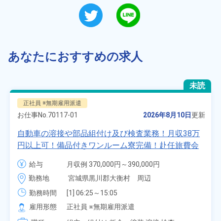
あなたにおすすめの求人
未読
正社員 ※無期雇用派遣
お仕事No.
70117-01
2026年8月10日
更新
自動車の溶接や部品組付け及び検査業務！月収38万
円以上可！備品付きワンルーム寮完備！赴任旅費会
社負担★人気の土日休み！昇給＆業績賞与あり！
給与
月収例 370,000円～390,000円

車・バイク通勤可！無料駐車場あり！カップルでの
時給 1,700円～1,700円
勤務地
宮城県黒川郡大衡村　周辺
応募OK★《宮城県大衡村》
勤務時間
[1] 06:25～15:05

[2] 16:00～00:40

雇用形態
正社員 ※無期雇用派遣
[3] 16:30～01:10
