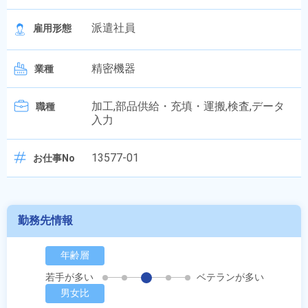
派遣社員
雇用形態
精密機器
業種
加工,部品供給・充填・運搬,検査,データ
職種
入力
13577-01
お仕事No
勤務先情報
年齢層
若手が多い
ベテランが多い
男女比