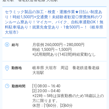
セラミック製品の加工・検査・運搬作業★日払い制度あ
り！時給1,500円+交通費！未経験者歓迎◎寮費無料のワ
ンルーム寮あり！マイカー、バイク、自転車通勤OK！無
料駐車場あり！就業先食堂あり・1食500円～！《岐阜県
大垣市》
月収例 260,000円～280,000円
給与
時給 1,500円～1,500円
※試用期間あり(14日間)時給変動なし
岐阜県 大垣市 周辺 養老鉄道養老線
勤務地
大垣駅
[1] 08:00～16:40
勤務時間
[2] 20:00～04:40
※22時～5時は深夜勤務のため18歳以上の
方に限ります。
休憩：[1]60分、[2]60分