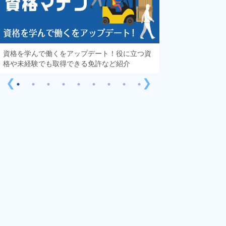
資格を学んで働くをアップデート！役に立つ資
知っておきたい「
格や未経験でも取得できる免許など紹介
する疑問や不安を
❮
❯