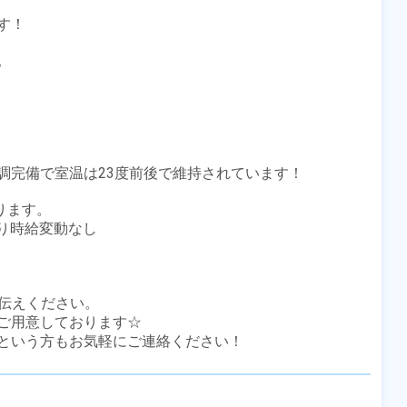
！



完備で室温は23度前後で維持されています！

ります。

あり時給変動なし

伝えください。

ご用意しております☆

という方もお気軽にご連絡ください！