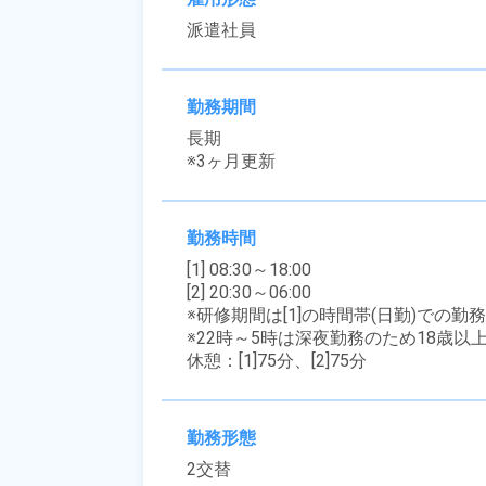
派遣社員
勤務期間
長期

※3ヶ月更新
勤務時間
[1] 08:30～18:00

[2] 20:30～06:00

※研修期間は[1]の時間帯(日勤)での勤
※22時～5時は深夜勤務のため18歳以
休憩：[1]75分、[2]75分
勤務形態
2交替