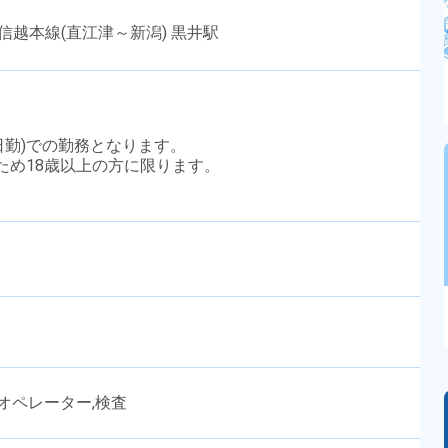
信越本線(直江津～新潟) 黒井駅
(日勤)での勤務となります。
のため18歳以上の方に限ります。
オペレーター,検査