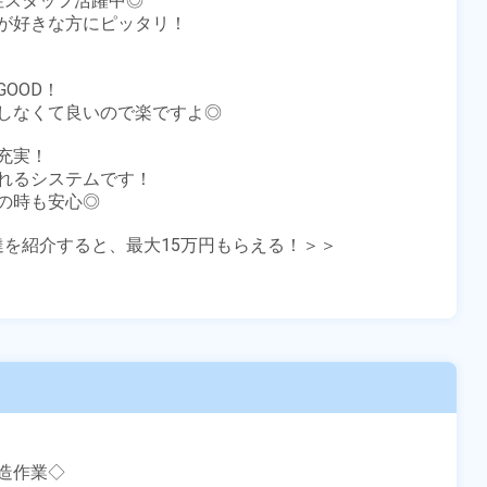
性スタッフ活躍中◎

が好きな方にピッタリ！

OD！

しなくて良いので楽ですよ◎

実！

れるシステムです！

時も安心◎

友達を紹介すると、最大15万円もらえる！＞＞

作業◇
