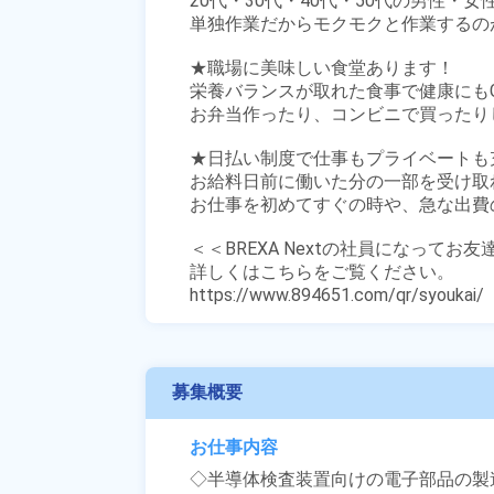
20代・30代・40代・50代の男性・女
単独作業だからモクモクと作業するの
★職場に美味しい食堂あります！

栄養バランスが取れた食事で健康にもGO
お弁当作ったり、コンビニで買ったり
★日払い制度で仕事もプライベートも充
お給料日前に働いた分の一部を受け取
お仕事を初めてすぐの時や、急な出費の
＜＜BREXA Nextの社員になってお
詳しくはこちらをご覧ください。

https://www.894651.com/qr/syoukai/
募集概要
お仕事内容
◇半導体検査装置向けの電子部品の製造