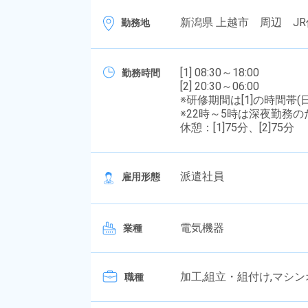
新潟県 上越市 周辺 JR
勤務地
[1] 08:30～18:00
勤務時間
[2] 20:30～06:00
※研修期間は[1]の時間帯
※22時～5時は深夜勤務
休憩：[1]75分、[2]75分
派遣社員
雇用形態
電気機器
業種
加工,組立・組付け,マシン
職種