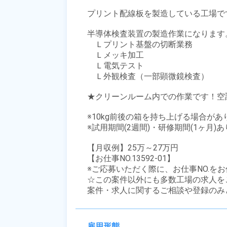
プリント配線板を製造している工場です
半導体検査装置の製造作業になります。
　Ｌプリント基盤の切断業務

　Ｌメッキ加工

　Ｌ電気テスト

　Ｌ外観検査（一部顕微鏡検査）

★クリーンルーム内での作業です！空調
※10kg前後の箱を持ち上げる場合があ
※試用期間(2週間)・研修期間(1ヶ月)
【月収例】25万～27万円

【お仕事NO.13592-01】

※ご応募いただく際に、お仕事NO.をお
☆この案件以外にも多数工場の求人を
案件・求人に関するご相談や登録のみ
雇用形態