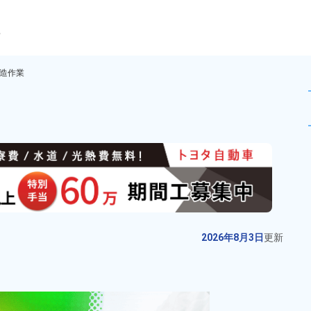
ら
造作業
電子部品の製造作業！日払い制
未読
派遣社員
お仕事No.
20333-
2026年8月3日
更
01
新
ワイヤー製品の梱包･溶断作業！20
2026年8月3日
更新
代～40代の男性活躍中★人気の日
勤のお仕事！マイカー通勤OK！無
給与
月収例 210,000円～
料駐車場あり！土日休み！《兵庫
230,000円

勤務地
兵庫県小野市　周辺
県小野市》
時給 1,250円～1,250円