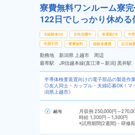
寮費無料ワンルーム寮完
122日でしっかり休め
未経験者OK
女性活躍中
車通勤OK
年間
学歴不問
寮費無料
経験者優遇
赴任旅
勤務地
新潟県 上越市 周辺
最寄駅
JR信越本線(直江津～新潟) 黒井駅
半導体検査装置向けの電子部品の製造作業！
◎友人同士・カップル・夫婦応募OK！マ
潟県上越市》
月収例 250,000円～270,0
給与
時給 1,300円～1,300円
※試用期間(2週間)・研修