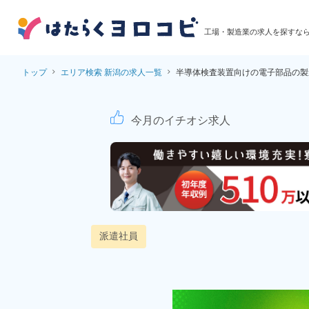
工場・製造業の求人を探すな
トップ
エリア検索 新潟の求人一覧
半導体検査装置向けの電子部品の製
半導体検査装置向けの
今月のイチオシ求人
派遣社員