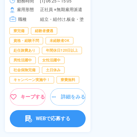
可！無料駐車場あり！カップルで
勤務時間
[1] 06:25～15:05

社員食堂あり
勤務時間
[2] 16:00～00:40

の応募OK★《宮城県大衡村》
雇用形態
正社員 ※無期雇用派遣
休み！特別賞
雇用形態
[3] 16:30～01:10

岡県京都郡苅
職種
[4] 08:00～16:40

組立・組付け,板金・塗
職種
[5] 20:00～04:40
装,溶接,検査
寮完備
経験者優遇
寮完備
土
資格・経験不問
未経験者OK
資格・経験不問
赴任旅費あり
年間休日120日以上
赴任旅費あり
男性活躍中
女性活躍中
寮費無料
社会保険完備
土日休み
女性活躍中
キャンペーン実施中！
寮費無料
キープ
キープする
詳細をみる
WEBで応募する