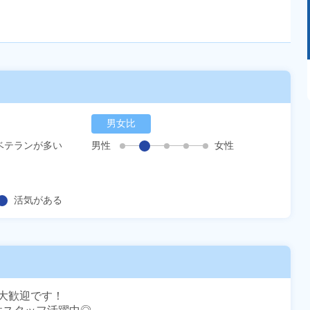
あるモノに魅了され続け気がつけばマニア
に！？ディープな世界にあなたもきっとハマる
はず！
男女比
ベテランが多い
男性
女性
活気がある
歓迎です！
