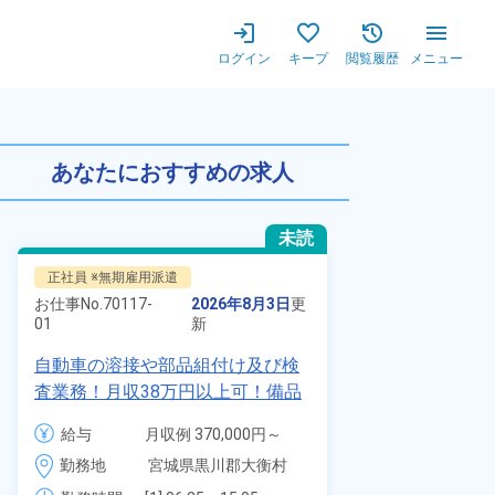
ログイン
キープ
閲覧履歴
メニュー
度あり★時給1,300円+交通
あなたにおすすめの求人
未読
正社員 ※無期雇用派遣
派遣社員
お仕事No.
70117-
2026年8月3日
更
お仕事No.
1328
01
新
01
自動車の溶接や部品組付け及び検
時給1900円
査業務！月収38万円以上可！備品
自動車製造に
付きワンルーム寮完備！赴任旅費
代～40代の
給与
月収例 370,000円～
給与
会社負担★人気の土日休み！昇給
ム寮無料！マ
390,000円

勤務地
宮城県黒川郡大衡村　
＆業績賞与あり！車・バイク通勤
勤務地
駐車場あり！
時給 1,700円～1,700円
周辺