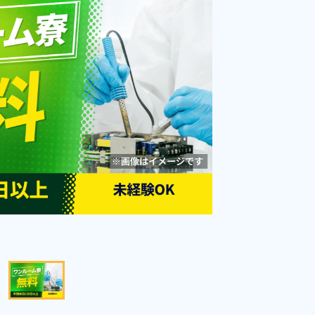
勤務時間
07:00～15:30
雇用形態
派遣社員
職種
梱包
男性活躍中
社会保険完備
経験者優遇
資格・経験不問
未経験者OK
土日休み
キープする
詳細をみる
WEBで応募する