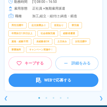
勤務時間
[1] 08:00～16:50

[2] 06:25～15:10

雇用形態
正社員 ※無期雇用派遣
[3] 17:05～01:50
職種
加工,組立・組付け,鋳造・鍛造
男性活躍中
赴任旅費あり
送迎あり
寮完備
年間休日120日以上
社会保険完備
経験者優遇
資格・経験不問
未経験者OK
土日休み
女性活躍中
寮費無料
キャンペーン実施中！
キープする
詳細をみる
WEBで応募する
❮
❯