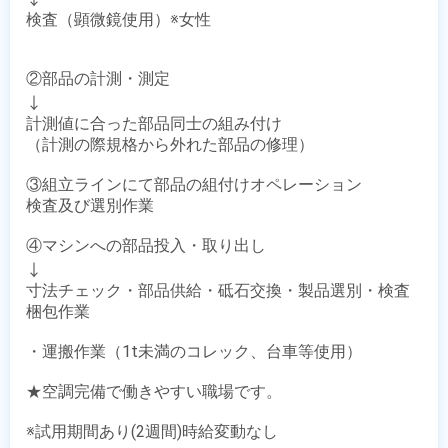
検査（顕微鏡使用）※女性

②部品の計測・測定

↓

計測値に合った部品同士の組み付け

（計測の際規格から外れた部品の修理）

③組立ラインにて部品の組付けオペレーション

検査及び選別作業

④マシンへの部品投入・取り出し

↓

寸法チェック・部品供給・砥石交換・製品選別・検査
梱包作業

・運搬作業（1t未満のコレック、台車等使用）

★空調完備で働きやすい職場です。

※試用期間あり(2週間)時給変動なし
