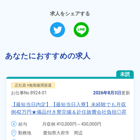
求人をシェアする
あなたにおすすめの求人
未読
正社員 ※無期雇用派遣
お仕事No.
8924-01
2026年8月3日
更新
【最短当日内定】【最短当日入寮】未経験でも月収
例42万円★備品付き寮完備＆赴任旅費会社負担◎昇
給・業績賞与あり！組立や塗装など自動車製造の各
給与
月収例 410,000円～430,000円

種作業！《愛知県大府市》
月給 277,000円～277,000円
勤務地
愛知県大府市　周辺