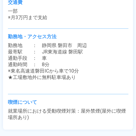
交通費
一部

※月3万円まで支給
勤務地・アクセス方法
勤務地　　：　静岡県 磐田市　周辺

最寄駅　　：　JR東海道線 磐田駅

通勤手段　：　車

通勤時間　：　8分

※東名高速道磐田ICから車で10分

★工場敷地外に無料駐車場あり

喫煙について
就業場所における受動喫煙対策：屋外禁煙(屋外に喫煙
場所あり)