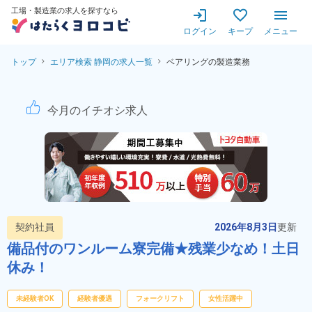
工場・製造業の求人を探すなら
ログイン
キープ
メニュー
トップ
エリア検索 静岡の求人一覧
ベアリングの製造業務
ベアリングの製造業務！未経験
今月のイチオシ求人
契約社員
2026年8月3日
更新
備品付のワンルーム寮完備★残業少なめ！土日
休み！
未経験者OK
経験者優遇
フォークリフト
女性活躍中