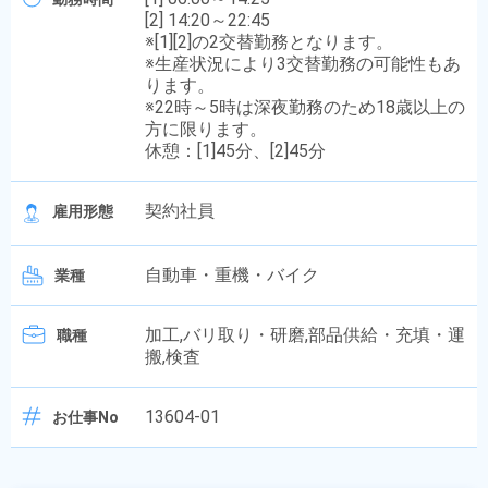
[2] 14:20～22:45
※[1][2]の2交替勤務となります。
※生産状況により3交替勤務の可能性もあ
ります。
※22時～5時は深夜勤務のため18歳以上の
方に限ります。
休憩：[1]45分、[2]45分
契約社員
雇用形態
自動車・重機・バイク
業種
加工,バリ取り・研磨,部品供給・充填・運
職種
搬,検査
13604-01
お仕事No