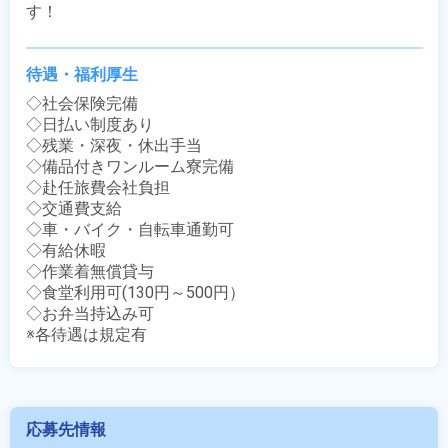
す！
待遇・福利厚生
◇社会保険完備

◇日払い制度あり

◇残業・深夜・休出手当

◇備品付きワンルーム寮完備

◇赴任旅費会社負担

◇交通費支給

◇車・バイク・自転車通勤可

◇有給休暇

◇作業着無償貸与

◇食堂利用可(130円～500円）

◇お弁当持込み可

※各待遇は規定有
応募先情報