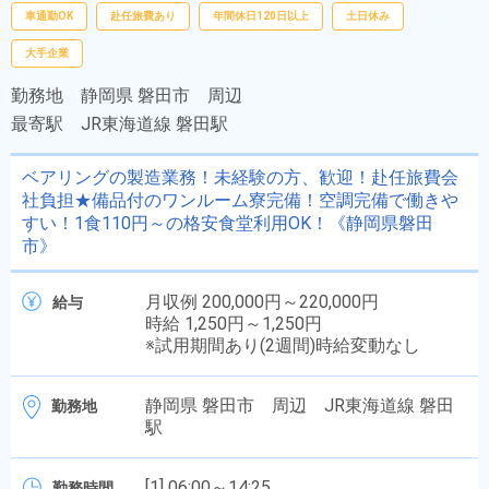
車通勤OK
赴任旅費あり
年間休日120日以上
土日休み
大手企業
勤務地
静岡県 磐田市 周辺
最寄駅
JR東海道線 磐田駅
ベアリングの製造業務！未経験の方、歓迎！赴任旅費会
社負担★備品付のワンルーム寮完備！空調完備で働きや
すい！1食110円～の格安食堂利用OK！《静岡県磐田
市》
月収例 200,000円～220,000円
給与
時給 1,250円～1,250円
※試用期間あり(2週間)時給変動なし
静岡県 磐田市 周辺 JR東海道線 磐田
勤務地
駅
[1] 06:00～14:25
勤務時間