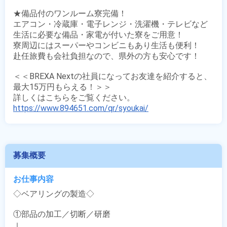
★備品付のワンルーム寮完備！

エアコン・冷蔵庫・電子レンジ・洗濯機・テレビなど

生活に必要な備品・家電が付いた寮をご用意！

寮周辺にはスーパーやコンビニもあり生活も便利！

赴任旅費も会社負担なので、県外の方も安心です！

＜＜BREXA Nextの社員になってお友達を紹介すると、
最大15万円もらえる！＞＞

https://www.894651.com/qr/syoukai/
募集概要
お仕事内容
◇ベアリングの製造◇

①部品の加工／切断／研磨

↓
