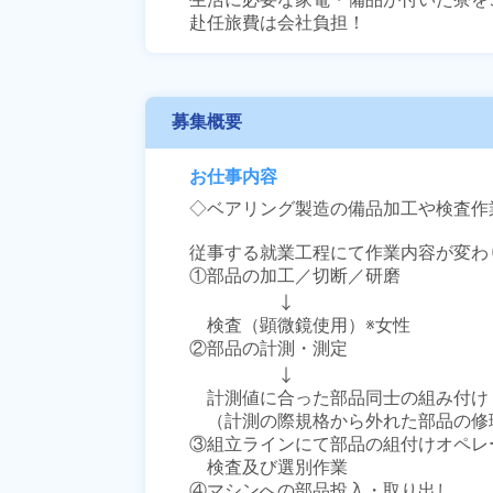
赴任旅費は会社負担！
募集概要
お仕事内容
◇ベアリング製造の備品加工や検査作業
従事する就業工程にて作業内容が変わり
①部品の加工／切断／研磨

　　　　　↓

　検査（顕微鏡使用）※女性

②部品の計測・測定

　　　　　↓

　計測値に合った部品同士の組み付け

　（計測の際規格から外れた部品の修理
③組立ラインにて部品の組付けオペレー
　検査及び選別作業

④マシンへの部品投入・取り出し
