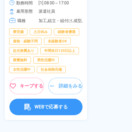
《愛知県大府
勤務時間
社員食堂あり！日払いあり！土日
勤務時間
[1] 08:00～17:00

[2] 20:00～05:00

雇用形態
休み！特別賞与90万円支給！《福
雇用形態
派遣社員
[3] 06:30～15:00

岡県京都郡苅田町》
職種
職種
[4] 14:30～23:00

加工,組立・組付け,成型,
[5] 22:30～07:00
板金・塗装,溶接,マシン
男性活躍中
寮完備
土日休み
経験者優遇
オペレーター,部品供
給・充填・運搬,検査,物
送迎あり
資格・経験不問
未経験者OK
流・配送
年間休日120日
赴任旅費あり
年間休日120日以上
経験者優遇
寮費無料
男性活躍中
未経験者OK
女性活躍中
社会保険完備
女性活躍中
キープする
詳細をみる
キャンペーン実
キープ
WEBで応募する