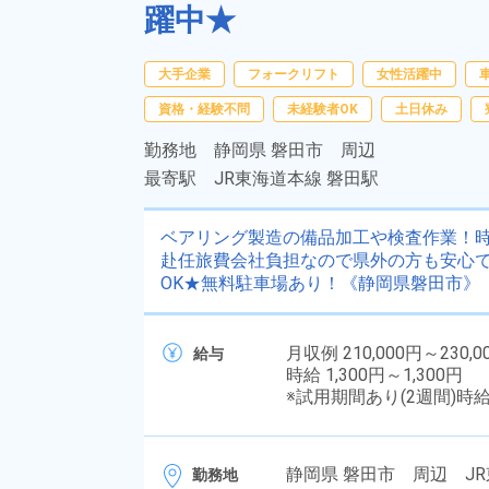
躍中★
大手企業
フォークリフト
女性活躍中
資格・経験不問
未経験者OK
土日休み
勤務地
静岡県 磐田市 周辺
最寄駅
JR東海道本線 磐田駅
ベアリング製造の備品加工や検査作業！時
赴任旅費会社負担なので県外の方も安心で
OK★無料駐車場あり！《静岡県磐田市》
月収例 210,000円～230,0
給与
時給 1,300円～1,300円
※試用期間あり(2週間)時
静岡県 磐田市 周辺 J
勤務地