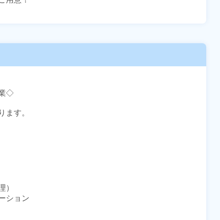
◇

ます。

）

ション
