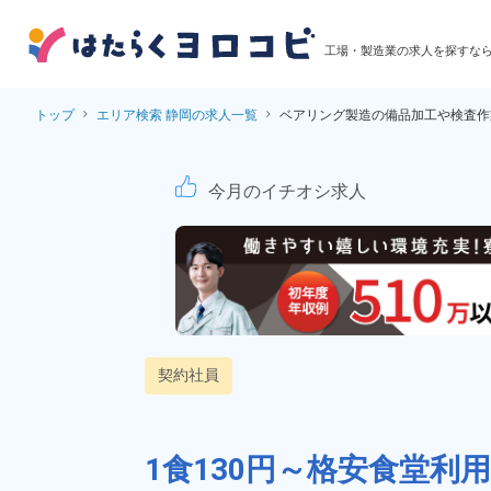
工場・製造業の求人を探すな
トップ
エリア検索 静岡の求人一覧
ベアリング製造の備品加工や検査作
ベアリング製造の備品
今月のイチオシ求人
契約社員
1食130円～格安食堂利