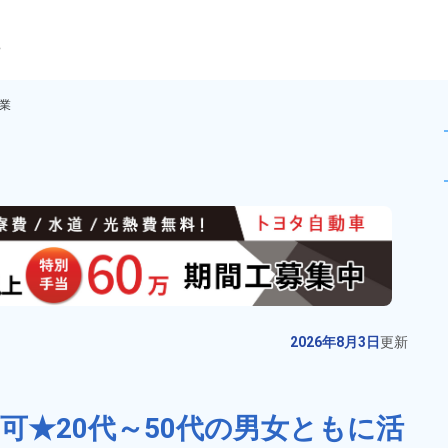
ら
業
加工や検査作業！時給1,30
未読
派遣社員
お仕事No.
8944-
2026年8月3日
更
02
新
【高時給2000円★未経験歓迎★】
2026年8月3日
更新
自動車製造に伴う諸作業！20代～
40代の男性活躍中★正社員登用制
給与
月収例 370,000円～
度あり！土日休み◎寮完備！無料
390,000円

用可★20代～50代の男女ともに活
勤務地
滋賀県竜王町　周辺
送迎あり◎《滋賀県蒲生郡竜王
時給 2,000円～2,000円