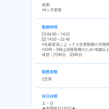
長期

※6ヶ月更新
勤務時間
[1] 06:00～14:25

[2] 14:20～22:45

※生産状況によって３交替勤務の可能性
※22時～5時は深夜勤務のため18歳以
休憩：[1]45分、[2]45分
勤務形態
2交替
休日休暇
土・日

★年間休日120日★
