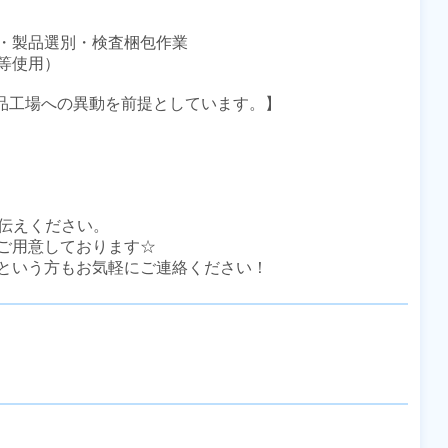
・製品選別・検査梱包作業

等使用）

食品工場への異動を前提としています。】

伝えください。

ご用意しております☆

という方もお気軽にご連絡ください！