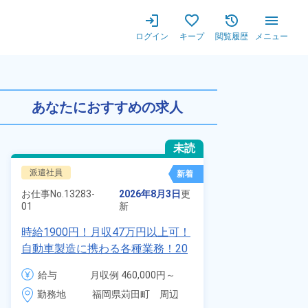
ログイン
キープ
閲覧履歴
メニュー
0円★未経験歓迎★備品付きワ
あなたにおすすめの求人
未読
派遣社員
正社員 ※無期
新着
お仕事No.
8924
お仕事No.
13283-
2026年8月3日
更
01
01
新
【最短当日内
時給1900円！月収47万円以上可！
寮】未経験で
自動車製造に携わる各種業務！20
品付き寮完備
代～40代の男女活躍中★ワンルー
給与
給与
月収例 460,000円～
◎昇給・業績
ム寮無料！マイカー通勤OK！無料
480,000円

勤務地
装など自動車
勤務地
福岡県苅田町　周辺
駐車場あり！赴任旅費会社負担！
時給 1,900円～1,900円