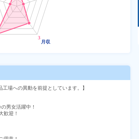
あるモノに魅了され続け気がつけばマニア
に！？ディープな世界にあなたもきっとハマる
はず！
食品工場への異動を前提としています。】

齢の男女活躍中！

歓迎！

用意！
