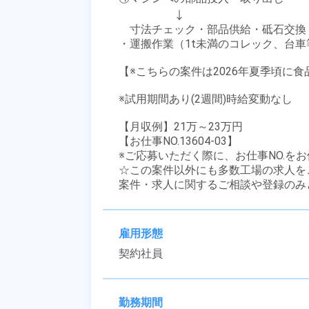
　　　　　↓

　寸法チェック・部品供給・砥石交換
・運搬作業（1t未満のコレック、台車
【※こちらの案件は2026年夏季頃に
※試用期間あり(2週間)時給変動なし

【月収例】21万～23万円

【お仕事NO.13604-03】

※ご応募いただく際に、お仕事NO.をお
☆この案件以外にも多数工場の求人を
案件・求人に関するご相談や登録のみ
雇用形態
契約社員
勤務期間