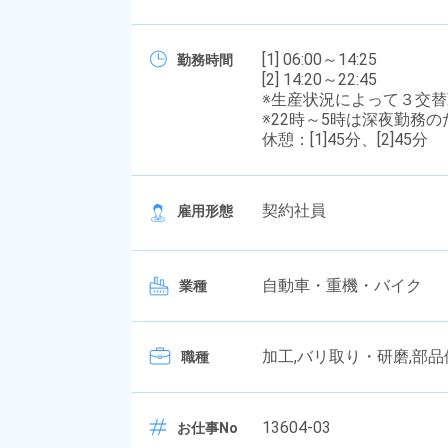
[1] 06:00～14:25
勤務時間
[2] 14:20～22:45
※生産状況によって３交
※22時～5時は深夜勤務
休憩：[1]45分、[2]45分
契約社員
雇用形態
自動車・重機・バイク
業種
加工,バリ取り・研磨,部
職種
13604-03
お仕事No