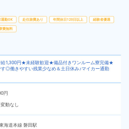
町》
勤務時間
[1] 08:15～17:10

[2] 20:30～05:35
雇用形態
派遣社員
職種
組立・組付け,プレス加
車通勤OK
赴任旅費あり
年間休日120日以上
経験者優遇
工,板金・塗装,鋳造・鍛
寮費無料
未経験者OK
男性活躍中
造,検査
経験者優遇
社会保険完備
資格・経験不問
土日休み
年間休日120日以上
赴任旅費あり
給1,300円★未経験歓迎★備品付きワンルーム寮完備★
寮完備
送迎あり
す◎働きやすい残業少なめ＆土日休み♪マイカー通勤
キープする
詳細をみる
00円
WEBで応募する
給変動なし
R東海道本線 磐田駅