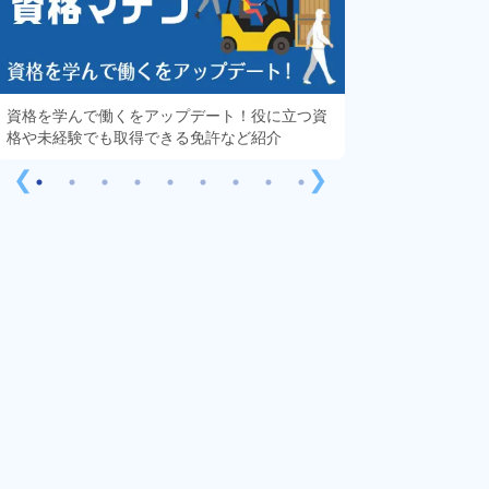
資格を学んで働くをアップデート！役に立つ資
知っておきたい「
格や未経験でも取得できる免許など紹介
する疑問や不安を
❮
❯