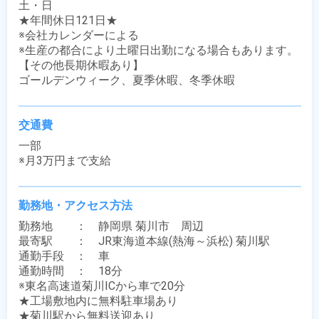
土・日

★年間休日121日★

※会社カレンダーによる

※生産の都合により土曜日出勤になる場合もあります。

【その他長期休暇あり】

ゴールデンウィーク、夏季休暇、冬季休暇
交通費
一部

※月3万円まで支給
勤務地・アクセス方法
勤務地　　：　静岡県 菊川市　周辺

最寄駅　　：　JR東海道本線(熱海～浜松) 菊川駅

通勤手段　：　車

通勤時間　：　18分

※東名高速道菊川ICから車で20分

★工場敷地内に無料駐車場あり

★菊川駅から無料送迎あり
