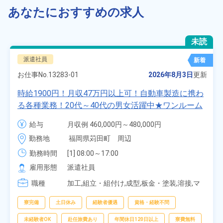
あなたにおすすめの求人
未読
派遣社員
新着
お仕事No.
13283-01
2026年8月3日
更新
時給1900円！月収47万円以上可！自動車製造に携わ
る各種業務！20代～40代の男女活躍中★ワンルーム
寮無料！マイカー通勤OK！無料駐車場あり！赴任旅
給与
月収例 460,000円～480,000円

費会社負担！社員食堂あり！日払いあり！土日休
時給 1,900円～1,900円
勤務地
福岡県苅田町　周辺
み！特別賞与90万円支給！《福岡県京都郡苅田町》
勤務時間
[1] 08:00～17:00

[2] 20:00～05:00

雇用形態
派遣社員
[3] 06:30～15:00

職種
[4] 14:30～23:00

加工,組立・組付け,成型,板金・塗装,溶接,マ
[5] 22:30～07:00
シンオペレーター,部品供給・充填・運搬,検
査,物流・配送
寮完備
土日休み
経験者優遇
資格・経験不問
未経験者OK
赴任旅費あり
年間休日120日以上
寮費無料