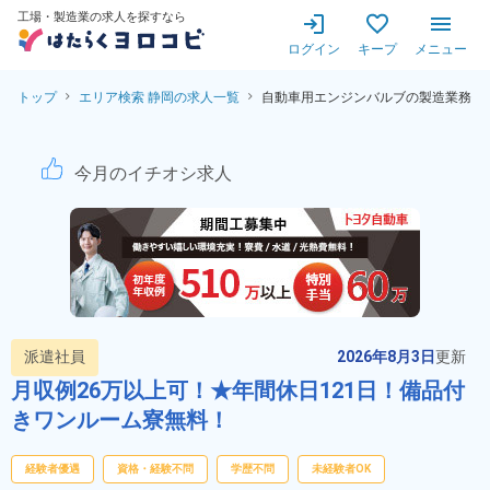
工場・製造業の求人を探すなら
ログイン
キープ
メニュー
トップ
エリア検索 静岡の求人一覧
自動車用エンジンバルブの製造業務
自動車用エンジンバルブの製造
今月のイチオシ求人
派遣社員
2026年8月3日
更新
月収例26万以上可！★年間休日121日！備品付
きワンルーム寮無料！
経験者優遇
資格・経験不問
学歴不問
未経験者OK