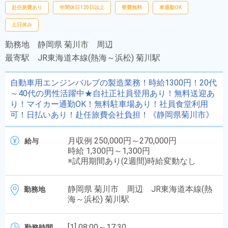
赴任旅費あり
年間休日120日以上
寮費無料
車通勤OK
土日休み
勤務地
静岡県 菊川市 周辺
最寄駅
JR東海道本線(熱海～浜松) 菊川駅
自動車用エンジンバルブの製造業務！時給1300円！20代
～40代の男性活躍中★自社正社員登用あり！無料送迎あ
り！マイカー通勤OK！無料駐車場あり！社員食堂利用
可！日払いあり！赴任旅費会社負担！《静岡県菊川市》
月収例 250,000円～270,000円
給与
時給 1,300円～1,300円
※試用期間あり(2週間)時給変動なし
静岡県 菊川市 周辺 JR東海道本線(熱
勤務地
海～浜松) 菊川駅
[1] 08:00～17:30
勤務時間