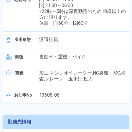
[2] 21:00～06:00
※22時～5時は深夜勤務のため18歳以上の
方に限ります。
休憩：[1]60分、[2]60分
派遣社員
雇用形態
自動車・重機・バイク
業種
加工,マシンオペレーター,NC旋盤・MC,検
職種
査,クレーン・玉掛け,投入
13608-06
お仕事No
勤務先情報