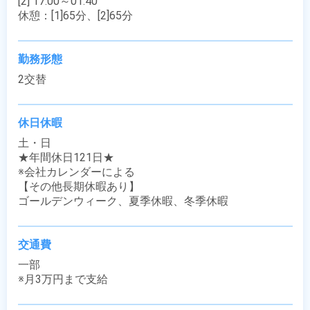
[2] 17:00～01:40

休憩：[1]65分、[2]65分
勤務形態
2交替
休日休暇
土・日

★年間休日121日★ 

※会社カレンダーによる

【その他長期休暇あり】

ゴールデンウィーク、夏季休暇、冬季休暇
交通費
一部

※月3万円まで支給