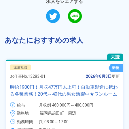
求人をシェアする
あなたにおすすめの求人
未読
派遣社員
新着
お仕事No.
13283-01
2026年8月3日
更新
時給1900円！月収47万円以上可！自動車製造に携わ
る各種業務！20代～40代の男女活躍中★ワンルーム
寮無料！マイカー通勤OK！無料駐車場あり！赴任旅
給与
月収例 460,000円～480,000円

費会社負担！社員食堂あり！日払いあり！土日休
時給 1,900円～1,900円
勤務地
福岡県苅田町　周辺
み！特別賞与90万円支給！《福岡県京都郡苅田町》
勤務時間
[1] 08:00～17:00

[2] 20:00～05:00
