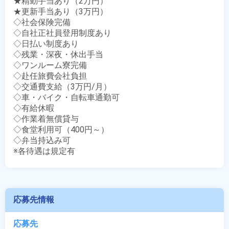
★精勤手当あり（2万円）

★更新手当あり（3万円）

◇社会保険完備

◇自社正社員登用制度あり

◇日払い制度あり

◇残業・深夜・休出手当

◇ワンルーム寮完備

◇赴任旅費会社負担

◇交通費支給（3万円/月）

◇車・バイク・自転車通勤可

◇有給休暇

◇作業着無償貸与

◇食堂利用可（400円～）

◇弁当持込み可

※各待遇は規定有
応募先情報
応募先