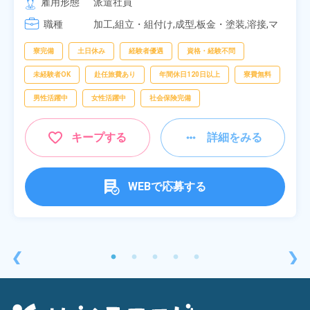
雇用形態
派遣社員
[3] 06:30～15:00

職種
[4] 14:30～23:00

加工,組立・組付け,成型,板金・塗装,溶接,マ
[5] 22:30～07:00
シンオペレーター,部品供給・充填・運搬,検
査,物流・配送
寮完備
土日休み
経験者優遇
資格・経験不問
未経験者OK
赴任旅費あり
年間休日120日以上
寮費無料
男性活躍中
女性活躍中
社会保険完備
キープする
詳細をみる
WEBで応募する
❮
❯