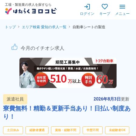
工場・製造業の求人を探すなら
ログイン
キープ
メニュー
トップ
エリア検索 愛知の求人一覧
自動車シートの製造
自動車シートの製造！嬉しい土
今月のイチオシ求人
派遣社員
2026年8月3日
更新
寮費無料！精勤＆更新手当あり！日払い制度あ
り！
土日休み
経験者優遇
資格・経験不問
学歴不問
未経験者OK