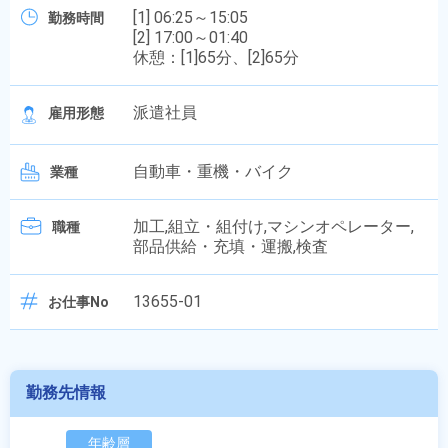
[1] 06:25～15:05
勤務時間
[2] 17:00～01:40
休憩：[1]65分、[2]65分
派遣社員
雇用形態
自動車・重機・バイク
業種
加工,組立・組付け,マシンオペレーター,
職種
部品供給・充填・運搬,検査
13655-01
お仕事No
勤務先情報
年齢層