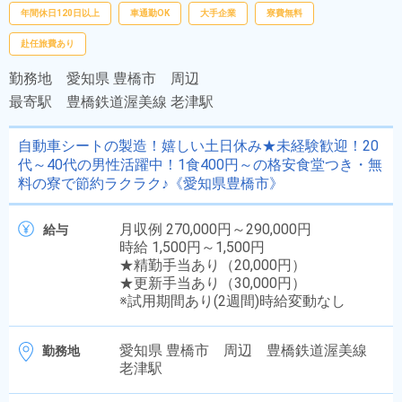
年間休日120日以上
車通勤OK
大手企業
寮費無料
赴任旅費あり
勤務地
愛知県 豊橋市 周辺
最寄駅
豊橋鉄道渥美線 老津駅
自動車シートの製造！嬉しい土日休み★未経験歓迎！20
代～40代の男性活躍中！1食400円～の格安食堂つき・無
料の寮で節約ラクラク♪《愛知県豊橋市》
月収例 270,000円～290,000円
給与
時給 1,500円～1,500円
★精勤手当あり（20,000円）
★更新手当あり（30,000円）
※試用期間あり(2週間)時給変動なし
愛知県 豊橋市 周辺 豊橋鉄道渥美線
勤務地
老津駅