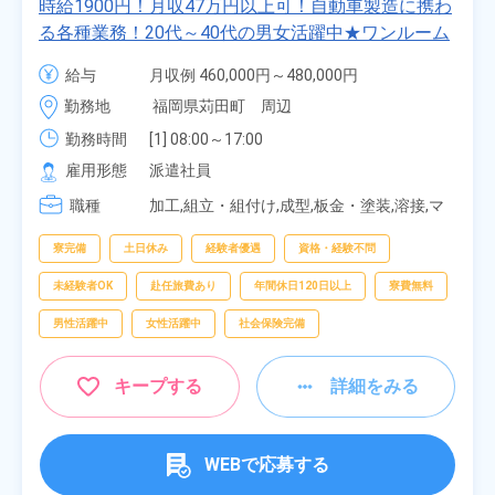
時給1900円！月収47万円以上可！自動車製造に携わ
る各種業務！20代～40代の男女活躍中★ワンルーム
寮無料！マイカー通勤OK！無料駐車場あり！赴任旅
給与
月収例 460,000円～480,000円

費会社負担！社員食堂あり！日払いあり！土日休
時給 1,900円～1,900円
勤務地
福岡県苅田町　周辺
み！特別賞与90万円支給！《福岡県京都郡苅田町》
勤務時間
[1] 08:00～17:00

[2] 20:00～05:00

雇用形態
派遣社員
[3] 06:30～15:00

職種
[4] 14:30～23:00

加工,組立・組付け,成型,板金・塗装,溶接,マ
[5] 22:30～07:00
シンオペレーター,部品供給・充填・運搬,検
査,物流・配送
寮完備
土日休み
経験者優遇
資格・経験不問
未経験者OK
赴任旅費あり
年間休日120日以上
寮費無料
男性活躍中
女性活躍中
社会保険完備
キープする
詳細をみる
WEBで応募する