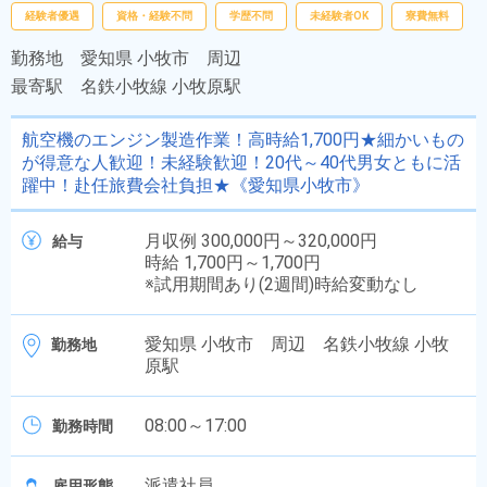
経験者優遇
資格・経験不問
学歴不問
未経験者OK
寮費無料
勤務地
愛知県 小牧市 周辺
最寄駅
名鉄小牧線 小牧原駅
航空機のエンジン製造作業！高時給1,700円★細かいもの
が得意な人歓迎！未経験歓迎！20代～40代男女ともに活
躍中！赴任旅費会社負担★《愛知県小牧市》
月収例 300,000円～320,000円
給与
時給 1,700円～1,700円
※試用期間あり(2週間)時給変動なし
愛知県 小牧市 周辺 名鉄小牧線 小牧
勤務地
原駅
08:00～17:00
勤務時間
派遣社員
雇用形態