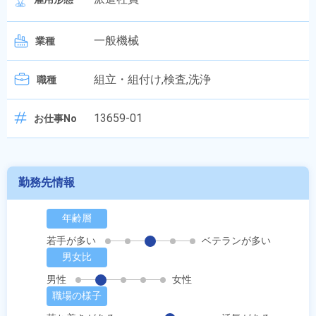
一般機械
業種
組立・組付け,検査,洗浄
職種
13659-01
お仕事No
勤務先情報
年齢層
若手が多い
ベテランが多い
男女比
男性
女性
職場の様子