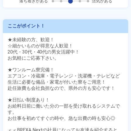
落ち着きがある
活気がある
ここがポイント！
★未経験の方、歓迎！

☆細かいものが得意な人歓迎！

20代・30代・40代の男女活躍中！

お気軽にご応募下さい。

★ワンルーム寮完備！

エアコン・冷蔵庫・電子レンジ・洗濯機・テレビなど

生活に必要な備品・家電が付いた寮をご用意！

赴任旅費も会社負担なので、県外の方も安心です！

★日払い制度あり！

お給料日前に働いた分の一部を受け取れるシステムで
す。

お仕事を初めてすぐの時や、急な出費の時も安心◎

＜＜BREXA Nextの社員になってお友達を紹介すると、