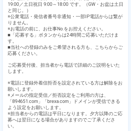
19:00／土日祝日 9:00～18:00 です。（GW・お盆は土日
と同じ。）

※公衆電話・発信者番号非通知・一部IP電話からは繋が
りません。

※お電話の前に、お仕事No.をお控えください。

■「応募する」ボタンからは24時間ご応募いただけま
す。

■当社への登録のみをご希望される方も、こちらからご
応募ください。

ご応募受付後、担当者から電話で詳細のご説明をいた
します。

※電話に登録外着信拒否を設定されている方は解除をお
願いします。

※メールの指定受信／拒否設定をご利用の方は、
「894651.com」「brexa.com」ドメインが受信できる
よう設定をお願いします。

※担当者からの電話は平日になります。夕方以降のご応
募へは翌日になる場合がありますのでご了承くださ