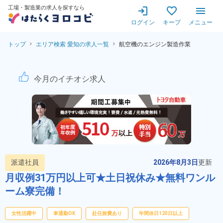
工場・製造業の求人を探すなら
ログイン
キープ
メニュー
トップ
エリア検索 愛知の求人一覧
航空機のエンジン製造作業
航空機のエンジン製造作業！高
今月のイチオシ求人
派遣社員
2026年8月3日
更新
月収例31万円以上可★土日祝休み★無料ワンル
ーム寮完備！
女性活躍中
車通勤OK
赴任旅費あり
年間休日120日以上