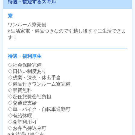
待遇・歓迎するスキル
寮
ワンルーム寮完備

※生活家電・備品つきなので引越し後すぐに生活できま
す！
待遇・福利厚生
◇社会保険完備

◇日払い制度あり

◇残業・深夜・休出手当

◇備品付きワンルーム寮完備

◇寮費無料

◇赴任旅費会社負担

◇交通費支給

◇車・バイク・自転車通勤可

◇有給休暇

◇食堂利用可

◇お弁当持込み可

※各待遇は規定有