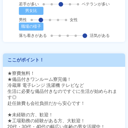
若手が多い
ベテランが多い
男女比
男性
女性
職場の様子
落ち着きがある
活気がある
ここがポイント！
★寮費無料！

★備品付きワンルーム寮完備！

冷蔵庫 電子レンジ 洗濯機 テレビなど

生活に必要な備品付きなのですぐに生活が始められま
す◎

赴任旅費も会社負担だから安心です！

★未経験の方、歓迎！

★工場勤務の経験がある方、大歓迎！

20代・30代・40代の幅広い年齢の男女活躍中！
