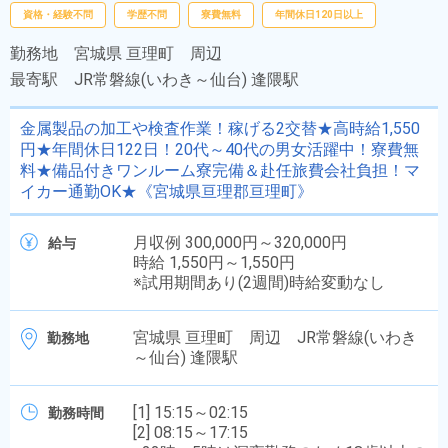
資格・経験不問
学歴不問
寮費無料
年間休日120日以上
勤務地
宮城県 亘理町 周辺
最寄駅
JR常磐線(いわき～仙台) 逢隈駅
金属製品の加工や検査作業！稼げる2交替★高時給1,550
円★年間休日122日！20代～40代の男女活躍中！寮費無
料★備品付きワンルーム寮完備＆赴任旅費会社負担！マ
イカー通勤OK★《宮城県亘理郡亘理町》
月収例 300,000円～320,000円
給与
時給 1,550円～1,550円
※試用期間あり(2週間)時給変動なし
宮城県 亘理町 周辺 JR常磐線(いわき
勤務地
～仙台) 逢隈駅
[1] 15:15～02:15
勤務時間
[2] 08:15～17:15