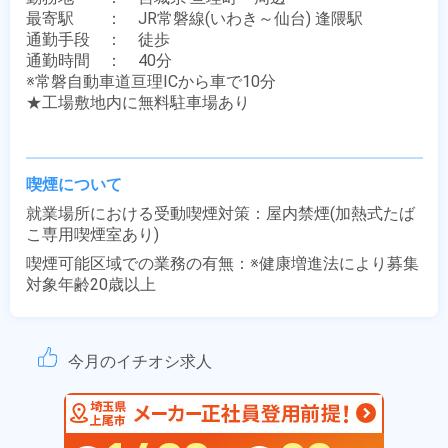
最寄駅　　：　JR常磐線(いわき～仙台) 逢隈駅

通勤手段　：　徒歩

通勤時間　：　40分

※常磐自動車道亘理ICから車で10分

★工場敷地内に無料駐車場あり

喫煙について
就業場所における受動喫煙対策：屋内禁煙(加熱式たば
こ専用喫煙室あり)
喫煙可能区域での業務の有無：※健康増進法により募集
対象年齢20歳以上
今月のイチオシ求人