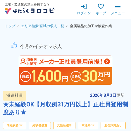
工場・製造業の求人を探すなら
ログイン
キープ
メニュー
トップ
エリア検索 宮城の求人一覧
金属製品の加工や検査作業
金属製品の加工や検査作業！稼
今月のイチオシ求人
派遣社員
2026年8月3日
更新
★未経験OK【月収例31万円以上】正社員登用制
度あり★
未経験者OK
経験者優遇
女性活躍中
車通勤OK
赴任旅費あり