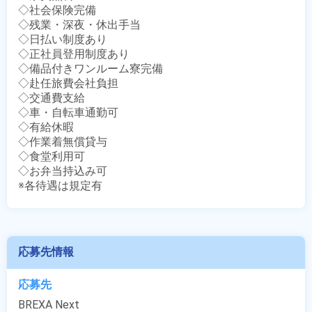
◇社会保険完備

◇残業・深夜・休出手当

◇日払い制度あり

◇正社員登用制度あり

◇備品付きワンルーム寮完備

◇赴任旅費会社負担

◇交通費支給

◇車・自転車通勤可

◇有給休暇

◇作業着無償貸与

◇食堂利用可

◇お弁当持込み可

※各待遇は規定有
応募先情報
応募先
BREXA Next