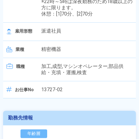
※22時～5時は深夜勤務のため18歳以上の
方に限ります。
休憩：[1]70分、[2]70分
派遣社員
雇用形態
精密機器
業種
加工,成型,マシンオペレーター,部品供
職種
給・充填・運搬,検査
13727-02
お仕事No
勤務先情報
年齢層