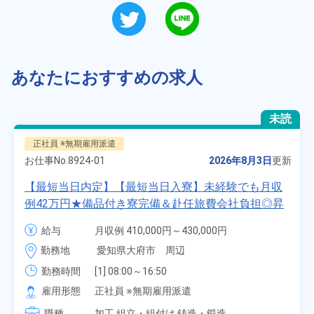
あなたにおすすめの求人
未読
正社員 ※無期雇用派遣
お仕事No.
8924-01
2026年8月3日
更新
【最短当日内定】【最短当日入寮】未経験でも月収
例42万円★備品付き寮完備＆赴任旅費会社負担◎昇
給・業績賞与あり！組立や塗装など自動車製造の各
給与
月収例 410,000円～430,000円

種作業！《愛知県大府市》
月給 277,000円～277,000円
勤務地
愛知県大府市　周辺
勤務時間
[1] 08:00～16:50

[2] 06:25～15:10

雇用形態
正社員 ※無期雇用派遣
[3] 17:05～01:50
職種
加工,組立・組付け,鋳造・鍛造