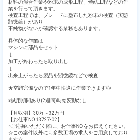
材料の混合作業や粉末の成形工程、焼結工程などの作
業を行って頂きます。

検査工程では、ブレードに塗布した粉末の検査（実態
顕微鏡）があり

不純物がないか確認する業務もあります。

具体的な作業は

マシンに部品をセット

↓

加工が終わったら取り出し

↓

出来上がったら製品を顕微鏡などで検査

★空調完備なので1年中快適に作業できます◎

※試用期間あり(2週間)時給変動なし

【月収例】30万～32万円

【お仕事NO.13727-02】

※ご応募いただく際に、お仕事NO.をお伝えください。

☆この案件以外にも多数工場の求人をご用意しており
ます☆
