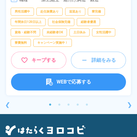
男性活躍中
赴任旅費あり
送迎あり
寮完備
年間休日120日以上
社会保険完備
経験者優遇
資格・経験不問
未経験者OK
土日休み
女性活躍中
寮費無料
キャンペーン実施中！
キープする
詳細をみる
WEBで応募する
❮
❯