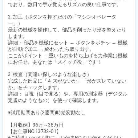
ており、数日で手が覚えるリズムの良い仕事です。

2. 加工（ボタンを押すだけの「マシンオペレータ
ー」）

最新の機械を操作して、部品を削ったり形を整えたり
します。

詳細： 部品を機械にセット → ボタンをポチッ → 機械
が自動で加工 → 終わったら取り出す。

ここがポイント： 重いものを持ち上げる力作業は機械
にお任せ。あなたは「スイッチ役」です！

3. 検査（間違い探しのような楽しさ）

完成した部品に「キズがないか」「形がズレていない
か」をチェックします。

詳細： 目視（目で見る）や、専用の測定器（デジタル
定規のようなもの）を使って確認します。 

※試用期間あり(2週間)時給変動なし

【月収例】36万～38万円

【お仕事NO.13732-01】

※ご応募いただく際に、お仕事NO.をお伝えください。
