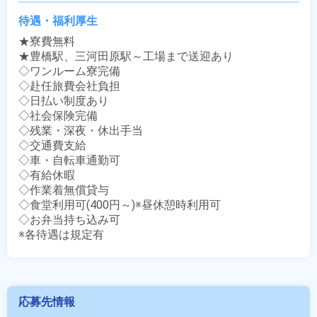
待遇・福利厚生
★寮費無料

★豊橋駅、三河田原駅～工場まで送迎あり

◇ワンルーム寮完備

◇赴任旅費会社負担

◇日払い制度あり

◇社会保険完備

◇残業・深夜・休出手当

◇交通費支給

◇車・自転車通勤可

◇有給休暇

◇作業着無償貸与

◇食堂利用可(400円～)※昼休憩時利用可

◇お弁当持ち込み可

※各待遇は規定有
応募先情報