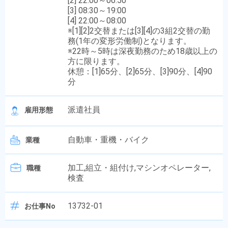
[2] 22:00～06:50
[3] 08:30～19:00
[4] 22:00～08:00
※[1][2]2交替または[3][4]の3組2交替の勤
務(1年の変形労働制)となります。
※22時～5時は深夜勤務のため18歳以上の
方に限ります。
休憩：[1]65分、[2]65分、[3]90分、[4]90
分
派遣社員
雇用形態
自動車・重機・バイク
業種
加工,組立・組付け,マシンオペレーター,
職種
検査
13732-01
お仕事No