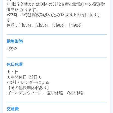
※[1][2]2交替または[3][4]の3組2交替の勤務(1年の変形労
働制)となります。

※22時～5時は深夜勤務のため18歳以上の方に限りま
す。

休憩：[1]65分、[2]65分、[3]90分、[4]90分
勤務形態
2交替
休日休暇
土・日

★年間休日122日★

※会社カレンダーによる

【その他長期休暇あり】

ゴールデンウィーク、夏季休暇、冬季休暇
交通費