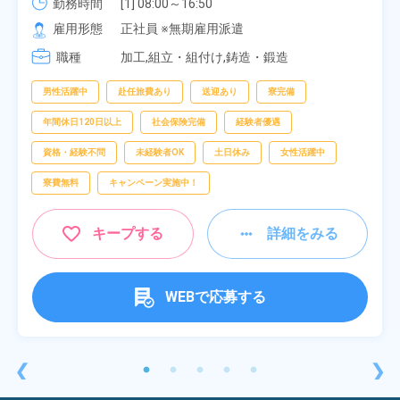
勤務時間
[1] 08:00～16:50

[2] 06:25～15:10

雇用形態
正社員 ※無期雇用派遣
[3] 17:05～01:50
職種
加工,組立・組付け,鋳造・鍛造
男性活躍中
赴任旅費あり
送迎あり
寮完備
年間休日120日以上
社会保険完備
経験者優遇
資格・経験不問
未経験者OK
土日休み
女性活躍中
寮費無料
キャンペーン実施中！
キープする
詳細をみる
WEBで応募する
❮
❯