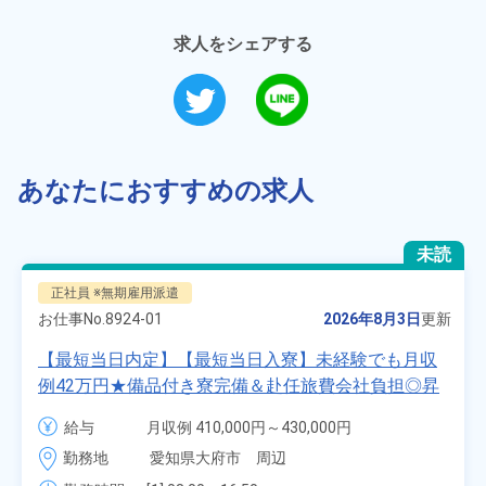
求人をシェアする
あなたにおすすめの求人
未読
正社員 ※無期雇用派遣
お仕事No.
8924-01
2026年8月3日
更新
【最短当日内定】【最短当日入寮】未経験でも月収
例42万円★備品付き寮完備＆赴任旅費会社負担◎昇
給・業績賞与あり！組立や塗装など自動車製造の各
給与
月収例 410,000円～430,000円

種作業！《愛知県大府市》
月給 277,000円～277,000円
勤務地
愛知県大府市　周辺