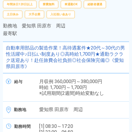
年間休日120日以上
寮費無料
車通勤OK
経験者優遇
土日休み
大手企業
入社祝い金あり
勤務地
愛知県 田原市 周辺
最寄駅
自動車用部品の製造作業！高待遇案件★20代～30代の男
性活躍中♪日払い制度あり◎高時給1,700円★通勤ラクラ
ク送迎あり！赴任旅費会社負担◎社会保険完備◎《愛知
県田原市》
月収例 360,000円～380,000円
給与
時給 1,700円～1,700円
※試用期間(2週間)時給変動なし
愛知県 田原市 周辺
勤務地
[1] 08:30～17:20
勤務時間