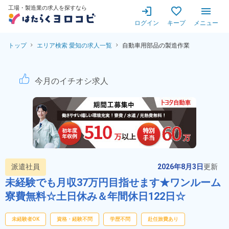
工場・製造業の求人を探すなら
ログイン
キープ
メニュー
トップ
エリア検索 愛知の求人一覧
自動車用部品の製造作業
自動車用部品の製造作業！高待
今月のイチオシ求人
派遣社員
2026年8月3日
更新
未経験でも月収37万円目指せます★ワンルーム
寮費無料☆土日休み＆年間休日122日☆
未経験者OK
資格・経験不問
学歴不問
赴任旅費あり