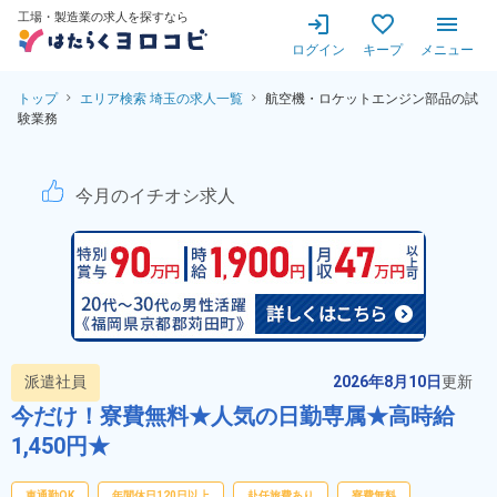
工場・製造業の求人を探すなら
ログイン
キープ
メニュー
トップ
エリア検索 埼玉の求人一覧
航空機・ロケットエンジン部品の試
験業務
航空機・ロケットエンジン部品
今月のイチオシ求人
派遣社員
2026年8月10日
更新
今だけ！寮費無料★人気の日勤専属★高時給
1,450円★
車通勤OK
年間休日120日以上
赴任旅費あり
寮費無料