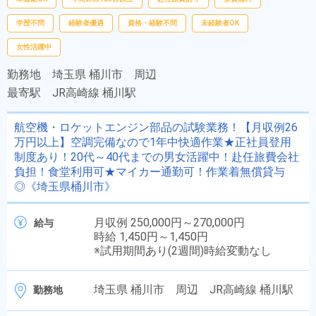
学歴不問
経験者優遇
資格・経験不問
未経験者OK
女性活躍中
勤務地
埼玉県 桶川市 周辺
最寄駅
JR高崎線 桶川駅
航空機・ロケットエンジン部品の試験業務！【月収例26
万円以上】空調完備なので1年中快適作業★正社員登用
制度あり！20代～40代までの男女活躍中！赴任旅費会社
負担！食堂利用可★マイカー通勤可！作業着無償貸与
◎《埼玉県桶川市》
月収例 250,000円～270,000円
給与
時給 1,450円～1,450円
※試用期間あり(2週間)時給変動なし
埼玉県 桶川市 周辺 JR高崎線 桶川駅
勤務地