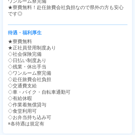
ワンルーム寮完備

★寮費無料！赴任旅費会社負担なので県外の方も安心
です◎
待遇・福利厚生
★寮費無料

★正社員登用制度あり

◇社会保険完備

◇日払い制度あり

◇残業・休出手当

◇ワンルーム寮完備

◇赴任旅費会社負担

◇交通費支給

◇車・バイク・自転車通勤可

◇有給休暇

◇作業着無償貸与

◇食堂利用可

◇お弁当持ち込み可

※各待遇は規定有