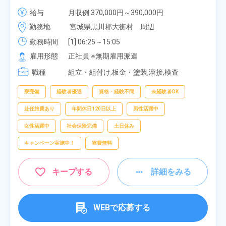
社負担★人気の土日休み！昇給＆業績賞与あり！
給与
月収例 370,000円～390,000円

車・バイク通勤可！無料駐車場あり！カップルでの
時給 1,700円～1,700円
勤務地
宮城県黒川郡大衡村　周辺
応募OK★《宮城県大衡村》
勤務時間
[1] 06:25～15:05

[2] 16:00～00:40

雇用形態
正社員 ※無期雇用派遣
[3] 16:30～01:10

職種
[4] 08:00～16:40

組立・組付け,板金・塗装,溶接,検査
[5] 20:00～04:40
寮完備
経験者優遇
資格・経験不問
未経験者OK
赴任旅費あり
年間休日120日以上
男性活躍中
女性活躍中
社会保険完備
土日休み
キャンペーン実施中！
寮費無料
キープする
詳細をみる
WEBで応募する