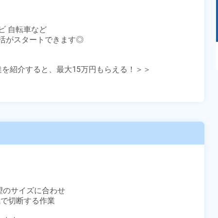
ビ 自転車など

活がスタートできます◎

あるモノに魅了され続け気がつけばマニア
に！？ディープな世界にあなたもきっとハマる
友達を紹介すると、最大15万円もらえる！＞＞

はず！
望のサイズに合わせ

で切断する作業
