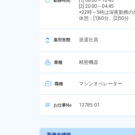
[1] 08:00～16:45
勤務時間
[2] 20:00～04:45
※22時～5時は深夜勤務
休憩：[1]60分、[2]50分
派遣社員
雇用形態
精密機器
業種
マシンオペレーター
職種
13785-01
お仕事No
勤務先情報