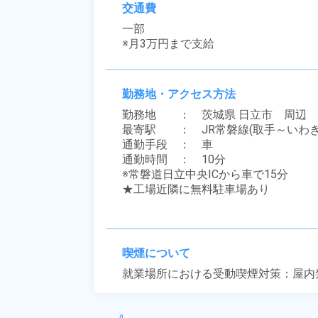
交通費
一部

※月3万円まで支給
勤務地・アクセス方法
勤務地　　：　茨城県 日立市　周辺

最寄駅　　：　JR常磐線(取手～いわき)
通勤手段　：　車

通勤時間　：　10分

※常磐道日立中央ICから車で15分

★工場近隣に無料駐車場あり

喫煙について
就業場所における受動喫煙対策：屋内禁