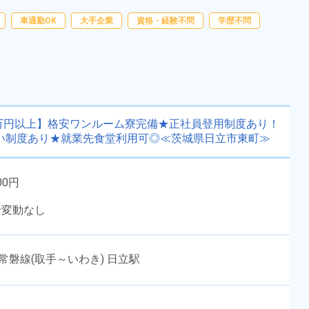
任旅費会社負担◎日払い制度あ
勤務時間
[1] 06:30～15:30

[2] 16:40～01:40
り！《群馬県太田市》
車通勤OK
大手企業
雇用形態
資格・経験不問
派遣社員
学歴不問
職種
加工,組立・組付け,成型,
板金・塗装,マシンオペ
未経験者OK
男性活躍中
レーター,バリ取り・研
磨,検査
女性活躍中
赴任旅費あり
経験者優遇
年間休日120日以上
万円以上】格安ワンルーム寮完備★正社員登用制度あり！
社会保険完備
資格・経験不問
い制度あり★就業先食堂利用可◎≪茨城県日立市東町≫
寮完備
土日休み
00円
キープする
詳細をみる
給変動なし
WEBで応募する
常磐線(取手～いわき) 日立駅