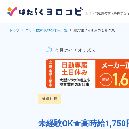
工場・製造業の求人を探すな
トップ
エリア検索 茨城の求人一覧
感光性フィルムの切断作業
感光性フィルムの切断
今月のイチオシ求人
派遣社員
未経験OK★高時給1,75