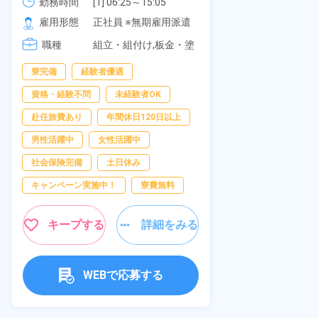
可！無料駐車場あり！カップルで
《愛知県大府
勤務時間
[1] 06:25～15:05

勤務時間
[2] 16:00～00:40

の応募OK★《宮城県大衡村》
雇用形態
正社員 ※無期雇用派遣
雇用形態
[3] 16:30～01:10

職種
[4] 08:00～16:40

組立・組付け,板金・塗
職種
[5] 20:00～04:40
装,溶接,検査
寮完備
経験者優遇
男性活躍中
資格・経験不問
未経験者OK
送迎あり
赴任旅費あり
年間休日120日以上
年間休日120日
男性活躍中
女性活躍中
経験者優遇
社会保険完備
土日休み
未経験者OK
キャンペーン実施中！
寮費無料
女性活躍中
キャンペーン実
キープする
詳細をみる
キープ
WEBで応募する