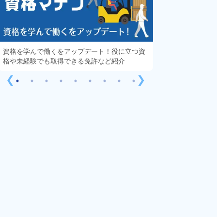
資格を学んで働くをアップデート！役に立つ資
知っておきたい「
格や未経験でも取得できる免許など紹介
する疑問や不安を
❮
❯