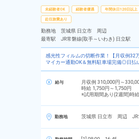
未経験者OK
経験者優遇
年間休日120日以上
赴任旅費あり
勤務地
茨城県 日立市 周辺
最寄駅
JR常磐線(取手～いわき) 日立駅
感光性フィルムの切断作業！【月収例32
マイカー通勤OK＆無料駐車場完備◎日払
月収例 310,000円～330,0
給与
時給 1,750円～1,750円
※試用期間あり(2週間)時
茨城県 日立市 周辺 JR
勤務地