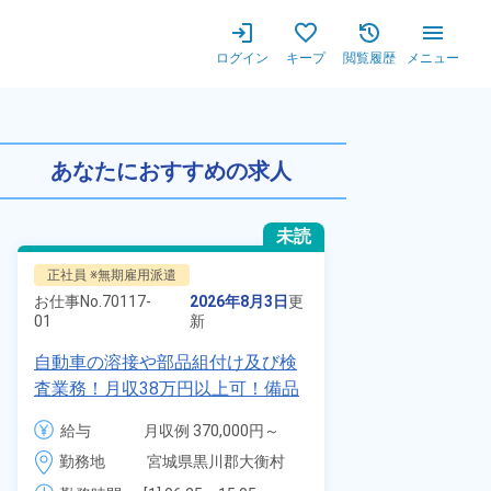
ログイン
キープ
閲覧履歴
メニュー
格安ワンルーム寮完備★正社員
あなたにおすすめの求人
未読
正社員 ※無期雇用派遣
正社員 ※無期
お仕事No.
70117-
2026年8月3日
更
お仕事No.
8924
01
新
01
自動車の溶接や部品組付け及び検
【最短当日内
査業務！月収38万円以上可！備品
寮】未経験で
付きワンルーム寮完備！赴任旅費
品付き寮完備
給与
月収例 370,000円～
給与
会社負担★人気の土日休み！昇給
◎昇給・業績
390,000円

勤務地
宮城県黒川郡大衡村　
勤務地
＆業績賞与あり！車・バイク通勤
装など自動車
時給 1,700円～1,700円
周辺