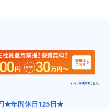
ら
作業！【月収例32万円以上】
未読
派遣社員
お仕事No.
11581-
2026年8月3日
更
01
新
輸送機器パネルの製造・加工 ！未
2026年8月3日
更新
経験歓迎★20代～40代の男女活躍
中！カップル＆友達同士の応募
給与
月収例 250,000円～
OK！土日休み★年間休日121日！
270,000円

0円★年間休日125日★
勤務地
群馬県太田市　周辺
備品付きワンルームの寮完備！赴
時給 1,300円～1,300円