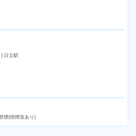
 日立駅

煙(喫煙室あり)