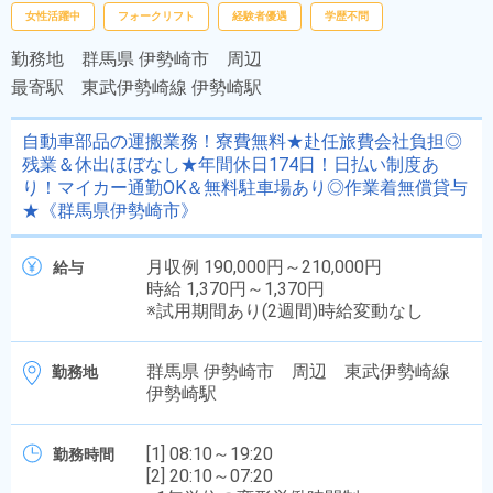
女性活躍中
フォークリフト
経験者優遇
学歴不問
勤務地
群馬県 伊勢崎市 周辺
最寄駅
東武伊勢崎線 伊勢崎駅
自動車部品の運搬業務！寮費無料★赴任旅費会社負担◎
残業＆休出ほぼなし★年間休日174日！日払い制度あ
り！マイカー通勤OK＆無料駐車場あり◎作業着無償貸与
★《群馬県伊勢崎市》
月収例 190,000円～210,000円
給与
時給 1,370円～1,370円
※試用期間あり(2週間)時給変動なし
群馬県 伊勢崎市 周辺 東武伊勢崎線
勤務地
伊勢崎駅
[1] 08:10～19:20
勤務時間
[2] 20:10～07:20