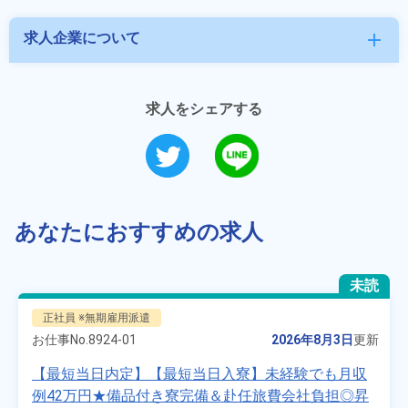
求人企業について
add
求人をシェアする
あなたにおすすめの求人
未読
正社員 ※無期雇用派遣
お仕事No.
8924-01
2026年8月3日
更新
【最短当日内定】【最短当日入寮】未経験でも月収
例42万円★備品付き寮完備＆赴任旅費会社負担◎昇