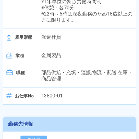
※1年単位の変形労働時間制
※休憩：各70分
※22時～5時は深夜勤務のため18歳以上の
方に限ります。
派遣社員
雇用形態
金属製品
業種
部品供給・充填・運搬,物流・配送,在庫・
職種
商品管理
13800-01
お仕事No
勤務先情報