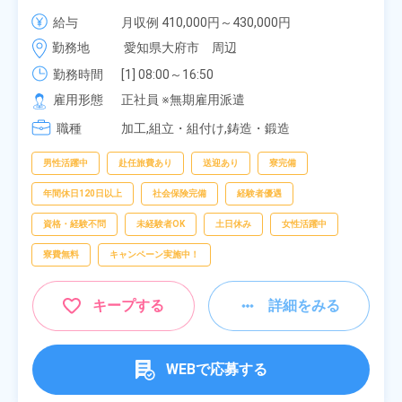
給・業績賞与あり！組立や塗装など自動車製造の各
給与
月収例 410,000円～430,000円

種作業！《愛知県大府市》
月給 277,000円～277,000円
勤務地
愛知県大府市　周辺
勤務時間
[1] 08:00～16:50

[2] 06:25～15:10

雇用形態
正社員 ※無期雇用派遣
[3] 17:05～01:50
職種
加工,組立・組付け,鋳造・鍛造
男性活躍中
赴任旅費あり
送迎あり
寮完備
年間休日120日以上
社会保険完備
経験者優遇
資格・経験不問
未経験者OK
土日休み
女性活躍中
寮費無料
キャンペーン実施中！
キープする
詳細をみる
WEBで応募する