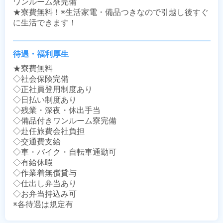
ワンルーム寮完備

★寮費無料！※生活家電・備品つきなので引越し後すぐ
に生活できます！
待遇・福利厚生
★寮費無料

◇社会保険完備

◇正社員登用制度あり

◇日払い制度あり

◇残業・深夜・休出手当

◇備品付きワンルーム寮完備

◇赴任旅費会社負担

◇交通費支給

◇車・バイク・自転車通勤可

◇有給休暇

◇作業着無償貸与

◇仕出し弁当あり

◇お弁当持込み可

※各待遇は規定有