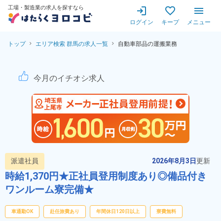
工場・製造業の求人を探すなら
ログイン
キープ
メニュー
トップ
エリア検索 群馬の求人一覧
自動車部品の運搬業務
自動車部品の運搬業務！寮費
今月のイチオシ求人
派遣社員
2026年8月3日
更新
時給1,370円★正社員登用制度あり◎備品付き
ワンルーム寮完備★
車通勤OK
赴任旅費あり
年間休日120日以上
寮費無料