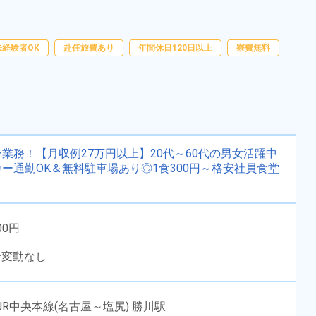
備！《兵庫県西脇市》
勤務時間
08:00～17:00
雇用形態
派遣社員
職種
加工,マシンオペレータ
未経験者OK
赴任旅費あり
年間休日120日以上
寮費無料
ー,検査,投入,梱包
未経験者OK
経験者優遇
男性活躍中
女性活躍中
社会保険完備
土日祝休み
年間休日120日以上
業務！【月収例27万円以上】20代～60代の男女活躍中
ー通勤OK＆無料駐車場あり◎1食300円～格安社員食堂
キープする
詳細をみる
WEBで応募する
00円
給変動なし
R中央本線(名古屋～塩尻) 勝川駅