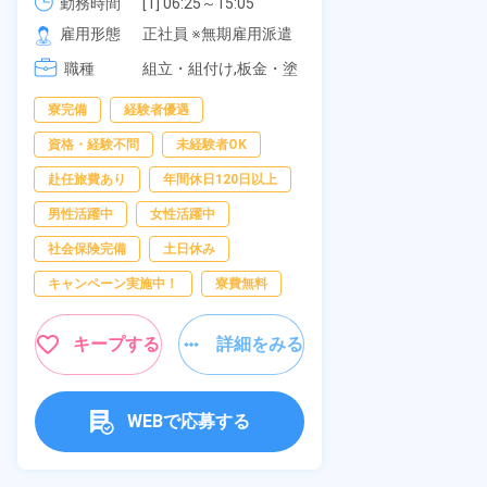
可！無料駐車場あり！カップルで
《愛知県大府
勤務時間
[1] 06:25～15:05

勤務時間
[2] 16:00～00:40

の応募OK★《宮城県大衡村》
雇用形態
正社員 ※無期雇用派遣
雇用形態
[3] 16:30～01:10

職種
[4] 08:00～16:40

組立・組付け,板金・塗
職種
[5] 20:00～04:40
装,溶接,検査
寮完備
経験者優遇
男性活躍中
資格・経験不問
未経験者OK
送迎あり
赴任旅費あり
年間休日120日以上
年間休日120日
男性活躍中
女性活躍中
経験者優遇
社会保険完備
土日休み
未経験者OK
キャンペーン実施中！
寮費無料
女性活躍中
キャンペーン実
キープする
詳細をみる
キープ
WEBで応募する