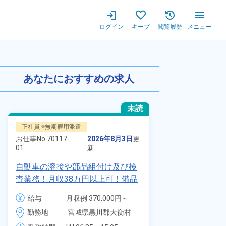
ログイン
キープ
閲覧履歴
メニュー
収例27万円以上】20代～60
あなたにおすすめの求人
未読
正社員 ※無期雇用派遣
正社員 ※無期
お仕事No.
70117-
2026年8月3日
更
お仕事No.
8924
01
新
01
自動車の溶接や部品組付け及び検
【最短当日内
査業務！月収38万円以上可！備品
寮】未経験で
付きワンルーム寮完備！赴任旅費
品付き寮完備
給与
月収例 370,000円～
給与
会社負担★人気の土日休み！昇給
◎昇給・業績
390,000円

勤務地
宮城県黒川郡大衡村　
勤務地
＆業績賞与あり！車・バイク通勤
装など自動車
時給 1,700円～1,700円
周辺