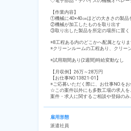
◇電子部品・デバイスの機械オペレーシ
【作業内容】

①機械に40×40㎝ほどの大きさの製
②機械が加工したものを取り出す

③取り出した製品を所定の場所に置く

※8工程ある内のどこかへ配属となりま
※クリーンルームの工程あり、クリーン
※試用期間あり(2週間)時給変動なし

【月収例】26万～28万円

【お仕事NO.13821-01】

※ご応募いただく際に、お仕事NO.をお
☆この案件以外にも多数工場の求人を
案件・求人に関するご相談や登録のみ
雇用形態
派遣社員