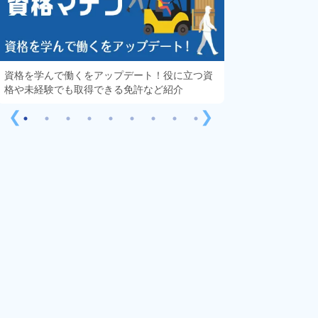
資格を学んで働くをアップデート！役に立つ資
知っておきたい「
格や未経験でも取得できる免許など紹介
する疑問や不安を
❮
❯