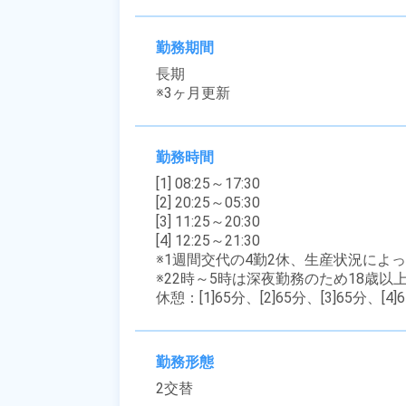
勤務期間
長期

※3ヶ月更新
勤務時間
[1] 08:25～17:30

[2] 20:25～05:30

[3] 11:25～20:30

[4] 12:25～21:30

※1週間交代の4勤2休、生産状況によ
※22時～5時は深夜勤務のため18歳以
休憩：[1]65分、[2]65分、[3]65分、[4]
勤務形態
2交替