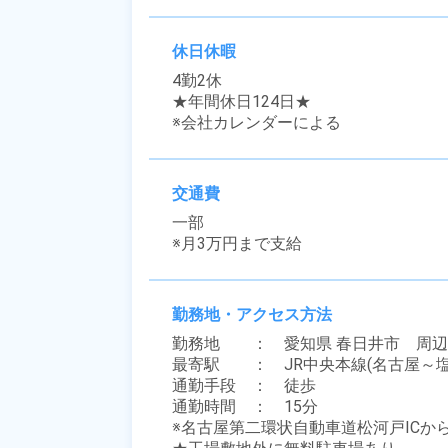
休日休暇
4勤2休

★年間休日124日★

※会社カレンダーによる
交通費
一部

※月3万円まで支給
勤務地・アクセス方法
勤務地　　：　愛知県 春日井市　周辺

最寄駅　　：　JR中央本線(名古屋～塩尻
通勤手段　：　徒歩

通勤時間　：　15分

※名古屋第二環状自動車道松河戸ICから