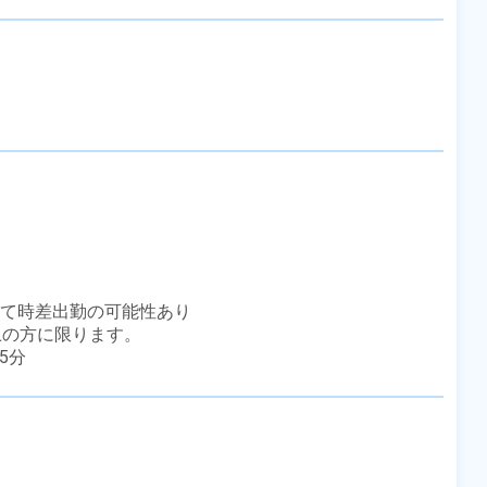
って時差出勤の可能性あり

上の方に限ります。

65分