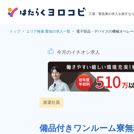
工場・製造業の求人を探すな
トップ
エリア検索 愛知の求人一覧
電子部品・デバイスの機械オペレー
電子部品・デバイスの
今月のイチオシ求人
派遣社員
備品付きワンルーム寮無料