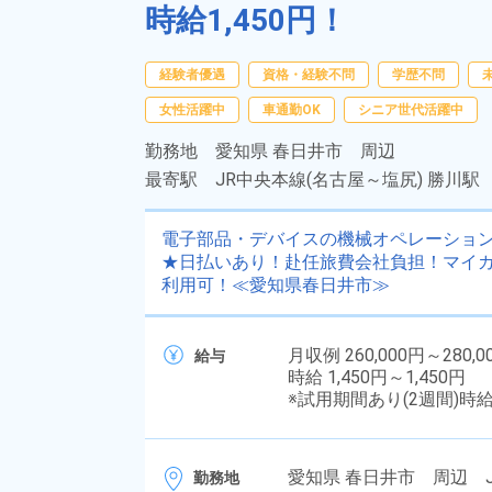
時給1,450円！
経験者優遇
資格・経験不問
学歴不問
女性活躍中
車通勤OK
シニア世代活躍中
勤務地
愛知県 春日井市 周辺
最寄駅
JR中央本線(名古屋～塩尻) 勝川駅
電子部品・デバイスの機械オペレーション
★日払いあり！赴任旅費会社負担！マイカ
利用可！≪愛知県春日井市≫
月収例 260,000円～280,0
給与
時給 1,450円～1,450円
※試用期間あり(2週間)時
愛知県 春日井市 周辺 J
勤務地