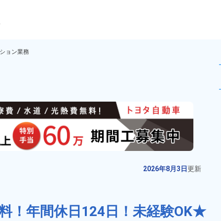
ら
ション業務
機械オペレーション業務！【月
未読
派遣社員
お仕事No.
20351-
2026年8月3日
更
01
新
防振パッドなどのゴム製品の製
2026年8月3日
更新
造！人気の日勤＋土日祝休みでプ
ライベート充実！残業や休日出勤
給与
月収例 220,000円～
もほとんどなし！正社員登用制度
240,000円

！年間休日124日！未経験OK★
勤務地
兵庫県西脇市　周辺
あり！日払い制度あり！食堂完
時給 1,400円～1,400円