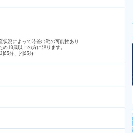
生産状況によって時差出勤の可能性あり
のため18歳以上の方に限ります。
3]65分、[4]65分