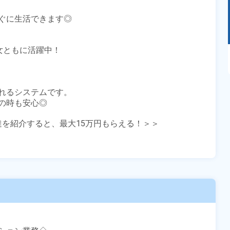
ぐに生活できます◎

女ともに活躍中！

あるモノに魅了され続け気がつけばマニア
に！？ディープな世界にあなたもきっとハマる
はず！
れるシステムです。

時も安心◎

友達を紹介すると、最大15万円もらえる！＞＞
