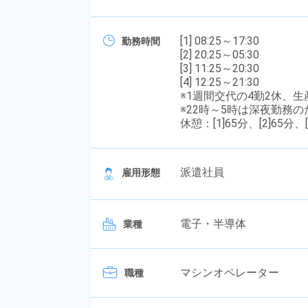
[1] 08:25～17:30
勤務時間
[2] 20:25～05:30
[3] 11:25～20:30
[4] 12:25～21:30
※1週間交代の4勤2休、
※22時～5時は深夜勤務
休憩：[1]65分、[2]65分、[
派遣社員
雇用形態
電子・半導体
業種
マシンオペレーター
職種