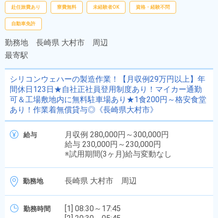
赴任旅費あり
寮費無料
未経験者OK
資格・経験不問
自動車免許
勤務地
長崎県 大村市 周辺
最寄駅
シリコンウェハーの製造作業！【月収例29万円以上】年
間休日123日★自社正社員登用制度あり！マイカー通勤
可＆工場敷地内に無料駐車場あり★1食200円～格安食堂
あり！作業着無償貸与◎《長崎県大村市》
月収例 280,000円～300,000円
給与
給与 230,000円～230,000円
※試用期間(3ヶ月)給与変動なし
長崎県 大村市 周辺
勤務地
[1] 08:30～17:45
勤務時間