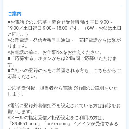
ご案内
■お電話でのご応募・問合せ受付時間は 平日 9:00～
19:00／土日祝日 9:00～18:00 です。（GW・お盆は土日
と同じ。）

※公衆電話・発信者番号非通知・一部IP電話からは繋が
りません。

※お電話の前に、お仕事No.をお控えください。

■「応募する」ボタンからは24時間ご応募いただけま
す。

■当社への登録のみをご希望される方も、こちらからご
応募ください。

ご応募受付後、担当者から電話で詳細のご説明をいた
します。

※電話に登録外着信拒否を設定されている方は解除をお
願いします。

※メールの指定受信／拒否設定をご利用の方は、
「894651.com」「brexa.com」ドメインが受信できる