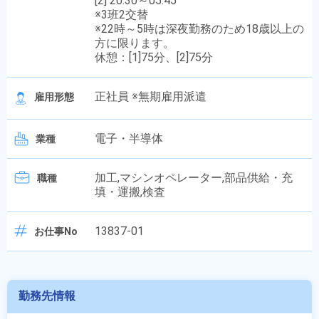
[2] 20:30～05:45
※3班2交替
※22時～5時は深夜勤務のため18歳以上の
方に限ります。
休憩：[1]75分、[2]75分
正社員 ※無期雇用派遣
雇用形態
電子・半導体
業種
加工,マシンオペレーター,部品供給・充
職種
填・運搬,検査
13837-01
お仕事No
勤務先情報