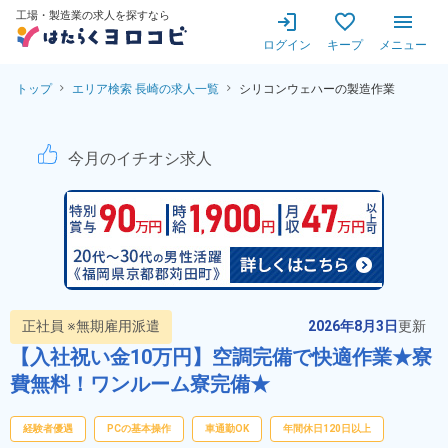
工場・製造業の求人を探すなら
ログイン
キープ
メニュー
トップ
エリア検索 長崎の求人一覧
シリコンウェハーの製造作業
シリコンウェハーの製造作業！
今月のイチオシ求人
正社員 ※無期雇用派遣
2026年8月3日
更新
【入社祝い金10万円】空調完備で快適作業★寮
費無料！ワンルーム寮完備★
経験者優遇
PCの基本操作
車通勤OK
年間休日120日以上