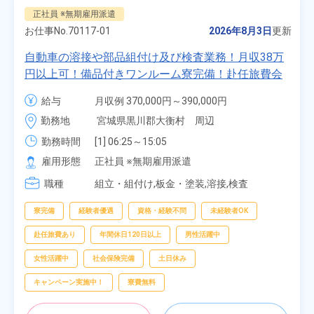
正社員 ※無期雇用派遣
お仕事No.
70117-01
2026年8月3日
更新
自動車の溶接や部品組付け及び検査業務！月収38万
円以上可！備品付きワンルーム寮完備！赴任旅費会
社負担★人気の土日休み！昇給＆業績賞与あり！
給与
月収例 370,000円～390,000円

車・バイク通勤可！無料駐車場あり！カップルでの
時給 1,700円～1,700円
勤務地
宮城県黒川郡大衡村　周辺
応募OK★《宮城県大衡村》
勤務時間
[1] 06:25～15:05

[2] 16:00～00:40

雇用形態
正社員 ※無期雇用派遣
[3] 16:30～01:10

職種
[4] 08:00～16:40

組立・組付け,板金・塗装,溶接,検査
[5] 20:00～04:40
寮完備
経験者優遇
資格・経験不問
未経験者OK
赴任旅費あり
年間休日120日以上
男性活躍中
女性活躍中
社会保険完備
土日休み
キャンペーン実施中！
寮費無料