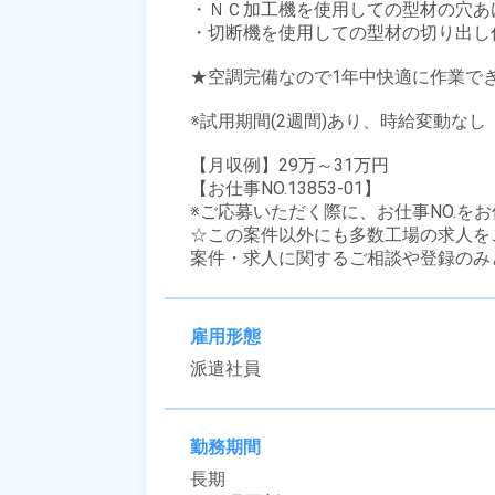
・ＮＣ加工機を使用しての型材の穴あけ
・切断機を使用しての型材の切り出し作
★空調完備なので1年中快適に作業でき
※試用期間(2週間)あり、時給変動なし

【月収例】29万～31万円

【お仕事NO.13853-01】

※ご応募いただく際に、お仕事NO.をお
☆この案件以外にも多数工場の求人を
案件・求人に関するご相談や登録のみ
雇用形態
派遣社員
勤務期間
長期
