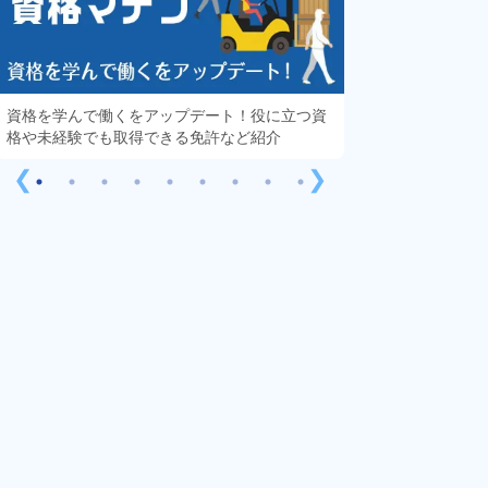
資格を学んで働くをアップデート！役に立つ資
知っておきたい「
格や未経験でも取得できる免許など紹介
する疑問や不安を
❮
❯