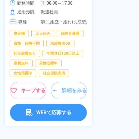
可！無料駐車
勤務時間
社員食堂あり！日払いあり！土日
勤務時間
[1] 08:00～17:00

の応募OK★
[2] 20:00～05:00

雇用形態
休み！特別賞与90万円支給！《福
雇用形態
派遣社員
[3] 06:30～15:00

岡県京都郡苅田町》
職種
職種
[4] 14:30～23:00

加工,組立・組付け,成型,
[5] 22:30～07:00
板金・塗装,溶接,マシン
寮完備
経
寮完備
土日休み
経験者優遇
オペレーター,部品供
給・充填・運搬,検査,物
資格・経験不問
資格・経験不問
未経験者OK
流・配送
赴任旅費あり
赴任旅費あり
年間休日120日以上
男性活躍中
寮費無料
男性活躍中
社会保険完備
女性活躍中
社会保険完備
キャンペーン実
キープする
詳細をみる
キープ
WEBで応募する