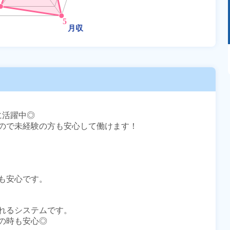
あるモノに魅了され続け気がつけばマニア
に！？ディープな世界にあなたもきっとハマる
はず！
に活躍中◎

ので未経験の方も安心して働けます！

安心です。

れるシステムです。

時も安心◎
