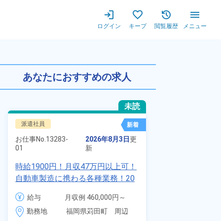
ログイン
キープ
閲覧履歴
メニュー
年齢の男女活躍中！空調完備で
あなたにおすすめの求人
未読
派遣社員
正社員 ※無期
新着
お仕事No.
7011
お仕事No.
13283-
2026年8月3日
更
01
01
新
自動車の溶接
時給1900円！月収47万円以上可！
査業務！月収
自動車製造に携わる各種業務！20
付きワンルー
代～40代の男女活躍中★ワンルー
給与
給与
月収例 460,000円～
会社負担★人
ム寮無料！マイカー通勤OK！無料
480,000円

勤務地
＆業績賞与あ
勤務地
福岡県苅田町　周辺
駐車場あり！赴任旅費会社負担！
時給 1,900円～1,900円