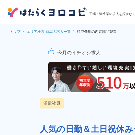
工場・製造業の求人を探すな
トップ
エリア検索 新潟の求人一覧
航空機用の内装部品製造
航空機用の内装部品製
今月のイチオシ求人
派遣社員
人気の日勤＆土日祝休み