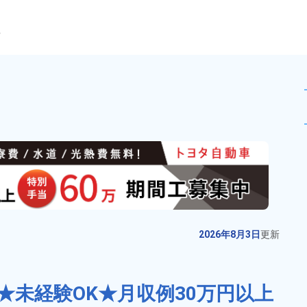
ら
造！時給1,700円★幅広い
未読
派遣社員
おすすめ
お仕事No.
13083-
2026年8月3日
更
01
新
ハムなどの食品加工業務！【チャ
2026年8月3日
更新
ンス！正社員登用】食生活に密着
したお仕事！未経験歓迎！お料理
給与
月収例 210,000円～
が得意な方にもピッタリ！20代～
★未経験OK★月収例30万円以上
230,000円

勤務地
北海道二海郡八雲町　
50代の男女活躍中！カップル＆友
時給 1,250円～1,250円