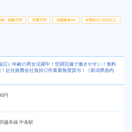
周辺
達同士の応募OK★日勤だけだから
勤務時間
08:00～17:00
働きやすい×続けやすい！《北海道
雇用形態
派遣社員
八雲町》
資格・経験不問
学歴不問
未経験者OK
年間休日120日以上
職種
検査,食品加工,清掃,仕分
け,ピッキング,梱包
未経験者OK
経験者優遇
男性活躍中
女性活躍中
送迎あり
寮完備
キャンペーン実施中！
寮費無料
円★幅広い年齢の男女活躍中！空調完備で働きやすい！無料
能！赴任旅費会社負担◎作業着無償貸与！《新潟県胎内
社会保険完備
資格・経験不問
赴任旅費あり
キープする
詳細をみる
00円
WEBで応募する
羽越本線 中条駅