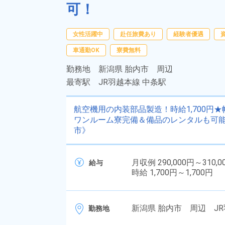
可！
女性活躍中
赴任旅費あり
経験者優遇
車通勤OK
寮費無料
勤務地
新潟県 胎内市 周辺
最寄駅
JR羽越本線 中条駅
航空機用の内装部品製造！時給1,700
ワンルーム寮完備＆備品のレンタルも可
市》
月収例 290,000円～310,0
給与
時給 1,700円～1,700円
新潟県 胎内市 周辺 JR
勤務地