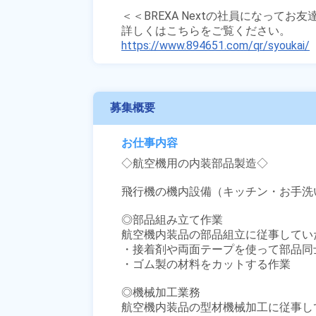
＜＜BREXA Nextの社員になってお
https://www.894651.com/qr/syoukai/
募集概要
お仕事内容
◇航空機用の内装部品製造◇

飛行機の機内設備（キッチン・お手洗
◎部品組み立て作業

航空機内装品の部品組立に従事していた
・接着剤や両面テープを使って部品同士
・ゴム製の材料をカットする作業

◎機械加工業務

航空機内装品の型材機械加工に従事し