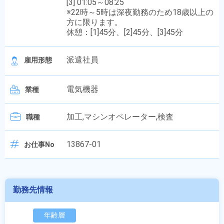
[3] 01:05～08:25
※22時～5時は深夜勤務のため18歳以上の
方に限ります。
休憩：[1]45分、[2]45分、[3]45分
派遣社員
雇用形態
電気機器
業種
加工,マシンオペレーター,検査
職種
13867-01
お仕事No
勤務先情報
年齢層