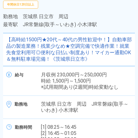
年間休日120日以上
勤務地
茨城県 日立市 周辺
最寄駅
JR常磐線(取手～いわき) 小木津駅
【高時給1500円★20代～40代の男性歓迎中！】自動車部
品の製造業務！残業少なめ★空調完備で快適作業！就業
先食堂利用可◎便利な日払い制度あり！マイカー通勤OK
＆無料駐車場完備！《茨城県日立市》
月収例 230,000円～250,000円
給与
時給 1,500円～1,500円
※試用期間あり(2週間)時給変動なし
茨城県 日立市 周辺 JR常磐線(取手～
勤務地
いわき) 小木津駅
[1] 08:25～16:45
勤務時間
[2] 16:45～01:05