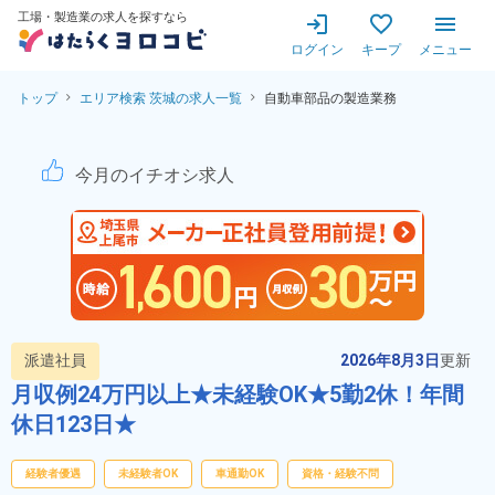
工場・製造業の求人を探すなら
ログイン
キープ
メニュー
トップ
エリア検索 茨城の求人一覧
自動車部品の製造業務
【高時給1500円★20代～
今月のイチオシ求人
派遣社員
2026年8月3日
更新
月収例24万円以上★未経験OK★5勤2休！年間
休日123日★
経験者優遇
未経験者OK
車通勤OK
資格・経験不問