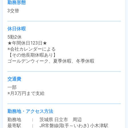
勤務形態
3交替
休日休暇
5勤2休

★年間休日123日★

※会社カレンダーによる

【その他長期休暇あり】

ゴールデンウィーク、夏季休暇、冬季休暇
交通費
一部

※月3万円まで支給
勤務地・アクセス方法
勤務地　　：　茨城県 日立市　周辺

最寄駅　　：　JR常磐線(取手～いわき) 小木津駅
