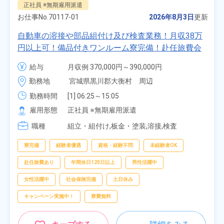
正社員 ※無期雇用派遣
お仕事No.
70117-01
2026年8月3日
更新
自動車の溶接や部品組付け及び検査業務！月収38万
円以上可！備品付きワンルーム寮完備！赴任旅費会
社負担★人気の土日休み！昇給＆業績賞与あり！
給与
月収例 370,000円～390,000円

車・バイク通勤可！無料駐車場あり！カップルでの
時給 1,700円～1,700円
勤務地
宮城県黒川郡大衡村　周辺
応募OK★《宮城県大衡村》
勤務時間
[1] 06:25～15:05

[2] 16:00～00:40

雇用形態
正社員 ※無期雇用派遣
[3] 16:30～01:10

職種
[4] 08:00～16:40

組立・組付け,板金・塗装,溶接,検査
[5] 20:00～04:40
寮完備
経験者優遇
資格・経験不問
未経験者OK
赴任旅費あり
年間休日120日以上
男性活躍中
女性活躍中
社会保険完備
土日休み
キャンペーン実施中！
寮費無料