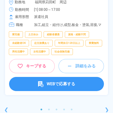
時給 1,900円～1,900円
勤務地
福岡県苅田町　周辺
み！特別賞与90万円支給！《福岡県京都郡苅田町》
勤務時間
[1] 08:00～17:00

[2] 20:00～05:00

雇用形態
派遣社員
[3] 06:30～15:00

職種
[4] 14:30～23:00

加工,組立・組付け,成型,板金・塗装,溶接,マ
[5] 22:30～07:00
シンオペレーター,部品供給・充填・運搬,検
査,物流・配送
寮完備
土日休み
経験者優遇
資格・経験不問
未経験者OK
赴任旅費あり
年間休日120日以上
寮費無料
男性活躍中
女性活躍中
社会保険完備
キープする
詳細をみる
WEBで応募する
❮
❯