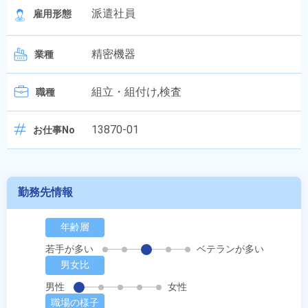
派遣社員
雇用形態
精密機器
業種
組立・組付け,検査
職種
13870-01
お仕事No
勤務先情報
年齢層
若手が多い
ベテランが多い
男女比
男性
女性
職場の様子