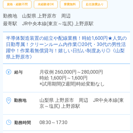
資格・経験不問
未経験者OK
寮費無料
赴任旅費あり
勤務地
山梨県 上野原市 周辺
最寄駅
JR中央本線(東京～塩尻) 上野原駅
半導体製造装置の組立や配線業務！時給1,600円★人気の
日勤専属！クリーンルーム内作業◎20代・30代の男性活
躍中！作業着無償貸与！嬉しい日払い制度あり◎《山梨
県上野原市》
月収例 260,000円～280,000円
給与
時給 1,600円～1,600円
※試用期間(2週間)時給変動なし
山梨県 上野原市 周辺 JR中央本線(東
勤務地
京～塩尻) 上野原駅
08:30～17:30
勤務時間