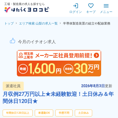
工場・製造業の求人を探すなら
ログイン
キープ
メニュー
トップ
エリア検索 山梨の求人一覧
半導体製造装置の組立や配線業務
半導体製造装置の組立や配線業
今月のイチオシ求人
派遣社員
2026年8月3日
更新
月収例27万円以上★未経験歓迎！土日休み＆年
間休日120日★
年間休日120日以上
車通勤OK
学歴不問
土日休み