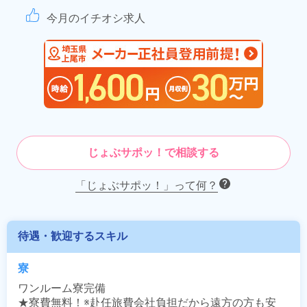
今月のイチオシ求人
じょぶサポッ！で相談する
「じょぶサポッ！」って何？
待遇・歓迎するスキル
寮
ワンルーム寮完備

★寮費無料！※赴任旅費会社負担だから遠方の方も安