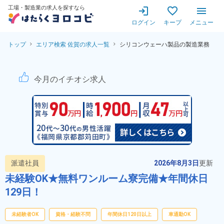
工場・製造業の求人を探すなら
ログイン
キープ
メニュー
トップ
エリア検索 佐賀の求人一覧
シリコンウェーハ製品の製造業務
シリコンウェーハ製品の製造業
今月のイチオシ求人
派遣社員
2026年8月3日
更新
未経験OK★無料ワンルーム寮完備★年間休日
129日！
未経験者OK
資格・経験不問
年間休日120日以上
車通勤OK