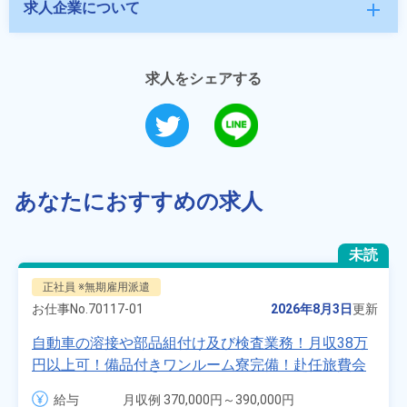
求人企業について
add
求人をシェアする
あなたにおすすめの求人
未読
正社員 ※無期雇用派遣
お仕事No.
70117-01
2026年8月3日
更新
自動車の溶接や部品組付け及び検査業務！月収38万
円以上可！備品付きワンルーム寮完備！赴任旅費会
社負担★人気の土日休み！昇給＆業績賞与あり！
給与
月収例 370,000円～390,000円
