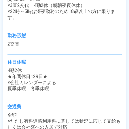
※3直2交代　4勤2休（朝朝夜夜休休）

※22時～5時は深夜勤務のため18歳以上の方に限りま
す。
勤務形態
2交替
休日休暇
4勤2休

★年間休日129日★

※会社カレンダーによる

夏季休暇、冬季休暇
交通費
全額

※ただし有料道路利用料に関しては状況に応じて支給も
しくは会社寮への入居で対応