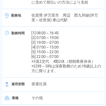
に含めて前払いの方法により支給
佐賀県 伊万里市 周辺 西九州線(伊万
勤務地
里～佐世保) 東山代駅
[1] 08:00～16:45
勤務時間
[2] 07:00～19:00
[3] 19:00～07:00
[4] 07:00～15:00
[5] 15:00～22:00
[6] 22:00～07:00
※3直2交代 4勤2休（朝朝夜夜休休）
※22時～5時は深夜勤務のため18歳以上の
方に限ります。
派遣社員
雇用形態
その他
業種