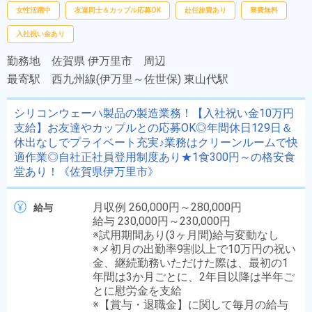
女性活躍中
友達同士＆カップル応募OK
赴任旅費あり
寮費無料
入社祝い金あり
勤務地
佐賀県 伊万里市 周辺
最寄駅
西九州線(伊万里～佐世保) 東山代駅
シリコンウェーハ製品の製造業務！【入社祝い金10万円
支給】お友達やカップルとの応募OK◎年間休日129日＆
休出なしでプライベート充実♪業務はクリーンルームで快
適作業◎自社正社員登用制度あり★1食300円～の格安食
堂あり！《佐賀県伊万里市》
月収例 260,000円～280,000円
給与
給与 230,000円～230,000円
※試用期間あり(3ヶ月間)給与変動なし
※メ初月の出勤率9割以上で10万円の祝い
金、継続勤務いただけた際は、最初の1
年間は3か月ごとに、2年目以降は半年ご
とに慰労金を支給
※【賞与・退職金】に関して毎月の給与