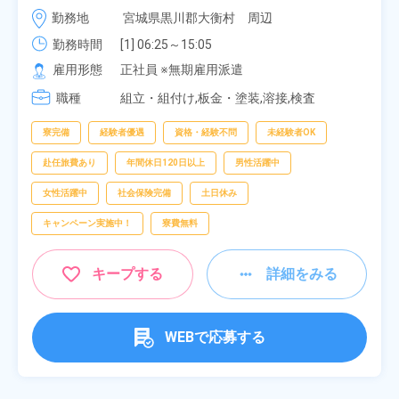
車・バイク通勤可！無料駐車場あり！カップルでの
時給 1,700円～1,700円
勤務地
宮城県黒川郡大衡村　周辺
応募OK★《宮城県大衡村》
勤務時間
[1] 06:25～15:05

[2] 16:00～00:40

雇用形態
正社員 ※無期雇用派遣
[3] 16:30～01:10

職種
[4] 08:00～16:40

組立・組付け,板金・塗装,溶接,検査
[5] 20:00～04:40
寮完備
経験者優遇
資格・経験不問
未経験者OK
赴任旅費あり
年間休日120日以上
男性活躍中
女性活躍中
社会保険完備
土日休み
キャンペーン実施中！
寮費無料
キープする
詳細をみる
WEBで応募する