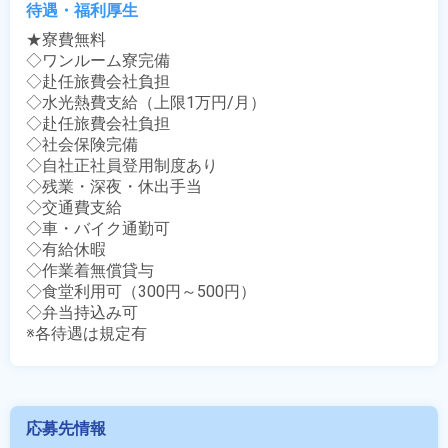
待遇・福利厚生
★寮費無料

◇ワンルーム寮完備

◇赴任旅費会社負担

◇水光熱費支給（上限1万円/月）

◇赴任旅費会社負担

◇社会保険完備

◇自社正社員登用制度あり

◇残業・深夜・休出手当

◇交通費支給

◇車・バイク通勤可

◇有給休暇

◇作業着無償貸与

◇食堂利用可（300円～500円）

◇弁当持込み可

※各待遇は規定有
応募先情報